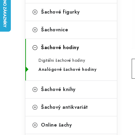
e
t
g
Šachové figurky
r
o
a
r
Šachovnice
n
i
Šachové hodiny
e
n
Digitálni šachové hodiny
í
Analógové šachové hodiny
p
a
Šachové knihy
n
e
Šachový antikvariát
l
Online šachy