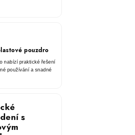
lastové pouzdro
o nabízí praktické řešení
lné používání a snadné
ické
dení s
ovým