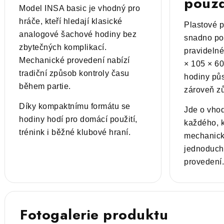
pouz
Model INSA basic je vhodný pro
hráče, kteří hledají klasické
Plastové 
analogové šachové hodiny bez
snadno pou
zbytečných komplikací.
pravideln
Mechanické provedení nabízí
× 105 × 60
tradiční způsob kontroly času
hodiny pů
během partie.
zároveň zů
Díky kompaktnímu formátu se
Jde o vho
hodiny hodí pro domácí použití,
každého, k
trénink i běžné klubové hraní.
mechanick
jednoduch
provedení.
Fotogalerie produktu