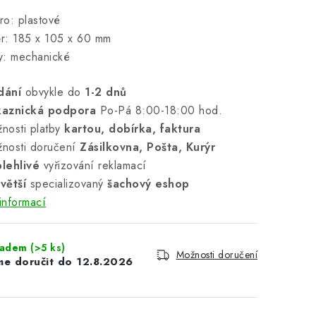
o: plastové
r: 185 x 105 x 60 mm
y: mechanické
dání
obvykle do
1-2 dnů
kaznická podpora
Po-Pá 8:00-18:00 hod.
nosti platby
kartou, dobírka, faktura
nosti doručení
Zásilkovna, Pošta, Kurýr
lehlivé
vyřizování reklamací
větší
specializovaný
šachový eshop
informací
ladem
(>5 ks)
Možnosti doručení
12.8.2026