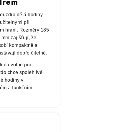
drem
pouzdro dělá hodiny
žitelnými při
ém hraní. Rozměry 185
 mm zajišťují, že
sobí kompaktně a
stávají dobře čitelné.
dnou volbu pro
do chce spolehlivé
é hodiny v
ém a funkčním