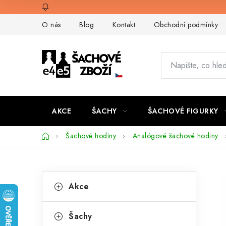
Přejít
na
O nás
Blog
Kontakt
Obchodní podmínky
obsah
AKCE
ŠACHY
ŠACHOVÉ FIGURKY
Domů
Šachové hodiny
Analógové šachové hodiny
P
K
Přeskočit
Akce
kategorie
a
o
t
s
Šachy