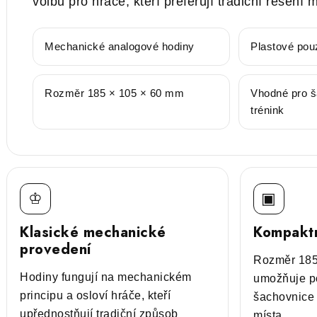
volbu pro hráče, kteří preferují tradiční řešení 
Mechanické analogové hodiny
Plastové pou
Rozměr 185 × 105 × 60 mm
Vhodné pro š
trénink
♔
▣
Klasické mechanické
Kompaktn
provedení
Rozměr 185
Hodiny fungují na mechanickém
umožňuje p
principu a osloví hráče, kteří
šachovnice 
upřednostňují tradiční způsob
místa.