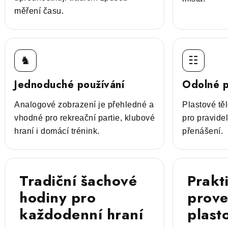
měření času.
♞
☷
Jednoduché používání
Odolné p
Analogové zobrazení je přehledné a
Plastové těl
vhodné pro rekreační partie, klubové
pro pravide
hraní i domácí trénink.
přenášení.
Tradiční šachové
Prakt
hodiny pro
prove
každodenní hraní
plast