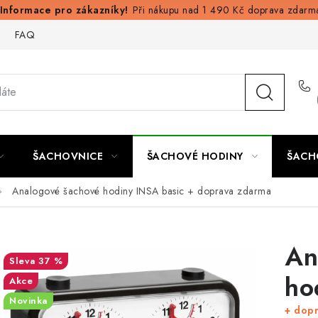
Při nákupu nad 1 490 Kč doprava zdarm
FAQ
ŠACHOVNICE
ŠACHOVÉ HODINY
ŠACH
Analogové šachové hodiny INSA basic
+ doprava zdarma
An
37 %
ho
Akce
Novinka
+ dop