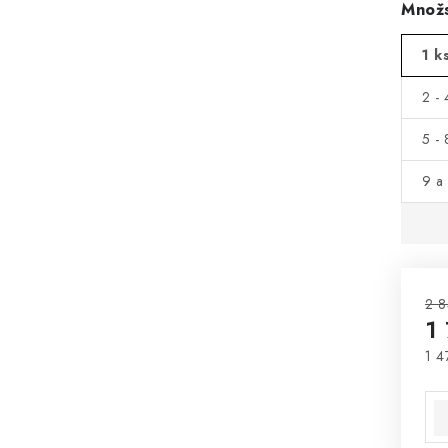
Množs
1 k
2 - 
5 - 
9 a 
2 8
1
1 4
Mě