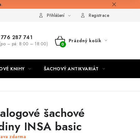
a.
Přihlášení
Registrace
776 287 741
Prázdný košík
(po – pá: 8:00 – 18:00)
NÁKUPNÍ
KOŠÍK
OVÉ KNIHY
ŠACHOVÝ ANTIKVARIÁT
ONLINE 
alogové šachové
diny INSA basic
rava zdarma