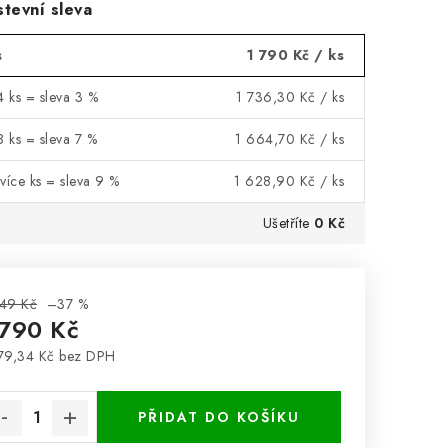
tevní sleva
s
1 790 Kč
/ ks
4 ks = sleva 3 %
1 736,30 Kč
/ ks
8 ks = sleva 7 %
1 664,70 Kč
/ ks
více ks = sleva 9 %
1 628,90 Kč
/ ks
Ušetříte
0 Kč
49 Kč
–37 %
 790 Kč
79,34 Kč bez DPH
rná cena:
PŘIDAT DO KOŠÍKU