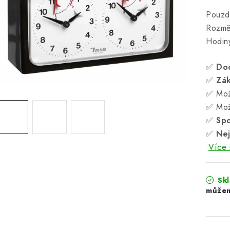
Pouzdr
Rozmě
Hodin
✅
Do
✅
Zá
✅ Mož
✅ Mož
✅
Spo
✅
Nej
Více 
Sk