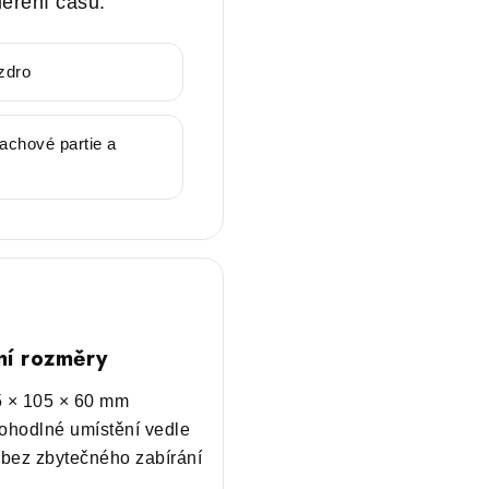
měření času.
zdro
achové partie a
í rozměry
 × 105 × 60 mm
ohodlné umístění vedle
bez zbytečného zabírání