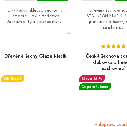
ů
Díky kvalitní skládací šachovnici
Dřevěná šachová so
jsme vrátili styl historických
STAUNTON KLASIK (č
šachovnic. Tyto desky se nikdy...
profesionální šachy, k
zamilujete....
Kód:
7446
Dřevěné šachy Glaze klasik
Česká šachová so
klubovka s hn
šachovnicí
Oblíbené
18 %
Doporučujeme
+ doprava zda