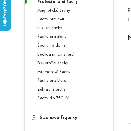
r
Profesionální šachy
o
P
Magnetické šachy
a
r
t
Šachy pro děti
n
i
Luxusní šachy
e
n
Šachy pro školy
í
Šachy na doma
Backgammon a šach
p
Dekorační šachy
a
Mramorové šachy
n
Šachy pro kluby
e
Zahradní šachy
Šachy do 750 Kč
l
Šachové figurky