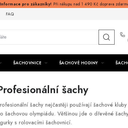
Při nákupu nad 1 490 Kč doprava zdarm
FAQ
ŠACHOVNICE
ŠACHOVÉ HODINY
ŠACH
Profesionální šachy
rofesionální šachy nejčastěji používají šachové kluby
o šachovou olympiádu. Většinou jde o dřevěné šachy
igurky s rolovacími šachovnicí.