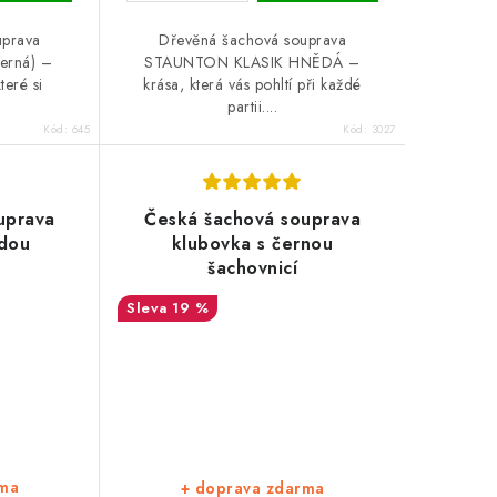
uprava
Dřevěná šachová souprava
erná) –
STAUNTON KLASIK HNĚDÁ –
teré si
krása, která vás pohltí při každé
partii....
Kód:
645
Kód:
3027
uprava
Česká šachová souprava
ědou
klubovka s černou
šachovnicí
19 %
rma
+ doprava zdarma