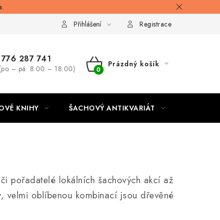
a.
Přihlášení
Registrace
776 287 741
Prázdný košík
(po – pá: 8:00 – 18:00)
NÁKUPNÍ
KOŠÍK
OVÉ KNIHY
ŠACHOVÝ ANTIKVARIÁT
ONLINE 
 či pořadatelé lokálních šachových akcí až
, velmi oblíbenou kombinací jsou dřevěné