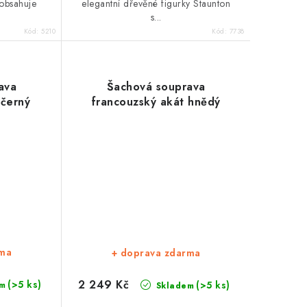
obsahuje
elegantní dřevěné figurky Staunton
s...
Kód:
5210
Kód:
7738
ava
Šachová souprava
 černý
francouzský akát hnědý
rma
+ doprava zdarma
2 249 Kč
(>5 ks)
(>5 ks)
m
Skladem