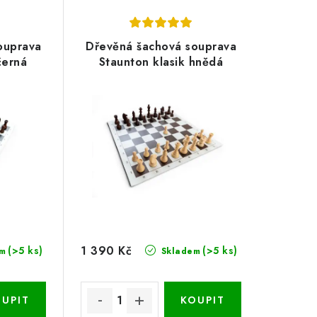
ouprava
Dřevěná šachová souprava
černá
Staunton klasik hnědá
1 390 Kč
(>5 ks)
(>5 ks)
m
Skladem