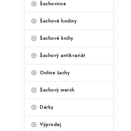
Šachovnice
Šachové hodiny
i
Šachové knihy
Šachový antikvariát
Online šachy
Šachový merch
Dárky
t
Výprodej