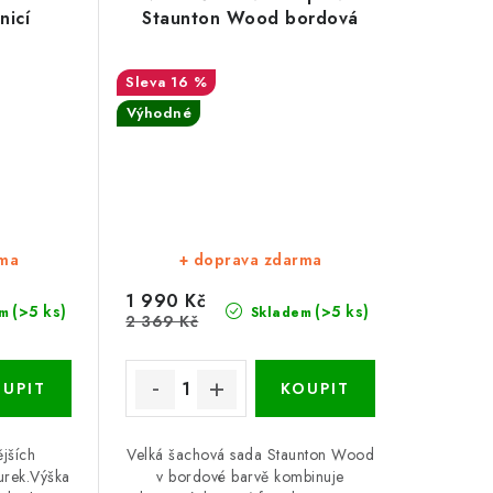
nicí
Staunton Wood bordová
16 %
Výhodné
rma
+ doprava zdarma
1 990 Kč
(>5 ks)
(>5 ks)
m
Skladem
2 369 Kč
ějších
Velká šachová sada Staunton Wood
urek.Výška
v bordové barvě kombinuje