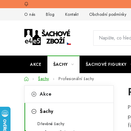
Přejít
na
O nás
Blog
Kontakt
Obchodní podmínky
obsah
AKCE
ŠACHY
ŠACHOVÉ FIGURKY
Domů
Šachy
Profesionální šachy
P
K
Přeskočit
Akce
kategorie
a
o
P
t
s
Šachy
p
e
t
Dřevěné šachy
f
g