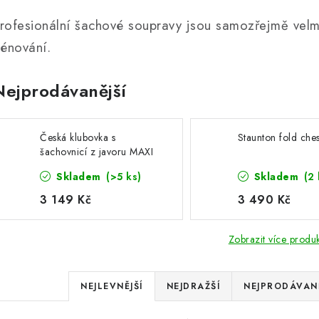
rofesionální šachové soupravy jsou samozřejmě velm
rénování.
Nejprodávanější
Česká klubovka s
Staunton fold ches
šachovnicí z javoru MAXI
Skladem
(>5 ks)
Skladem
(2 
3 149 Kč
3 490 Kč
Zobrazit více produ
Ř
NEJLEVNĚJŠÍ
NEJDRAŽŠÍ
NEJPRODÁVANĚ
a