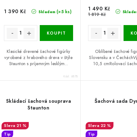
1 490 Kč
1 390 Kč
(>5 ks)
Skladem
Sklade
1 819 Kč
Klasické drevené šachové figúrky
Oblíbené šachové fig
vyrobené z hrabového dreva v štýle
Slovensku a v ČecháchVý
Staunton s príjemným lesklým...
10,5 cmRolovací šacho
Kód:
6878
Skládací šachová souprava
Šachová sada Dy
Staunton
21 %
22 %
Tip
Tip