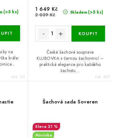
1 649 Kč
(>5 ks)
(>5 ks)
m
Skladem
2 039 Kč
urky na
Česká šachová souprava
ška krále:
KLUBOVKA s černou šachovnicí –
vnice...
praktická elegance pro každého
šachistu....
Kód:
1311
Kód:
2927
nastie
Šachová sada Soveren
21 %
Novinka