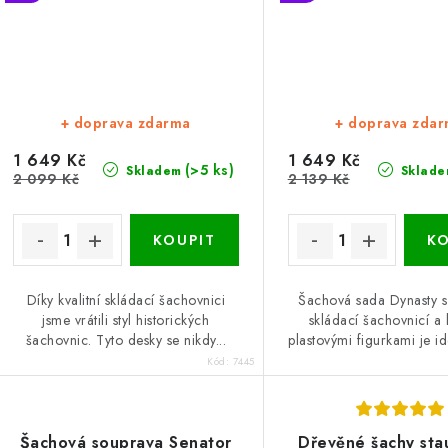
+ doprava zdarma
+ doprava zda
1 649 Kč
1 649 Kč
(>5 ks)
Skladem
Sklade
2 099 Kč
2 139 Kč
Díky kvalitní skládací šachovnici
Šachová sada Dynasty 
jsme vrátili styl historických
skládací šachovnicí a 
šachovnic. Tyto desky se nikdy...
plastovými figurkami je ide
Kód:
7445
Šachová souprava Senator
Dřevěné šachy sta