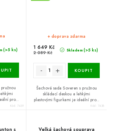
rma
+ doprava zdarma
1 649 Kč
(>5 ks)
(>5 ks)
m
Skladem
2 089 Kč
s pružnou
Šachová sada Soveren s pružnou
lehkými
skládací deskou a lehkými
ální pro...
plastovými figurkami je ideální pro...
Kód:
7439
Kód:
7438
unton s
Velká šachová souprava