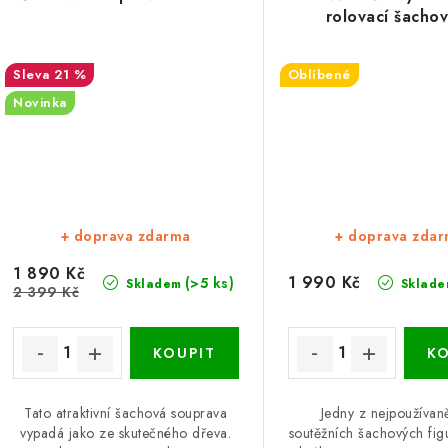
rolovací šachov
21 %
Oblíbené
Novinka
+ doprava zdarma
+ doprava zda
1 890 Kč
1 990 Kč
(>5 ks)
Skladem
Sklade
2 399 Kč
Tato atraktivní šachová souprava
Jedny z nejpoužívan
vypadá jako ze skutečného dřeva.
soutěžních šachových fig