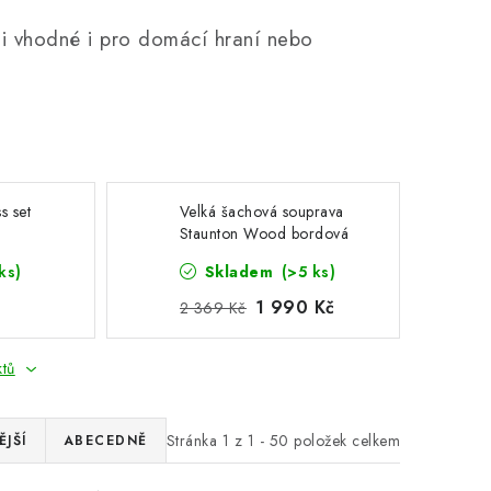
i vhodné i pro domácí hraní nebo
s set
Velká šachová souprava
Staunton Wood bordová
ks)
Skladem
(>5 ks)
1 990 Kč
2 369 Kč
ktů
Stránka
1
z
1
-
50
položek celkem
JŠÍ
ABECEDNĚ