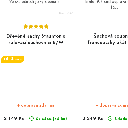
Ve skutečnosti je vyrobena z...
krále: 9,2 cmSouprava 
16...
Kód:
6947
Dřevěné šachy Staunton s
Šachová soupr
rolovací šachovnicí B/W
francouzský akát
Oblíbené
+ doprava zdarma
+ doprava zda
2 149 Kč
2 249 Kč
(>5 ks)
Skladem
Sklade