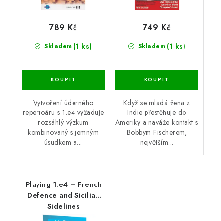
789 Kč
749 Kč
(1 ks)
(1 ks)
Skladem
Skladem
Vytvoření úderného
Když se mladá žena z
repertoáru s 1.e4 vyžaduje
Indie přestěhuje do
rozsáhlý výzkum
Ameriky a naváže kontakt s
kombinovaný s jemným
Bobbym Fischerem,
úsudkem a...
největším...
Playing 1.e4 – French
Defence and Sicilian
Sidelines