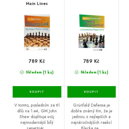
Main Lines
789 Kč
789 Kč
(1 ks)
(1 ks)
Skladem
Skladem
V tomto, posledním ze tří
Grünfeld Defense je
dílů na 1.e4, GM John
dobře známý tím, že je
Shaw doplňuje svůj
jednou z nejlepších a
nejmodernější bílý
nejnáročnějších reakcí
repertoár...
Blacka na...