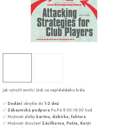
ONLINE ŠACHY
ŠACHOVÝ MERCH
DÁRKY
VÝPRODEJ
O nás
Blog
Kontakt
Obchodní podmínky
FAQ
Jak vytvořit smrtící útok na nepřátelského krále
✅
Dodání
obvykle do
1-2 dnů
✅
Zákaznická podpora
Po-Pá 8:00-18:00 hod.
✅ Možnosti platby
kartou, dobírka, faktura
✅ Možnosti doručení
Zásilkovna, Pošta, Kurýr