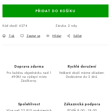
PŘIDAT DO KOŠÍKU
Kód zboží:
6274
Záruka
:
2 roky
Tisk
Zeptat se
Hlídat
Sdílet
Doprava zdarma
Rychlé doručení
Pro každou objednávku nad 1
Veškeré zboží máme skladem.
490Kč na výdejní místo
Dodáváme do 2 dnů.
Zásilkovny.
Spolehlivost
Zákaznická podpora
Více než 22 810 spokojených
PO-PÁ 8:00 - 18:00