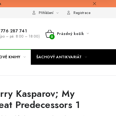
a.
Přihlášení
Registrace
776 287 741
Prázdný košík
(po – pá: 8:00 – 18:00)
NÁKUPNÍ
KOŠÍK
OVÉ KNIHY
ŠACHOVÝ ANTIKVARIÁT
ONLINE 
rry Kasparov; My
eat Predecessors 1