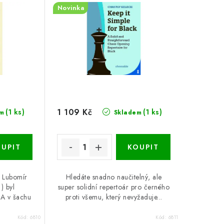
Novinka
1 109 Kč
(1 ks)
(1 ks)
m
Skladem
r Lubomír
Hledáte snadno naučitelný, ale
) byl
super solidní repertoár pro černého
SA v šachu
proti všemu, který nevyžaduje...
Kód:
6810
Kód:
6811