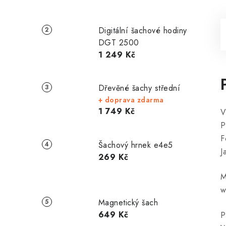
Digitální šachové hodiny
DGT 2500
1 249 Kč
Dřevěné šachy střední
+ doprava zdarma
1 749 Kč
V
P
F
Šachový hrnek e4e5
J
269 Kč
M
w
Magnetický šach
649 Kč
P