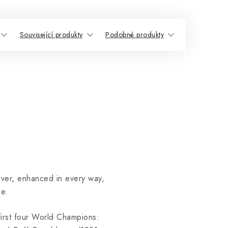
Související produkty
Podobné produkty
ver, enhanced in every way,
le.
first four World Champions: