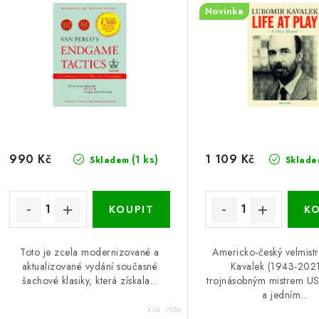
Novinka
990 Kč
1 109 Kč
(1 ks)
Skladem
Sklade
Toto je zcela modernizované a
Americko-český velmist
aktualizované vydání současné
Kavalek (1943-2021
šachové klasiky, která získala...
trojnásobným mistrem U
a jedním...
Kód:
7684