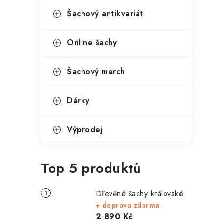
Šachový antikvariát
Online šachy
Šachový merch
Dárky
Výprodej
Top 5 produktů
Dřevěné šachy královské
+ doprava zdarma
2 890 Kč