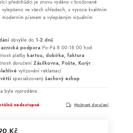
elcí předchůdci je znovu vydáno v brožované
 vylepšeno ve všech ohledech, s vysoce kvalitním
, moderním písmem a vylepšeným vizuálním
.
dání
obvykle do
1-2 dnů
kaznická podpora
Po-Pá 8:00-18:00 hod.
nosti platby
kartou, dobírka, faktura
nosti doručení
Zásilkovna, Pošta, Kurýr
lehlivé
vyřizování reklamací
větší
specializovaný
šachový eshop
ka byla vyprodána…
tálně nedostupné
Možnosti doručení
90 Kč