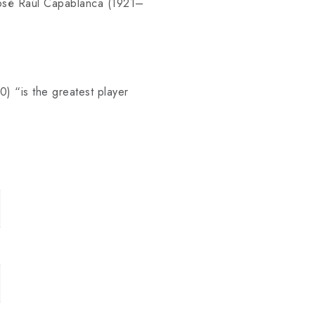
José Raúl Capablanca (1921–
 “is the greatest player