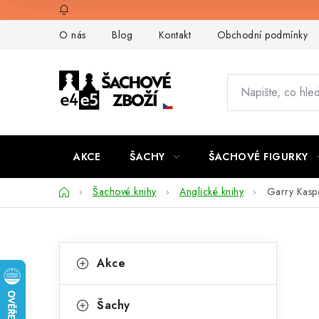
Přejít
na
O nás
Blog
Kontakt
Obchodní podmínky
obsah
AKCE
ŠACHY
ŠACHOVÉ FIGURKY
Domů
Šachové knihy
Anglické knihy
Garry Kasp
P
K
Přeskočit
Akce
kategorie
a
o
t
s
Šachy