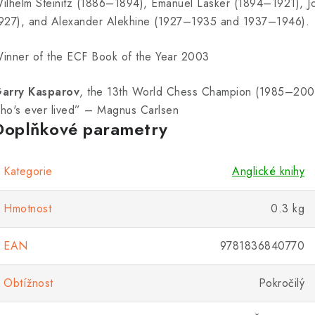
ilhelm Steinitz (1886–1894), Emanuel Lasker (1894–1921), 
927), and Alexander Alekhine (1927–1935 and 1937–1946).
inner of the ECF Book of the Year 2003
arry Kasparov
, the 13th World Chess Champion (1985–2000)
ho's ever lived” – Magnus Carlsen
Doplňkové parametry
Kategorie
Anglické knihy
Hmotnost
0.3 kg
EAN
9781836840770
Obtížnost
Pokročilý