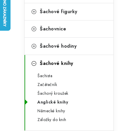
e
t
g
Šachové figurky
r
o
a
r
Šachovnice
n
i
Šachové hodiny
e
n
í
Šachové knihy
p
Šachista
a
Začátečník
n
Šachový kroužek
Anglické knihy
e
Německé knihy
l
Záložky do knih