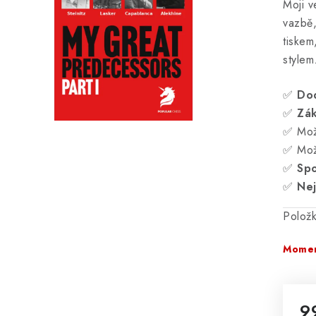
Moji v
vazbě,
tiskem
stylem
✅
Do
✅
Zá
✅ Mož
✅ Mož
✅
Spo
✅
Nej
Polož
Momen
9