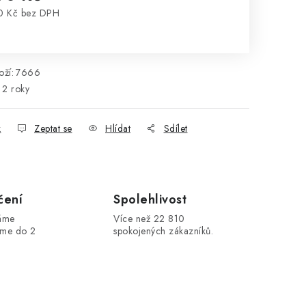
0 Kč bez DPH
rná cena:
ží:
7666
2 roky
k
Zeptat se
Hlídat
Sdílet
čení
Spolehlivost
máme
Více než 22 810
áme do 2
spokojených zákazníků.