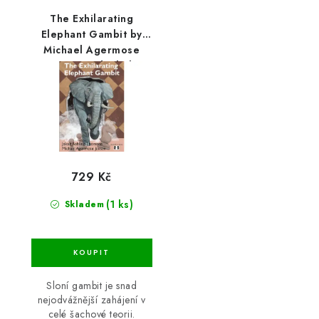
The Exhilarating
Elephant Gambit by
Michael Agermose
Jensen and Jakob
Aabling-Thomsen
729 Kč
(1 ks)
Skladem
Sloní gambit je snad
nejodvážnější zahájení v
celé šachové teorii.