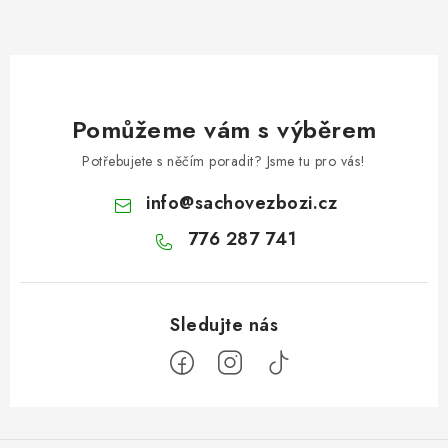
Pomůžeme vám s výběrem
Potřebujete s něčím poradit? Jsme tu pro vás!
info
@
sachovezbozi.cz
776 287 741
Z
á