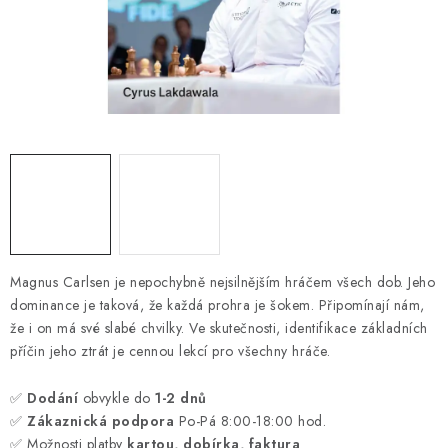
ONLINE ŠACHY
ŠACHOVÝ MERCH
DÁRKY
VÝPRODEJ
O nás
Blog
Kontakt
Obchodní podmínky
FAQ
Magnus Carlsen je nepochybně nejsilnějším hráčem všech dob. Jeho
dominance je taková, že každá prohra je šokem. Připomínají nám,
že i on má své slabé chvilky. Ve skutečnosti, identifikace základních
příčin jeho ztrát je cennou lekcí pro všechny hráče.
✅
Dodání
obvykle do
1-2 dnů
✅
Zákaznická podpora
Po-Pá 8:00-18:00 hod.
✅ Možnosti platby
kartou, dobírka, faktura