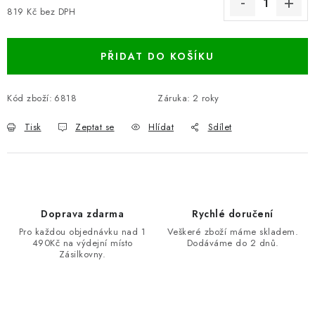
819 Kč bez DPH
Měrná cena:
PŘIDAT DO KOŠÍKU
Kód zboží:
6818
Záruka
:
2 roky
Tisk
Zeptat se
Hlídat
Sdílet
Doprava zdarma
Rychlé doručení
Pro každou objednávku nad 1
Veškeré zboží máme skladem.
490Kč na výdejní místo
Dodáváme do 2 dnů.
Zásilkovny.