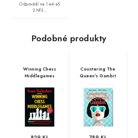
Odpovědí na 1.e4 e5
2.Nf3...
Podobné produkty
Winning Chess
Countering The
Middlegames
Queen's Gambit
829 Kč
789 Kč