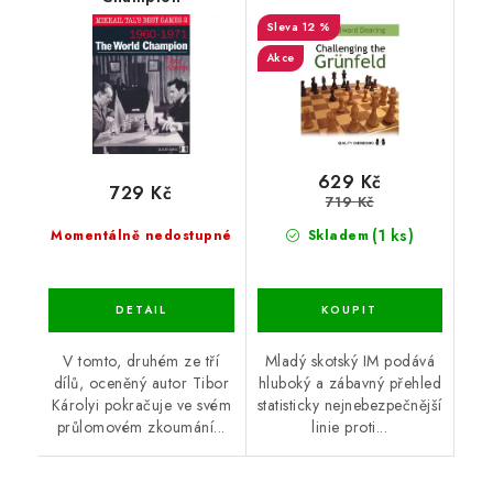
12 %
Akce
629 Kč
729 Kč
719 Kč
(1 ks)
Momentálně nedostupné
Skladem
V tomto, druhém ze tří
Mladý skotský IM podává
dílů, oceněný autor Tibor
hluboký a zábavný přehled
Károlyi pokračuje ve svém
statisticky nejnebezpečnější
průlomovém zkoumání...
linie proti...