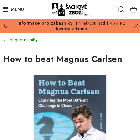
Přejít
Hleda
na
obsah
Při nákupu nad 1 490 Kč
AKCE
doprava zdarma.
Anglické knihy
ŠACHY
How to beat Magnus Carlsen
ŠACHOVÉ FIGURKY
ŠACHOVNICE
ŠACHOVÉ HODINY
ŠACHOVÉ KNIHY
ŠACHOVÝ ANTIKVARIÁT