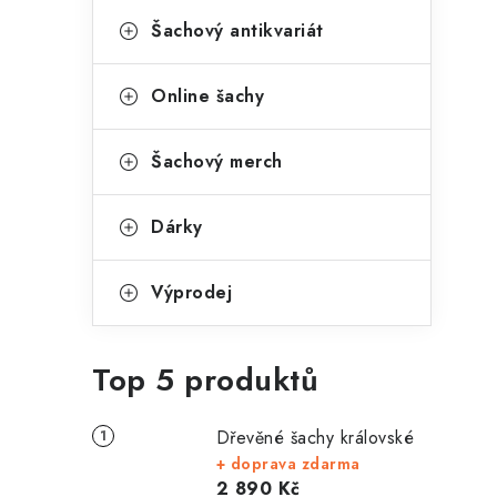
Šachový antikvariát
Online šachy
Šachový merch
Dárky
Výprodej
Top 5 produktů
Dřevěné šachy královské
+ doprava zdarma
2 890 Kč