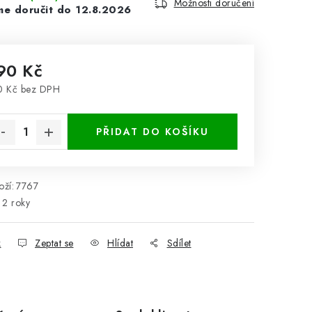
Možnosti doručení
12.8.2026
90 Kč
0 Kč bez DPH
rná cena:
PŘIDAT DO KOŠÍKU
ží:
7767
2 roky
k
Zeptat se
Hlídat
Sdílet