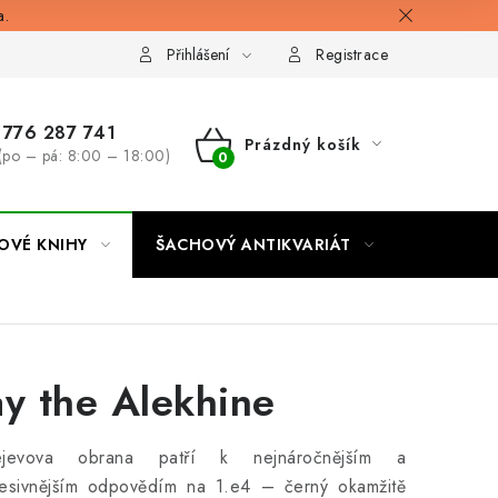
a.
Přihlášení
Registrace
776 287 741
Prázdný košík
(po – pá: 8:00 – 18:00)
NÁKUPNÍ
KOŠÍK
OVÉ KNIHY
ŠACHOVÝ ANTIKVARIÁT
ONLINE 
ay the Alekhine
ejevova obrana patří k nejnáročnějším a
resivnějším odpovědím na 1.e4 – černý okamžitě