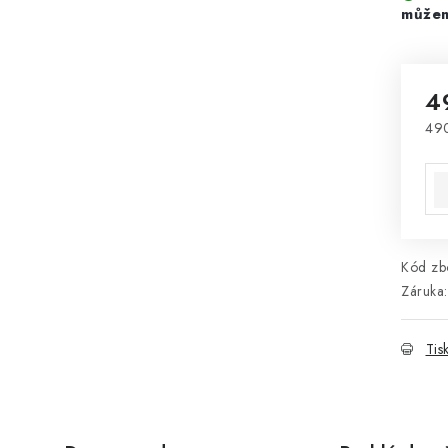
4
49
Mě
Kód zbo
Záruka
:
Tis