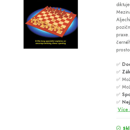
diktu
Mezin
Aljech
pozičn
praxe
černéh
prosto
✅
Do
✅
Zá
✅ Mož
✅ Mož
✅
Spo
✅
Nej
Více 
Sk