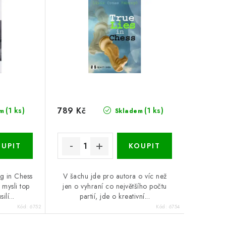
789 Kč
(1 ks)
(1 ks)
m
Skladem
ng in Chess
V šachu jde pro autora o víc než
 mysli top
jen o vyhraní co největšího počtu
ilí...
partií, jde o kreativní...
Kód:
6752
Kód:
6754