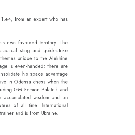
o 1.e4, from an expert who has
is own favoured territory. The
practical sting and quick-strike
l themes unique to the Alekhine
rage is even-handed: there are
onsolidate his space advantage
ctive in Odessa chess when the
cluding GM Semion Palatnik and
wn accumulated wisdom and on
ees of all time. International
rainer and is from Ukraine.