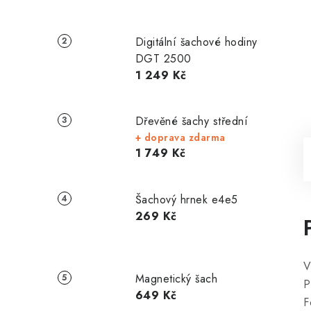
Digitální šachové hodiny
DGT 2500
1 249 Kč
Dřevěné šachy střední
+ doprava zdarma
1 749 Kč
Šachový hrnek e4e5
269 Kč
V
Magnetický šach
P
649 Kč
F