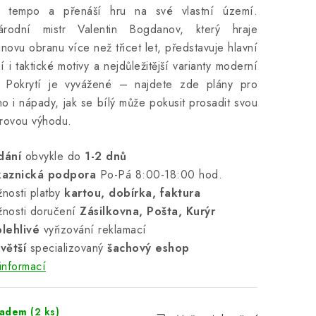
je tempo a přenáší hru na své vlastní území.
árodní mistr Valentin Bogdanov, který hraje
inovu obranu více než třicet let, představuje hlavní
í i taktické motivy a nejdůležitější varianty moderní
. Pokrytí je vyvážené – najdete zde plány pro
o i nápady, jak se bílý může pokusit prosadit svou
rovou výhodu.
dání
obvykle do
1-2 dnů
kaznická podpora
Po-Pá 8:00-18:00 hod.
nosti platby
kartou, dobírka, faktura
nosti doručení
Zásilkovna, Pošta, Kurýr
lehlivé
vyřizování reklamací
větší
specializovaný
šachový eshop
informací
ladem
(2 ks)