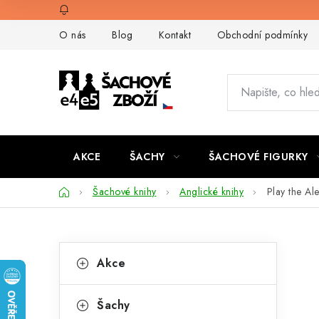
Přejít
na
O nás
Blog
Kontakt
Obchodní podmínky
obsah
AKCE
ŠACHY
ŠACHOVÉ FIGURKY
Domů
Šachové knihy
Anglické knihy
Play the Al
P
K
Přeskočit
Akce
kategorie
a
o
t
s
Šachy