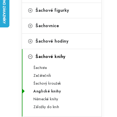
e
t
g
Šachové figurky
r
o
a
r
Šachovnice
n
i
Šachové hodiny
e
n
í
Šachové knihy
p
Šachista
a
Začátečník
n
Šachový kroužek
Anglické knihy
e
Německé knihy
l
Záložky do knih