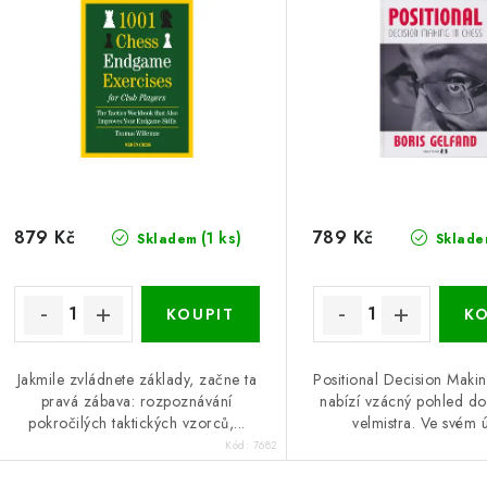
879 Kč
789 Kč
(1 ks)
Skladem
Sklade
Jakmile zvládnete základy, začne ta
Positional Decision Maki
pravá zábava: rozpoznávání
nabízí vzácný pohled do
pokročilých taktických vzorců,...
velmistra. Ve svém ús
Kód:
7682