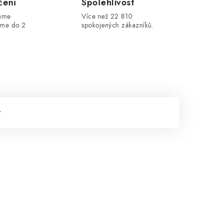
čení
Spolehlivost
máme
Více než 22 810
áme do 2
spokojených zákazníků.