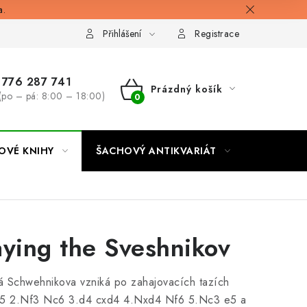
a.
Přihlášení
Registrace
776 287 741
Prázdný košík
(po – pá: 8:00 – 18:00)
NÁKUPNÍ
KOŠÍK
OVÉ KNIHY
ŠACHOVÝ ANTIKVARIÁT
ONLINE 
aying the Sveshnikov
ká Schwehnikova vzniká po zahajovacích tazích
c5 2.Nf3 Nc6 3.d4 cxd4 4.Nxd4 Nf6 5.Nc3 e5 a