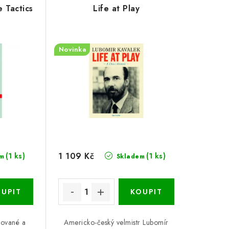
 Tactics
Life at Play
Novinka
1 109 Kč
(1 ks)
(1 ks)
m
Skladem
zované a
Americko-český velmistr Lubomír