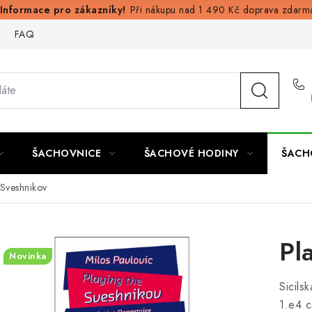
Při nákupu nad 1 490 Kč doprava zdarm
FAQ
ŠACHOVNICE
ŠACHOVÉ HODINY
ŠACH
 Sveshnikov
Pl
Novinka
Sicils
1.e4 