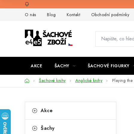
Přejít
na
O nás
Blog
Kontakt
Obchodní podmínky
obsah
AKCE
ŠACHY
ŠACHOVÉ FIGURKY
Domů
Šachové knihy
Anglické knihy
Playing the
P
K
Přeskočit
Akce
kategorie
a
o
t
s
Šachy