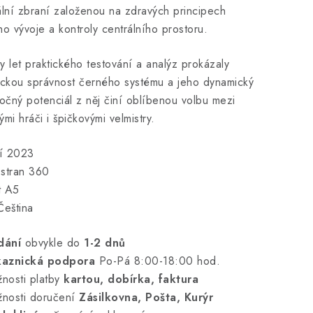
ální zbraní založenou na zdravých principech
ho vývoje a kontroly centrálního prostoru.
y let praktického testování a analýz prokázaly
ickou správnost černého systému a jeho dynamický
točný potenciál z něj činí oblíbenou volbu mezi
ými hráči i špičkovými velmistry.
í 2023
stran 360
t A5
Čeština
dání
obvykle do
1-2 dnů
kaznická podpora
Po-Pá 8:00-18:00 hod.
nosti platby
kartou, dobírka, faktura
nosti doručení
Zásilkovna, Pošta, Kurýr