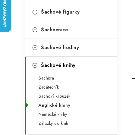
e
t
g
Šachové figurky
r
o
a
r
Šachovnice
n
i
Šachové hodiny
e
n
í
Šachové knihy
p
Šachista
a
Začátečník
n
Šachový kroužek
Anglické knihy
e
Německé knihy
l
Záložky do knih