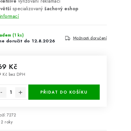
lehlivé
vyřizování reklamací
větší
specializovaný
šachový eshop
informací
ladem
(1 ks)
Možnosti doručení
12.8.2026
69 Kč
9 Kč bez DPH
rná cena:
PŘIDAT DO KOŠÍKU
ží:
7272
2 roky