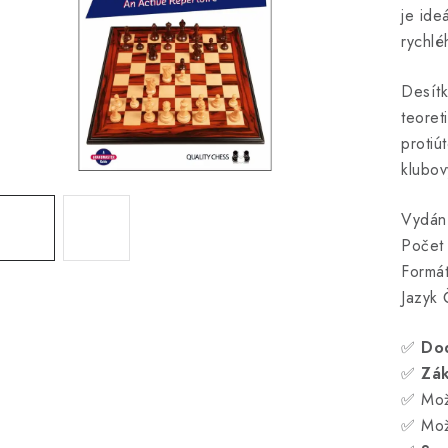
je ide
rychlé
Desítk
teoret
protiú
klubov
Vydán
Počet 
Formá
Jazyk 
✅
Do
✅
Zá
✅ Mož
✅ Mož