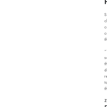
S
c
c
c
t
“
s
t
d
r
t
t
Z