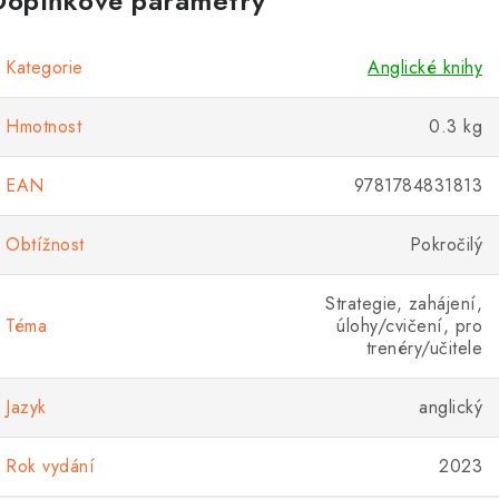
Doplňkové parametry
Kategorie
Anglické knihy
Hmotnost
0.3 kg
EAN
9781784831813
Obtížnost
Pokročilý
Strategie, zahájení,
Téma
úlohy/cvičení, pro
trenéry/učitele
Jazyk
anglický
Rok vydání
2023