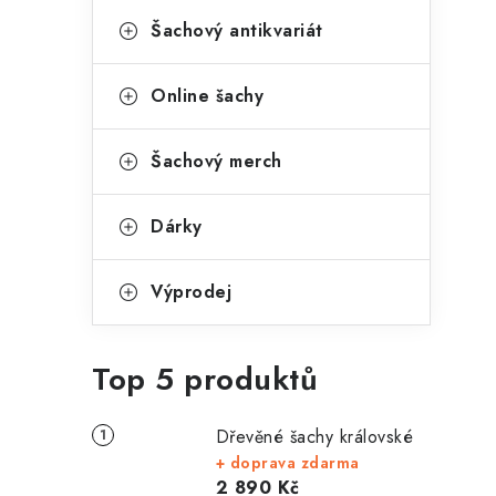
Šachový antikvariát
Online šachy
Šachový merch
Dárky
Výprodej
Top 5 produktů
Dřevěné šachy královské
+ doprava zdarma
2 890 Kč