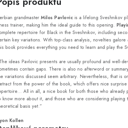
Popis produktu
erbian grandmaster
Milos Pavlovic
is a lifelong Sveshnikov p
hess trainer, making him the ideal guide to this opening.
Play
omplete repertoire for Black in the Sveshnikov, including se
ertain key variations. With top-class analysis, novelties galore
his book provides everything you need to learn and play the S
The ideas Pavlovic presents are usually profound and well-dev
ometimes contain gaps. There is also no afterword or summar
he variations discussed seem arbitrary. Nevertheless, that is o
etract from the power of the book, which offers nice surprise
epertoire… All in all, a nice book for both those who already
o know more about it, and those who are considering playing 
heoretical basis yet.”
yon Kollen