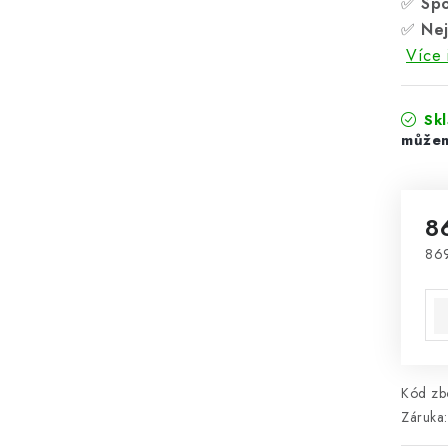
✅
Spo
✅
Nej
Více 
Sk
8
86
Mě
Kód zbo
Záruka
: