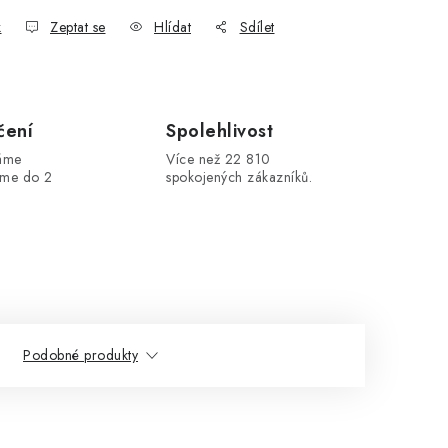
k
Zeptat se
Hlídat
Sdílet
čení
Spolehlivost
máme
Více než 22 810
áme do 2
spokojených zákazníků.
Podobné produkty