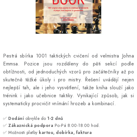
ONLINE ŠACHY
ŠACHOVÝ MERCH
DÁRKY
VÝPRODEJ
Pestrá sbírka 1001 taktických cvičení od velmistra Johna
Emmsa. Pozice jsou rozděleny do pěti sekcí podle
O nás
Blog
Kontakt
Obchodní podmínky
FAQ
obtížnosti, od jednoduchých vzorů pro začátečníky až po
skutečně těžké úkoly i pro mistry. Řešení uvádějí nejen
nejlepší tah, ale i jeho vysvětlení, takže kniha slouží jako
trénink i jako učebnice taktiky. Vynikající způsob, jak si
systematicky procvičit vnímání hrozeb a kombinací.
✅
Dodání
obvykle do
1-2 dnů
✅
Zákaznická podpora
Po-Pá 8:00-18:00 hod.
✅ Možnosti platby
kartou, dobírka, faktura