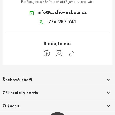
Potřebujete s něčím poradit? Jsme tu pro vás!
info
@
sachovezbozi.cz
776 287 741
Z
á
Šachové zboží
p
a
Hodnocení obchodu
Zákaznícky servis
t
í
O nás
Výhody nákupu u nás
O šachu