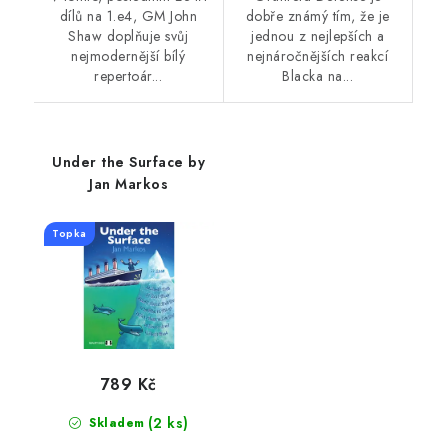
dílů na 1.e4, GM John
dobře známý tím, že je
Shaw doplňuje svůj
jednou z nejlepších a
nejmodernější bílý
nejnáročnějších reakcí
repertoár...
Blacka na...
Under the Surface by
Jan Markos
Topka
789 Kč
(2 ks)
Skladem