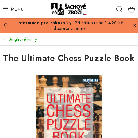
Přejít
Hleda
na
obsah
Při nákupu nad 1 490 Kč
AKCE
doprava zdarma.
Anglické knihy
ŠACHY
The Ultimate Chess Puzzle Book
ŠACHOVÉ FIGURKY
ŠACHOVNICE
ŠACHOVÉ HODINY
ŠACHOVÉ KNIHY
ŠACHOVÝ ANTIKVARIÁT