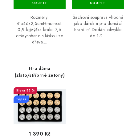
Rozměry:
Šachová souprava vhodná
41x46x2,5cmHmotnost:
jako dárek a pro domácí
0,9 kgVýška krále: 7,6
hraní. ✅ Dodání obvykle
cmVyrobeno s láskou ze
do 1-2...
dřeva....
Hra dáma
(zlato/stříbrné žetony)
38 %
Topka
1 390 Kč