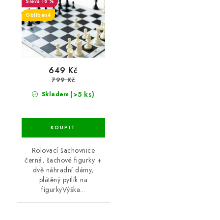
18 %
Oblíbené
649 Kč
799 Kč
(>5 ks)
Skladem
Rolovací šachovnice
černá, šachové figurky +
dvě náhradní dámy,
plátěný pytlík na
figurkyVýška...