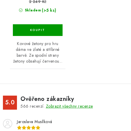
2 249 Kč
(>5 ks)
Skladem
Kovové žetony pro hru
dáma ve zlaté a stříbrné
barvě. Ze spodní strany
žetony obsahují červenou...
Ověřeno zákazníky
5.0
566
recenzí.
Zobrazit všechny recenze
Jaroslava Musílková