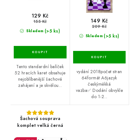
129 Kč
149 Kč
155 Kč
209 Kč
(>5 ks)
Skladem
(>5 ks)
Skladem
Tento standardní balíček
vydání 2018počet stran
52 hracích karet obsahuje
64formát A6jazyk
nejoblíbenější šachová
českýměkká
zahájení a je skvělou...
vazba✅ Dodání obvykle
do 1-2...
Šachová souprava
komplet velká černá