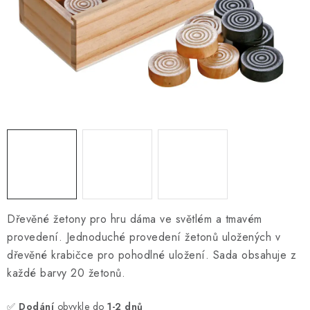
ONLINE ŠACHY
ŠACHOVÝ MERCH
DÁRKY
VÝPRODEJ
O nás
Blog
Kontakt
Obchodní podmínky
FAQ
Dřevěné žetony pro hru dáma ve světlém a tmavém
provedení. Jednoduché provedení žetonů uložených v
dřevěné krabičce pro pohodlné uložení. Sada obsahuje z
každé barvy 20 žetonů.
✅
Dodání
obvykle do
1-2 dnů