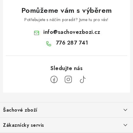
Pomůžeme vám s výběrem
Potřebujete s něčím poradit? Jsme tu pro vás!
info
@
sachovezbozi.cz
776 287 741
Z
á
Šachové zboží
p
a
Hodnocení obchodu
Zákaznícky servis
t