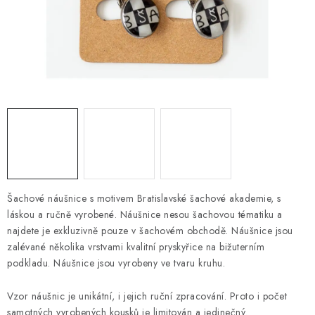
ONLINE ŠACHY
ŠACHOVÝ MERCH
DÁRKY
VÝPRODEJ
O nás
Blog
Kontakt
Obchodní podmínky
FAQ
Šachové náušnice s motivem Bratislavské šachové akademie, s
láskou a ručně vyrobené. Náušnice nesou šachovou tématiku a
najdete je exkluzivně pouze v šachovém obchodě. Náušnice jsou
zalévané několika vrstvami kvalitní pryskyřice na bižuterním
podkladu. Náušnice jsou vyrobeny ve tvaru kruhu.
Vzor náušnic je unikátní, i jejich ruční zpracování. Proto i počet
samotných vyrobených kousků je limitován a jedinečný.