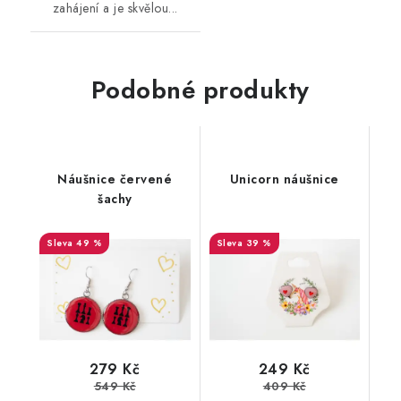
zahájení a je skvělou...
Podobné produkty
Náušnice červené
Unicorn náušnice
šachy
49 %
39 %
279 Kč
249 Kč
549 Kč
409 Kč