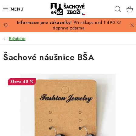
Přejít
Hleda
na
obsah
Při nákupu nad 1 490 Kč
AKCE
doprava zdarma.
Bižuterie
ŠACHY
Šachové náušnice BŠA
ŠACHOVÉ FIGURKY
ŠACHOVNICE
48 %
ŠACHOVÉ HODINY
ŠACHOVÉ KNIHY
ŠACHOVÝ ANTIKVARIÁT