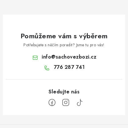
Pomůžeme vám s výběrem
Potřebujete s něčím poradit? Jsme tu pro vás!
info
@
sachovezbozi.cz
776 287 741
Z
á