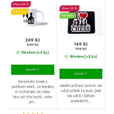
25 %
23 %
Oblíbené
Novinka
269 Kč
149 Kč
359 Kč
194 Kč
(>5 ks)
Skladem
(>5 ks)
Skladem
Keramický hrnek s
Ideální přilnavý povrch vás
potiskem e4e5, ze kterého
udrží přibité ke stolu. Jistě
si vychutnáte čaj nebo
vás udrží i během
kávu při hře šachů, nebo
posledních...
jen...