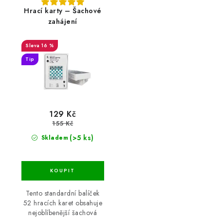
Hrací karty – Šachové
zahájení
16 %
Tip
129 Kč
155 Kč
(>5 ks)
Skladem
Tento standardní balíček
52 hracích karet obsahuje
nejoblíbenější šachová