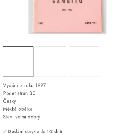
ONLINE ŠACHY
ŠACHOVÝ MERCH
DÁRKY
VÝPRODEJ
O nás
Blog
Kontakt
Obchodní podmínky
FAQ
Vydání z roku 1997
Počet stran 30
Česky
Měkká obálka
Stav: velmi dobrý
✅
Dodání
obvykle do
1-2 dnů