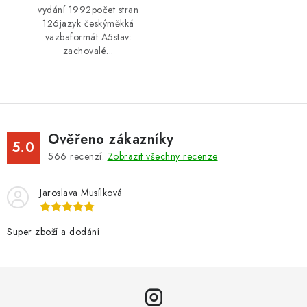
vydání 1992počet stran
126jazyk českýměkká
vazbaformát A5stav:
zachovalé...
Ověřeno zákazníky
5.0
566
recenzí.
Zobrazit všechny recenze
Jaroslava Musílková
Super zboží a dodání