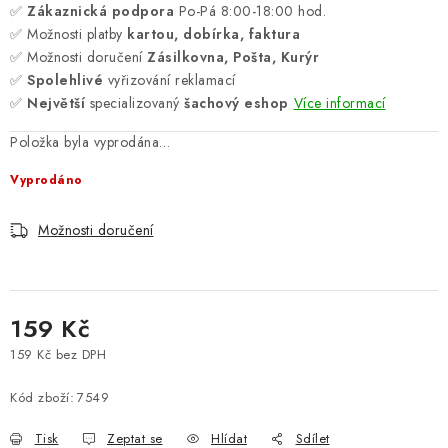
✅
Zákaznická podpora
Po-Pá 8:00-18:00 hod.
✅ Možnosti platby
kartou, dobírka, faktura
✅ Možnosti doručení
Zásilkovna, Pošta, Kurýr
✅
Spolehlivé
vyřizování reklamací
✅
Největší
specializovaný
šachový eshop
Více informací
Položka byla vyprodána…
Vyprodáno
Možnosti doručení
159 Kč
159 Kč bez DPH
Měrná cena:
Kód zboží:
7549
Tisk
Zeptat se
Hlídat
Sdílet