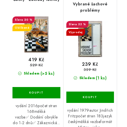
Vybrané šachové
problémy
20 %
33 %
Oblíbené
Výprodej
419 Kč
239 Kč
529 Kč
359 Kč
(>5 ks)
Skladem
(1 ks)
Skladem
vydání 2016počet stran
vydání 1979autor Jindřich
168měkká
Fritzpočet stran 183jazyk
vazba✅ Dodání obvykle
českýměkká vazbaformát
do 1-2 dnů✅ Zákaznická...