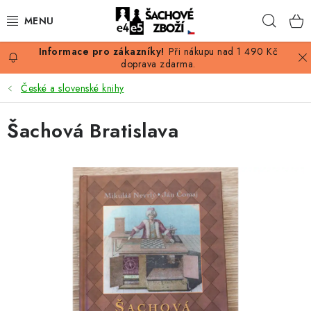
Přejít
Hleda
na
obsah
Při nákupu nad 1 490 Kč
AKCE
doprava zdarma.
České a slovenské knihy
ŠACHY
Šachová Bratislava
ŠACHOVÉ FIGURKY
ŠACHOVNICE
ŠACHOVÉ HODINY
ŠACHOVÉ KNIHY
ŠACHOVÝ ANTIKVARIÁT