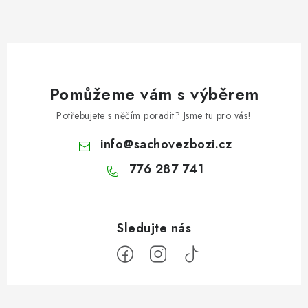
Pomůžeme vám s výběrem
Potřebujete s něčím poradit? Jsme tu pro vás!
info
@
sachovezbozi.cz
776 287 741
Z