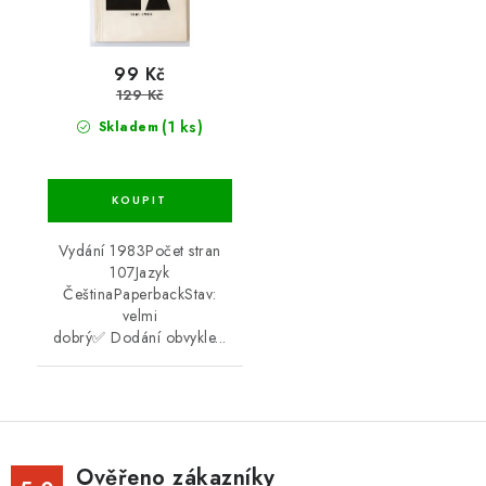
99 Kč
129 Kč
(1 ks)
Skladem
Vydání 1983Počet stran
107Jazyk
ČeštinaPaperbackStav:
velmi
dobrý✅ Dodání obvykle...
Ověřeno zákazníky