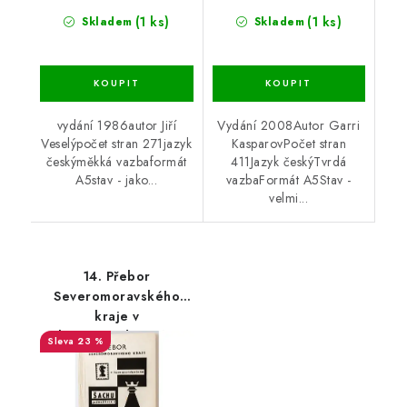
(1 ks)
(1 ks)
Skladem
Skladem
vydání 1986autor Jiří
Vydání 2008Autor Garri
Veselýpočet stran 271jazyk
KasparovPočet stran
českýměkká vazbaformát
411Jazyk českýTvrdá
A5stav - jako...
vazbaFormát A5Stav -
velmi...
14. Přebor
Severomoravského
kraje v
korespondenčním
23 %
šachu