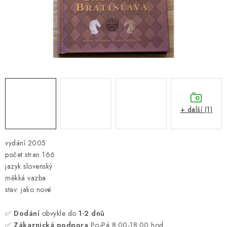
ONLINE ŠACHY
ŠACHOVÝ MERCH
DÁRKY
VÝPRODEJ
O nás
Blog
Kontakt
Obchodní podmínky
FAQ
+ další (1)
vydání 2005
počet stran 166
jazyk slovenský
měkká vazba
stav: jako nové
✅
Dodání
obvykle do
1-2 dnů
✅
Zákaznická podpora
Po-Pá 8:00-18:00 hod.