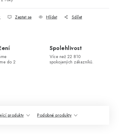
k
Zeptat se
Hlídat
Sdílet
čení
Spolehlivost
máme
Více než 22 810
áme do 2
spokojených zákazníků.
jící produkty
Podobné produkty