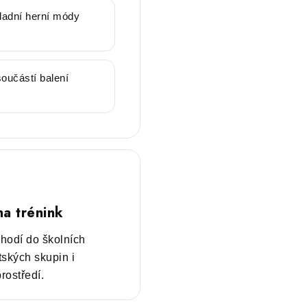
ladní herní módy
součástí balení
a trénink
hodí do školních
tských skupin i
rostředí.