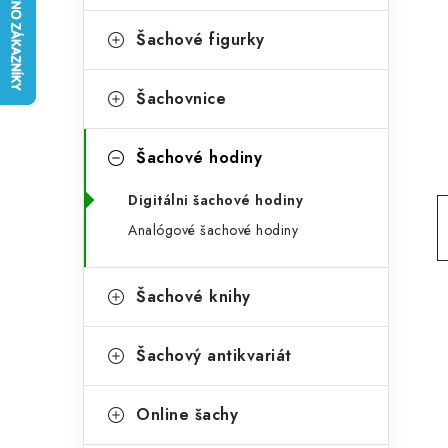
e
t
g
Šachové figurky
r
o
a
r
Šachovnice
n
i
Šachové hodiny
e
n
Digitálni šachové hodiny
í
Analógové šachové hodiny
p
a
Šachové knihy
n
e
Šachový antikvariát
l
Online šachy