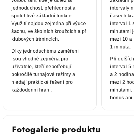
volbou tam, kde je důležitá
základní 
jednoduchost, přehlednost a
intervaly 
spolehlivé základní funkce.
časech kra
Využití najdou zejména při výuce
interval 1
šachu, ve školních kroužcích a při
minutami j
klubových trénincích.
mezi 10 a 
1 minuta.
Díky jednoduchému zaměření
jsou vhodné zejména pro
Při delšíc
uživatele, kteří nepotřebují
interval 5
pokročilé turnajové režimy a
a 2 hodina
hledají praktické řešení pro
mezi 2 ho
každodenní hraní.
minutami.
bonus ani
Fotogalerie produktu