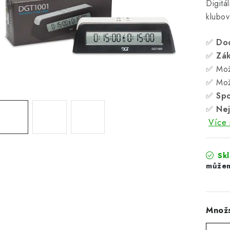
Digitá
klubov
✅
Do
✅
Zá
✅ Mož
✅ Mož
✅
Spo
✅
Nej
Více 
Sk
Množs