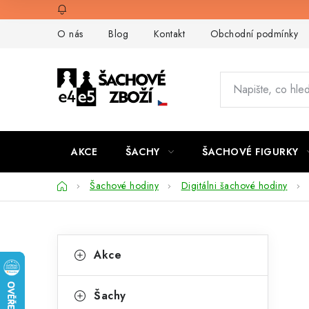
Přejít
na
O nás
Blog
Kontakt
Obchodní podmínky
obsah
AKCE
ŠACHY
ŠACHOVÉ FIGURKY
Domů
Šachové hodiny
Digitálni šachové hodiny
P
K
Přeskočit
Akce
kategorie
a
o
t
s
Šachy