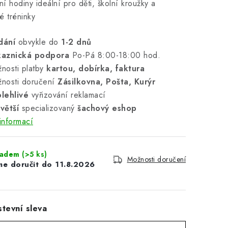
lní hodiny ideální pro děti, školní kroužky a
é tréninky
dání
obvykle do
1-2 dnů
kaznická podpora
Po-Pá 8:00-18:00 hod.
nosti platby
kartou, dobírka, faktura
nosti doručení
Zásilkovna, Pošta, Kurýr
lehlivé
vyřizování reklamací
větší
specializovaný
šachový eshop
informací
ladem
(>5 ks)
Možnosti doručení
11.8.2026
tevní sleva