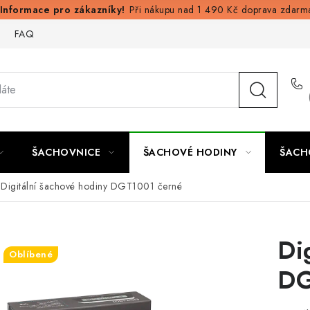
Při nákupu nad 1 490 Kč doprava zdarm
FAQ
ŠACHOVNICE
ŠACHOVÉ HODINY
ŠACH
Digitální šachové hodiny DGT1001 černé
Di
Oblíbené
DG