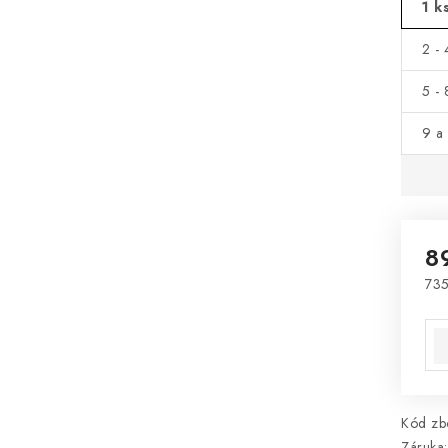
1 k
2 - 
5 - 
9 a 
8
735
Mě
Kód zbo
Záruka
: