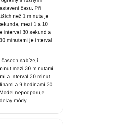
programy s různými
nastavení času. Při
tších než 1 minuta je
 sekunda, mezi 1 a 10
e interval 30 sekund a
30 minutami je interval
h časech nabízejí
 minut mezi 30 minutami
mi a interval 30 minut
dinami a 9 hodinami 30
 Model nepodporuje
 delay módy.