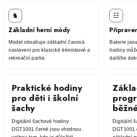
♞
☷
Základní herní módy
Připraven
Model obsahuje základní časová
Baterie jsou
nastavení pro klasické tréninkové a
hodiny může
rekreační partie.
dalšího dok
Praktické hodiny
Zákla
pro děti i školní
prog
šachy
běžné
Digitální šachové hodiny
Digitální 
DGT1001 černé jsou vhodnou
DGT1001 č