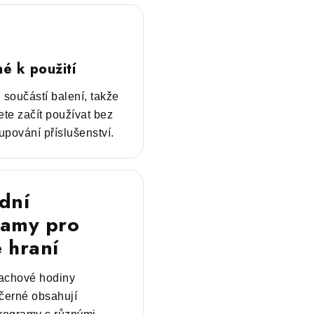
é k použití
 součástí balení, takže
te začít používat bez
upování příslušenství.
dní
ramy pro
 hraní
šachové hodiny
erné obsahují