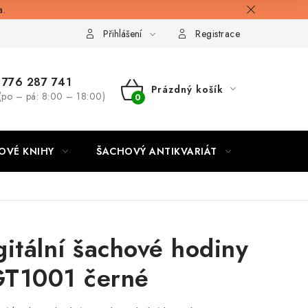
a.
Přihlášení
Registrace
776 287 741
Prázdný košík
(po – pá: 8:00 – 18:00)
NÁKUPNÍ
KOŠÍK
OVÉ KNIHY
ŠACHOVÝ ANTIKVARIÁT
ONLINE 
gitální šachové hodiny
T1001 černé