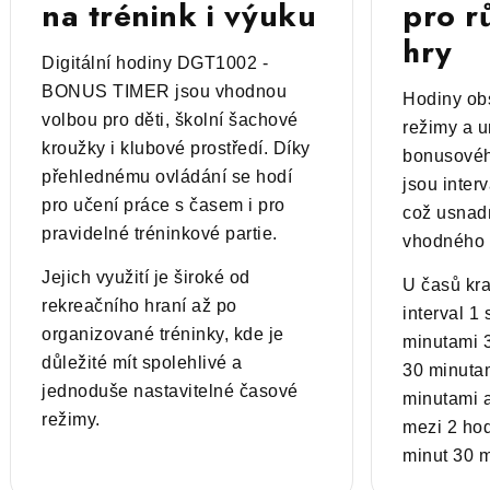
na trénink i výuku
pro r
hry
Digitální hodiny DGT1002 -
BONUS TIMER jsou vhodnou
Hodiny obs
volbou pro děti, školní šachové
režimy a u
kroužky i klubové prostředí. Díky
bonusovéh
přehlednému ovládání se hodí
jsou interv
pro učení práce s časem i pro
což usnad
pravidelné tréninkové partie.
vhodného 
Jejich využití je široké od
U časů kra
rekreačního hraní až po
interval 1
organizované tréninky, kde je
minutami 
důležité mít spolehlivé a
30 minutam
jednoduše nastavitelné časové
minutami a
režimy.
mezi 2 ho
minut 30 m