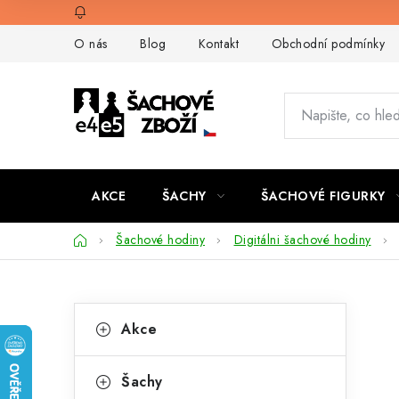
Přejít
na
O nás
Blog
Kontakt
Obchodní podmínky
obsah
AKCE
ŠACHY
ŠACHOVÉ FIGURKY
Domů
Šachové hodiny
Digitálni šachové hodiny
P
K
Přeskočit
Akce
kategorie
a
o
t
s
Šachy