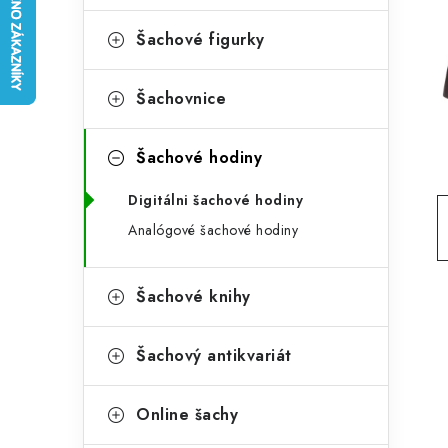
e
t
g
Šachové figurky
r
o
a
r
Šachovnice
n
i
Šachové hodiny
e
n
Digitálni šachové hodiny
í
Analógové šachové hodiny
p
a
Šachové knihy
n
e
Šachový antikvariát
l
Online šachy