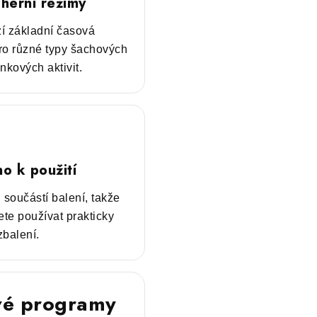
 herní režimy
í základní časová
ro různé typy šachových
inkových aktivit.
o k použití
 součástí balení, takže
te používat prakticky
zbalení.
vé programy