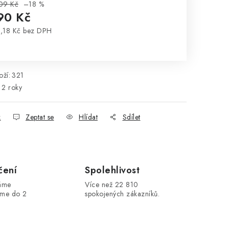
09 Kč
–18 %
90 Kč
,18 Kč bez DPH
rná cena:
ží:
321
2 roky
k
Zeptat se
Hlídat
Sdílet
čení
Spolehlivost
máme
Více než 22 810
áme do 2
spokojených zákazníků.