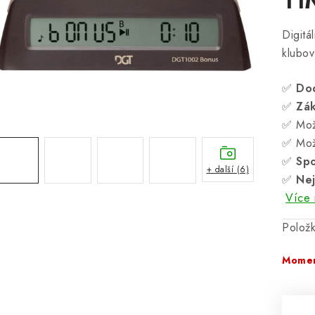
Digitá
klubov
✅
Do
✅
Zá
✅ Mož
✅ Mož
✅
Spo
+ další (6)
✅
Nej
Více 
Polož
Momen