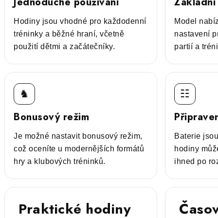
Jednoduché používání
Základní
Hodiny jsou vhodné pro každodenní
Model nabíz
tréninky a běžné hraní, včetně
nastavení p
použití dětmi a začátečníky.
partií a trén
♞
☷
Bonusový režim
Připraven
Je možné nastavit bonusový režim,
Baterie jsou
což oceníte u modernějších formátů
hodiny může
hry a klubových tréninků.
ihned po ro
Praktické hodiny
Časo