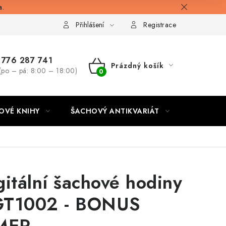
a.
Přihlášení
Registrace
776 287 741
Prázdný košík
(po – pá: 8:00 – 18:00)
NÁKUPNÍ
KOŠÍK
OVÉ KNIHY
ŠACHOVÝ ANTIKVARIÁT
ONLINE 
gitální šachové hodiny
T1002 - BONUS
MER