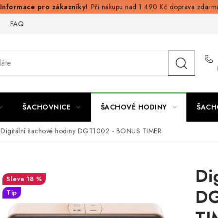
Při nákupu nad 1 490 Kč doprava zdarm
FAQ
ŠACHOVNICE
ŠACHOVÉ HODINY
ŠACH
Digitální šachové hodiny DGT1002 - BONUS TIMER
Di
18 %
DG
Tip
TI