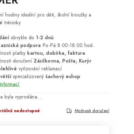
lní hodiny ideální pro děti, školní kroužky a
é tréninky
dání
obvykle do
1-2 dnů
kaznická podpora
Po-Pá 8:00-18:00 hod.
nosti platby
kartou, dobírka, faktura
nosti doručení
Zásilkovna, Pošta, Kurýr
lehlivé
vyřizování reklamací
větší
specializovaný
šachový eshop
informací
ka byla vyprodána…
tálně nedostupné
Možnosti doručení