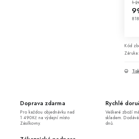
1 2
9
818
Mě
Kód zbo
Záruka
:
Tis
Doprava zdarma
Rychlé doru
Pro každou objednávku nad
Veškeré zboží 
1 490Kč na výdejní místo
skladem. Dodáv
Zásilkovny.
dnů.