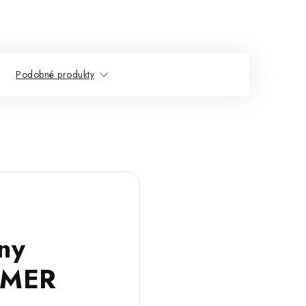
Podobné produkty
iny
IMER