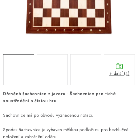
ONLINE ŠACHY
ŠACHOVÝ MERCH
DÁRKY
VÝPRODEJ
O nás
Blog
Kontakt
Obchodní podmínky
FAQ
+ další (4)
Dřevěná šachovnice z javoru - Šachovnice pro tiché
soustředění a čistou hru.
Šachovnice má po obvodu vyznačenou notaci.
Spodek šachovnice je vybaven měkkou podložkou pro bezhlučné
položení a zabránění oděru.