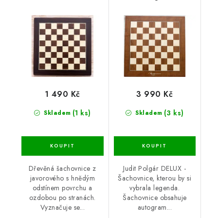
1 490 Kč
3 990 Kč
(1 ks)
(3 ks)
Skladem
Skladem
Dřevěná šachovnice z
Judit Polgár DELUX -
javorového s hnědým
Šachovnice, kterou by si
odstínem povrchu a
vybrala legenda.
ozdobou po stranách.
Šachovnice obsahuje
Vyznačuje se...
autogram...