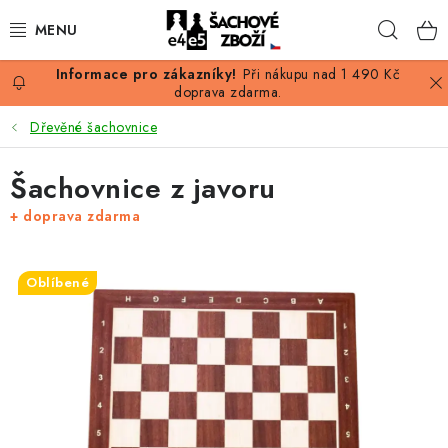
Přejít
Hleda
na
obsah
Při nákupu nad 1 490 Kč
AKCE
doprava zdarma.
Dřevěné šachovnice
ŠACHY
Šachovnice z javoru
ŠACHOVÉ FIGURKY
+ doprava zdarma
ŠACHOVNICE
Oblíbené
ŠACHOVÉ HODINY
ŠACHOVÉ KNIHY
ŠACHOVÝ ANTIKVARIÁT