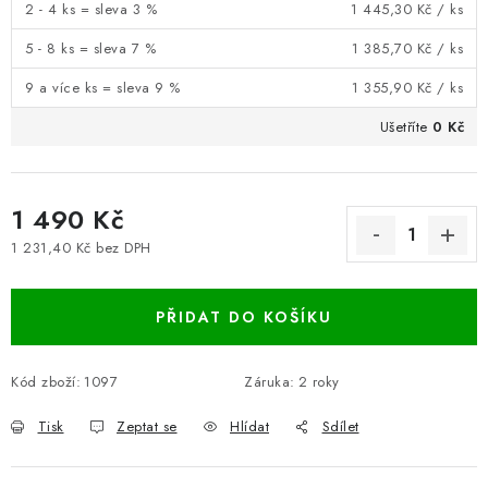
2 - 4 ks = sleva 3 %
1 445,30 Kč
/ ks
5 - 8 ks = sleva 7 %
1 385,70 Kč
/ ks
9 a více ks = sleva 9 %
1 355,90 Kč
/ ks
Ušetříte
0 Kč
1 490 Kč
1 231,40 Kč bez DPH
Měrná cena:
PŘIDAT DO KOŠÍKU
Kód zboží:
1097
Záruka
:
2 roky
Tisk
Zeptat se
Hlídat
Sdílet