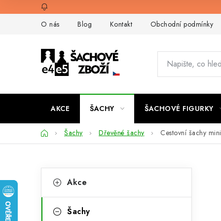
Přejít
na
O nás
Blog
Kontakt
Obchodní podmínky
obsah
AKCE
ŠACHY
ŠACHOVÉ FIGURKY
Domů
Šachy
Dřevěné šachy
Cestovní šachy min
P
K
Přeskočit
Akce
kategorie
a
o
t
s
Šachy