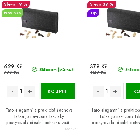
19 %
39 %
Novinka
Tip
629 Kč
379 Kč
(>5 ks)
Skladem
Sklade
779 Kč
629 Kč
Tato elegantní a praktická šachová
Tato elegantní a praktic
taška je navržena tak, aby
taška je navržena ta
poskytovala ideální ochranu vaší...
poskytovala ideální ochra
Kód:
7521