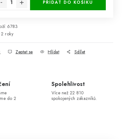
PŘIDAT DO KOŠÍKU
ží:
6783
2 roky
k
Zeptat se
Hlídat
Sdílet
čení
Spolehlivost
máme
Více než 22 810
áme do 2
spokojených zákazníků.