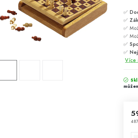
✅
Do
✅
Zá
✅ Mož
✅ Mož
✅
Spo
✅
Nej
Více 
Sk
5
487
Mě