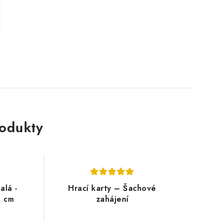
rodukty
alá -
Hrací karty – Šachové
8 cm
zahájení