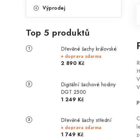
Výprodej
Top 5 produktů
Dřevěné šachy královské
+ doprava zdarma
R
2 890 Kč
H
V
Digitální šachové hodiny
V
DGT 2500
1 249 Kč
P
C
Dřevěné šachy střední
l
+ doprava zdarma
1 749 Kč
z