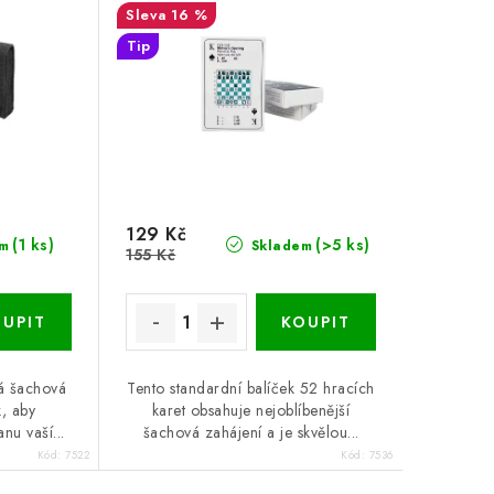
16 %
Tip
129 Kč
(1 ks)
(>5 ks)
m
Skladem
155 Kč
ká šachová
Tento standardní balíček 52 hracích
k, aby
karet obsahuje nejoblíbenější
nu vaší...
šachová zahájení a je skvělou...
Kód:
7522
Kód:
7536