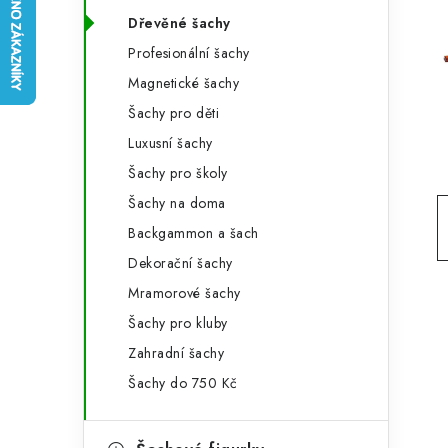
e
t
Dřevěné šachy
g
r
Profesionální šachy
o
Magnetické šachy
a
r
Šachy pro děti
n
i
Luxusní šachy
e
n
Šachy pro školy
í
Šachy na doma
Backgammon a šach
p
Dekorační šachy
a
Mramorové šachy
n
Šachy pro kluby
e
Zahradní šachy
Šachy do 750 Kč
l