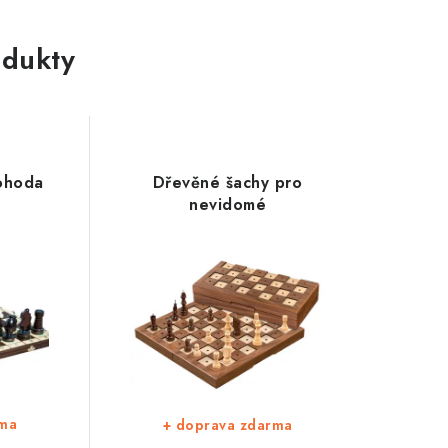
dukty
ohoda
Dřevěné šachy pro
nevidomé
rma
+ doprava zdarma