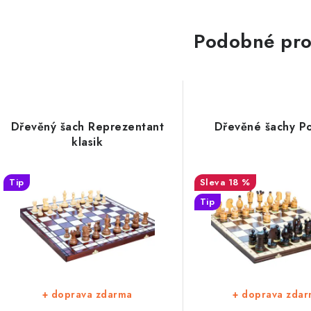
Podobné pro
Dřevěný šach Reprezentant
Dřevěné šachy P
klasik
Tip
18 %
Tip
+ doprava zdarma
+ doprava zda