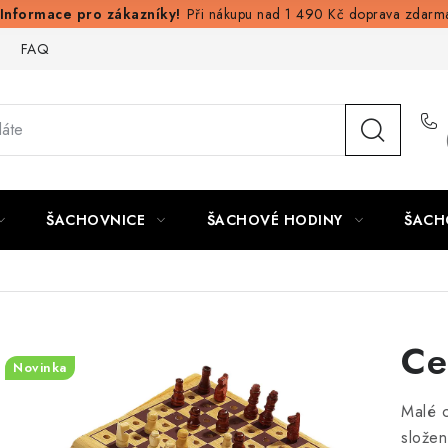
Při nákupu nad 1 490 Kč doprava zdarm
FAQ
ŠACHOVNICE
ŠACHOVÉ HODINY
ŠACH
i
Ce
Novinka
Malé c
složen