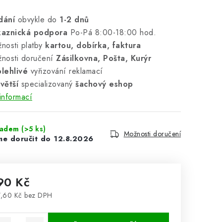
dání
obvykle do
1-2 dnů
kaznická podpora
Po-Pá 8:00-18:00 hod.
nosti platby
kartou, dobírka, faktura
nosti doručení
Zásilkovna, Pošta, Kurýr
lehlivé
vyřizování reklamací
větší
specializovaný
šachový eshop
informací
ladem
(>5 ks)
Možnosti doručení
12.8.2026
90 Kč
,60 Kč bez DPH
rná cena: