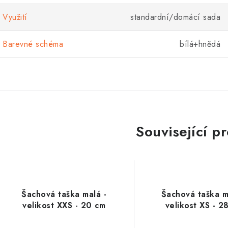
Využití
standardní/domácí sada
Barevné schéma
bílá+hnědá
Související p
Šachová taška malá -
Šachová taška m
velikost XXS - 20 cm
velikost XS - 2