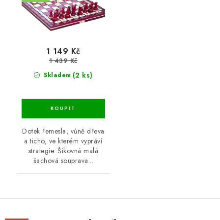
1 149 Kč
1 439 Kč
(2 ks)
Skladem
Dotek řemesla, vůně dřeva
a ticho, ve kterém vypráví
strategie. Šikovná malá
šachová souprava...