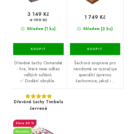
3 149 Kč
1 749 Kč
4 190 Kč
(1 ks)
(2 ks)
Skladem
Skladem
Dřevěné šachy Osmanské
Šachová souprava pro
- hra, která nese odkaz
nevidomé se vyznačuje
velkých sultánů.
speciální úpravou
✅ Dodání obvykle...
šachovnice, jakož i...
Dřevěné šachy Timbela
červené
20 %
Novinka