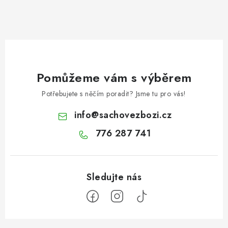
Pomůžeme vám s výběrem
Potřebujete s něčím poradit? Jsme tu pro vás!
info
@
sachovezbozi.cz
776 287 741
Z