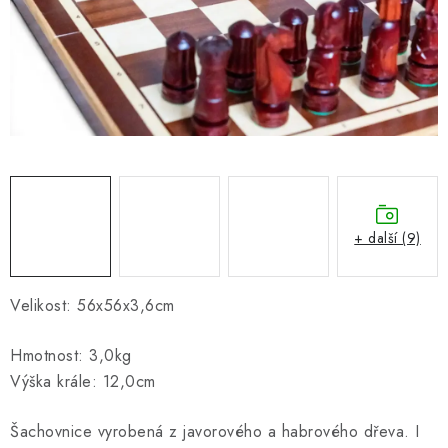
ONLINE ŠACHY
ŠACHOVÝ MERCH
DÁRKY
VÝPRODEJ
O nás
Blog
Kontakt
Obchodní podmínky
FAQ
+ další (9)
Velikost: 56x56x3,6cm
Hmotnost: 3,0kg
Výška krále: 12,0cm
Šachovnice vyrobená z javorového a habrového dřeva. I