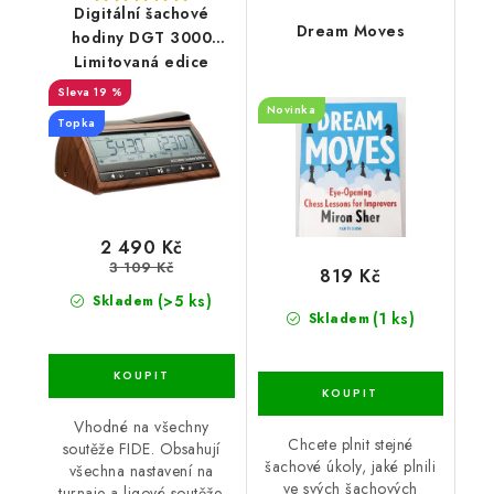
Digitální šachové
Dream Moves
hodiny DGT 3000
Limitovaná edice
19 %
Novinka
Topka
2 490 Kč
3 109 Kč
819 Kč
(>5 ks)
Skladem
(1 ks)
Skladem
Vhodné na všechny
Chcete plnit stejné
soutěže FIDE. Obsahují
šachové úkoly, jaké plnili
všechna nastavení na
ve svých šachových
turnaje a ligové soutěže.