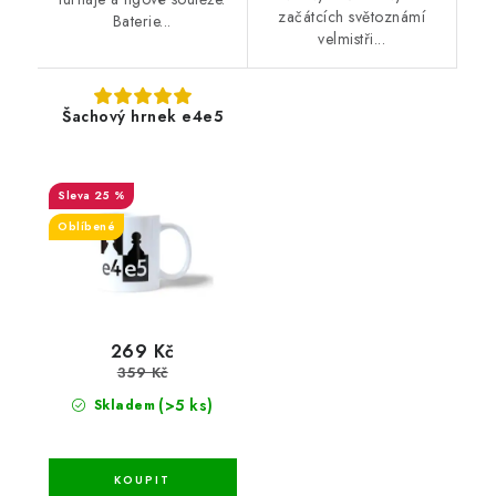
začátcích světoznámí
Baterie...
velmistři...
Šachový hrnek e4e5
25 %
Oblíbené
269 Kč
359 Kč
(>5 ks)
Skladem