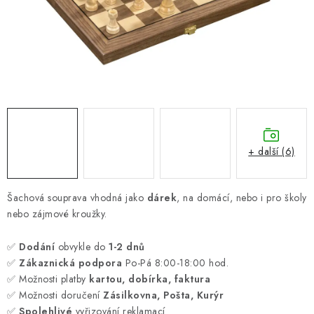
ONLINE ŠACHY
ŠACHOVÝ MERCH
DÁRKY
VÝPRODEJ
O nás
Blog
Kontakt
Obchodní podmínky
FAQ
+ další (6)
Šachová souprava vhodná jako
dárek
, na domácí, nebo i pro školy
nebo zájmové kroužky.
✅
Dodání
obvykle do
1-2 dnů
✅
Zákaznická podpora
Po-Pá 8:00-18:00 hod.
✅ Možnosti platby
kartou, dobírka, faktura
✅ Možnosti doručení
Zásilkovna, Pošta, Kurýr
✅
Spolehlivé
vyřizování reklamací