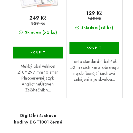
129 Kč
249 Kč
155 Kč
329 Kč
(>5 ks)
Skladem
(>5 ks)
Skladem
Tento standardní balíček
Měkký obalVelikost
52 hracích karet obsahuje
210*297 mm40 stran
nejoblíbenější šachová
PlnobarevnéJazyk:
zahájení a je skvělou...
AngličtinaÚroveň:
Začátečník v...
Digitální šachové
hodiny DGT1001 černé