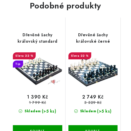
Podobné produkty
Dřevěné šachy
Dřevěné šachy
královský standard
královské černé
22 %
22 %
Tip
1 390 Kč
2 749 Kč
1 799 Kč
3 529 Kč
(>5 ks)
(>5 ks)
Skladem
Skladem