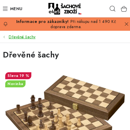
Přejít
Hleda
na
obsah
Při nákupu nad 1 490 Kč
AKCE
doprava zdarma.
Dřevěné šachy
ŠACHY
Dřevěné šachy
ŠACHOVÉ FIGURKY
ŠACHOVNICE
19 %
Novinka
ŠACHOVÉ HODINY
ŠACHOVÉ KNIHY
ŠACHOVÝ ANTIKVARIÁT