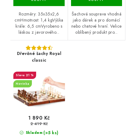
Rozměry: 35x35x2,6
Šachová souprava vhodná
cmHmotnost: 1,4 kgVýška
jako dárek a pro domácí
krále: 6,5 cmVyrobeno s
nebo chatové hraní. Velice
láskou z javorového...
oblíbený produkt pro...
Dřevěné šachy Royal
classic
21 %
Novinka
1 890 Kč
2 419 Kč
(>5 ks)
Skladem