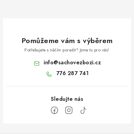
Pomůžeme vám s výběrem
Potřebujete s něčím poradit? Jsme tu pro vás!
info
@
sachovezbozi.cz
776 287 741
Z