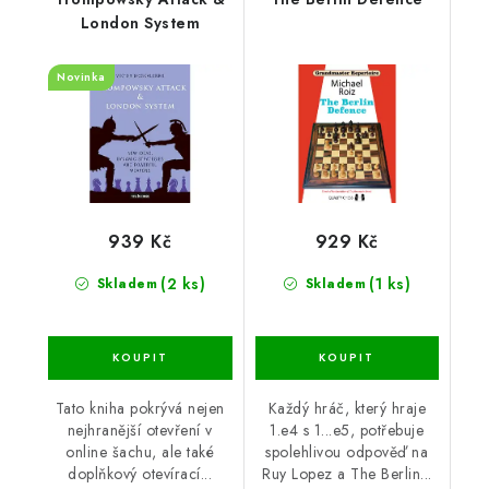
London System
Novinka
939 Kč
929 Kč
(2 ks)
(1 ks)
Skladem
Skladem
Tato kniha pokrývá nejen
Každý hráč, který hraje
nejhranější otevření v
1.e4 s 1...e5, potřebuje
online šachu, ale také
spolehlivou odpověď na
doplňkový otevírací...
Ruy Lopez a The Berlin...