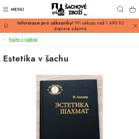
Přejít
Hleda
na
obsah
Při nákupu nad 1 490 Kč
AKCE
doprava zdarma.
Knihy v ruštině
ŠACHY
Estetika v šachu
ŠACHOVÉ FIGURKY
ŠACHOVNICE
ŠACHOVÉ HODINY
ŠACHOVÉ KNIHY
ŠACHOVÝ ANTIKVARIÁT