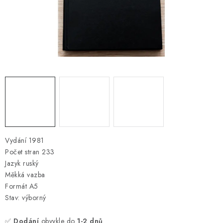
ONLINE ŠACHY
ŠACHOVÝ MERCH
DÁRKY
VÝPRODEJ
O nás
Blog
Kontakt
Obchodní podmínky
FAQ
Vydání 1981
Počet stran 233
Jazyk ruský
Měkká vazba
Formát A5
Stav: výborný
✅
Dodání
obvykle do
1-2 dnů