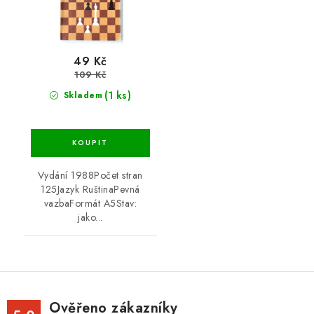
49 Kč
109 Kč
(1 ks)
Skladem
Vydání 1988Počet stran
125Jazyk RuštinaPevná
vazbaFormát A5Stav:
jako...
Ověřeno zákazníky