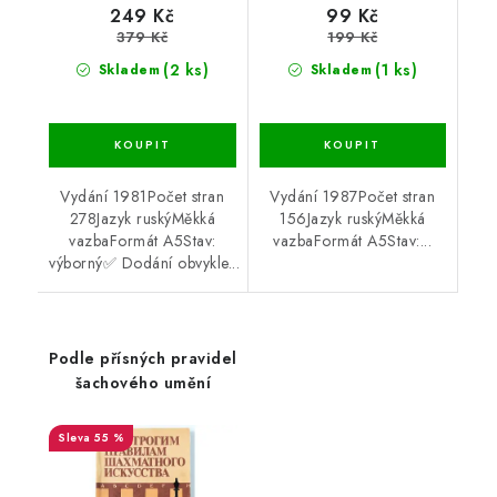
249 Kč
99 Kč
379 Kč
199 Kč
(2 ks)
(1 ks)
Skladem
Skladem
Vydání 1981Počet stran
Vydání 1987Počet stran
278Jazyk ruskýMěkká
156Jazyk ruskýMěkká
vazbaFormát A5Stav:
vazbaFormát A5Stav:...
výborný✅ Dodání obvykle...
Podle přísných pravidel
šachového umění
55 %