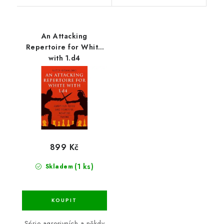
An Attacking
Repertoire for White
with 1.d4
899 Kč
(1 ks)
Skladem
Série agresivních a někdy