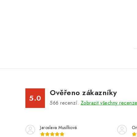
Ověřeno zákazníky
5.0
566
recenzí.
Zobrazit všechny recenz
Jaroslava Musílková
On