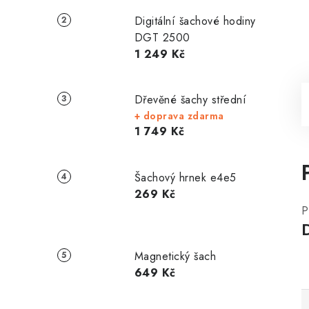
Digitální šachové hodiny
DGT 2500
1 249 Kč
Dřevěné šachy střední
+ doprava zdarma
1 749 Kč
Šachový hrnek e4e5
269 Kč
P
Magnetický šach
649 Kč