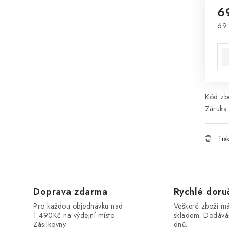
6
69
Mě
Kód zbo
Záruka
:
Tis
Doprava zdarma
Rychlé doru
Pro každou objednávku nad
Veškeré zboží 
1 490Kč na výdejní místo
skladem. Dodáv
Zásilkovny.
dnů.