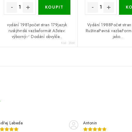
vydání 1981počet stran 179jazyk
Vydání 1988Počet stran
ruskýtvrdá vazbaformát A5stav:
RuštinaPevná vazbaForm
výborný✅ Dodání obvykle...
jako...
Kód:
3560
e
dřej Lebeda
Antonin