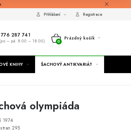
a.
Přihlášení
Registrace
776 287 741
Prázdný košík
(po – pá: 8:00 – 18:00)
NÁKUPNÍ
KOŠÍK
OVÉ KNIHY
ŠACHOVÝ ANTIKVARIÁT
ONLINE 
chová olympiáda
í 1974
stran 295