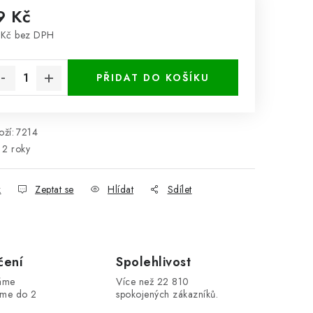
9 Kč
 Kč bez DPH
rná cena:
PŘIDAT DO KOŠÍKU
ží:
7214
2 roky
k
Zeptat se
Hlídat
Sdílet
čení
Spolehlivost
máme
Více než 22 810
áme do 2
spokojených zákazníků.