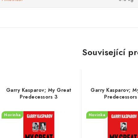
Související p
Garry Kasparov; My Great
Garry Kasparov; M
Predecessors 3
Predecessors
Novinka
Novinka