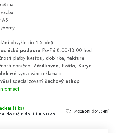
Ruština
 vazba
t A5
výborný
dání
obvykle do
1-2 dnů
kaznická podpora
Po-Pá 8:00-18:00 hod.
nosti platby
kartou, dobírka, faktura
nosti doručení
Zásilkovna, Pošta, Kurýr
lehlivé
vyřizování reklamací
větší
specializovaný
šachový eshop
informací
ladem
(1 ks)
Možnosti doručení
11.8.2026