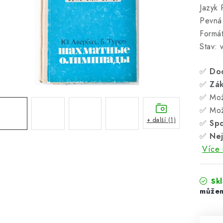
Jazyk 
Pevná
Formá
Stav: 
✅
Do
✅
Zá
✅ Mož
✅ Mož
+ další (1)
✅
Spo
✅
Nej
Více 
Sk