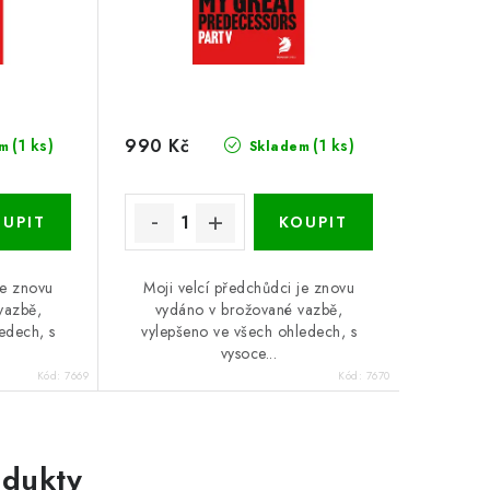
990 Kč
(1 ks)
(1 ks)
m
Skladem
je znovu
Moji velcí předchůdci je znovu
vazbě,
vydáno v brožované vazbě,
edech, s
vylepšeno ve všech ohledech, s
vysoce...
Kód:
7669
Kód:
7670
dukty