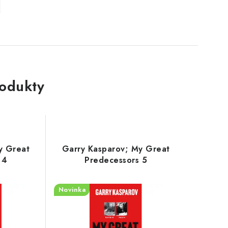
rodukty
y Great
Garry Kasparov; My Great
 4
Predecessors 5
Novinka