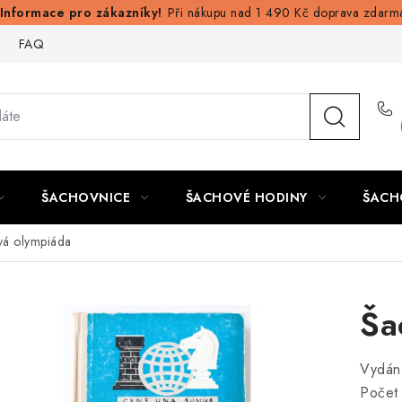
Při nákupu nad 1 490 Kč doprava zdarm
FAQ
ŠACHOVNICE
ŠACHOVÉ HODINY
ŠACH
vá olympiáda
Ša
Vydán
Počet 