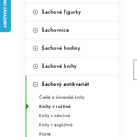
e
t
g
Šachové figurky
r
o
a
r
Šachovnice
n
i
Šachové hodiny
e
n
í
Šachové knihy
p
Šachový antikvariát
a
n
České a slovenské knihy
Knihy v ruštině
e
Knihy v němčině
l
Knihy v angličtině
Různé