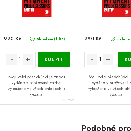
990 Kč
990 Kč
(1 ks)
Skladem
Sklade
Moji velcí předchůdci je znovu
Moji velcí předchůdci 
vydáno v brožované vazbě,
vydáno v brožované 
vylepšeno ve všech ohledech, s
vylepšeno ve všech ohl
vysoce...
vysoce...
Kód:
7668
Podobné pro