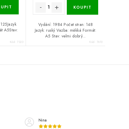
 125Jazyk
Vydání: 1984 Počet stran: 148
át A5Stav:
Jazyk: ruský Vazba: měkká Formát:
A5 Stav: velmi dobrý...
Kód:
7323
Kód:
7610
Nina