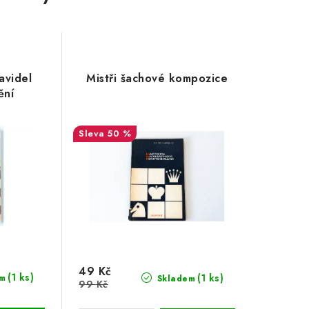
avidel
Mistři šachové kompozice
ění
50 %
49 Kč
(1 ks)
(1 ks)
m
Skladem
99 Kč