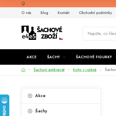
Přejít
na
O nás
Blog
Kontakt
Obchodní podmínky
obsah
AKCE
ŠACHY
ŠACHOVÉ FIGURKY
Domů
Šachový antikvariát
Knihy v ruštině
Šacho
P
K
Přeskočit
Akce
kategorie
a
o
t
s
Šachy