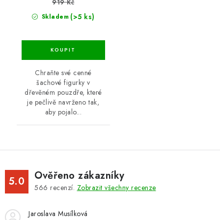
919 Kč
(>5 ks)
Skladem
Chraňte své cenné
šachové figurky v
dřevěném pouzdře, které
je pečlivě navrženo tak,
aby pojalo...
Ověřeno zákazníky
5.0
566
recenzí.
Zobrazit všechny recenze
Jaroslava Musílková