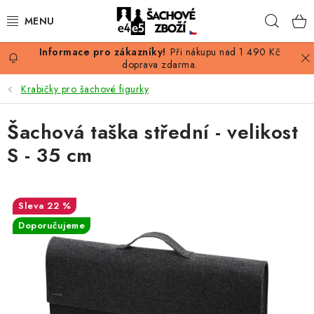
Přejít
Hleda
na
obsah
Při nákupu nad 1 490 Kč
AKCE
doprava zdarma.
Krabičky pro šachové figurky
ŠACHY
Šachová taška střední - velikost
ŠACHOVÉ FIGURKY
S - 35 cm
ŠACHOVNICE
ŠACHOVÉ HODINY
22 %
Doporučujeme
ŠACHOVÉ KNIHY
ŠACHOVÝ ANTIKVARIÁT