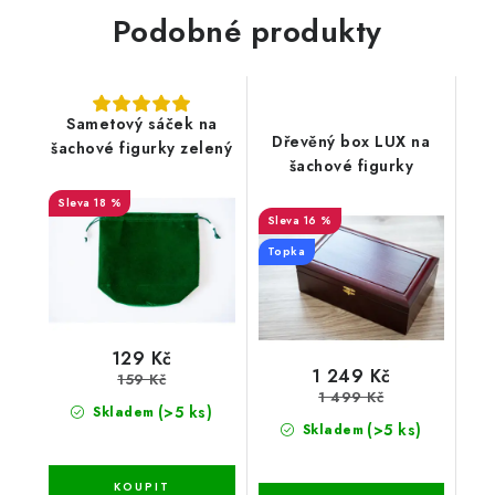
Podobné produkty
Sametový sáček na
Dřevěný box LUX na
šachové figurky zelený
šachové figurky
18 %
16 %
Topka
129 Kč
1 249 Kč
159 Kč
1 499 Kč
(>5 ks)
Skladem
(>5 ks)
Skladem