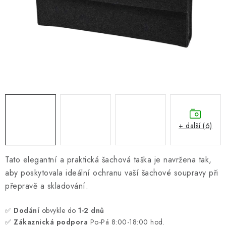
ONLINE ŠACHY
ŠACHOVÝ MERCH
DÁRKY
VÝPRODEJ
O nás
Blog
Kontakt
Obchodní podmínky
FAQ
+ další (6)
Tato elegantní a praktická šachová taška je navržena tak,
aby poskytovala ideální ochranu vaší šachové soupravy při
přepravě a skladování.
✅
Dodání
obvykle do
1-2 dnů
✅
Zákaznická podpora
Po-Pá 8:00-18:00 hod.