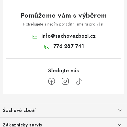
Pomůžeme vám s výběrem
Potřebujete s něčím poradit? Jsme tu pro vás!
info
@
sachovezbozi.cz
776 287 741
Z
á
Šachové zboží
p
a
Hodnocení obchodu
Zákaznícky servis