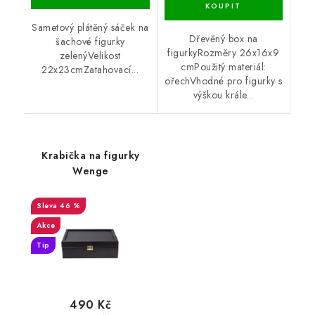
Sametový plátěný sáček na
Dřevěný box na
šachové figurky
figurkyRozměry 26x16x9
zelenýVelikost
cmPoužitý materiál:
22x23cmZatahovací...
ořechVhodné pro figurky s
výškou krále...
Krabička na figurky
Wenge
46 %
Akce
Tip
490 Kč