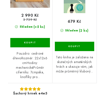
2 990 Kč
3 739 Kč
679 Kč
(>5 ks)
Skladem
(2 ks)
Skladem
Pouzdro: cedrové
Tato kniha je založena na
dřevoRozměr: 22x12x6
skutečných amatérských
cmHodiny:
hrách a ukazuje vám, jak
mechanickéPrůměr
může průměrný klubový...
ciferníku: 7cmpáka,
knoflíky pro...
Šachový hrnek e4e5