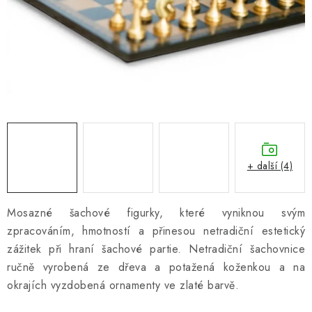
ONLINE ŠACHY
ŠACHOVÝ MERCH
DÁRKY
VÝPRODEJ
O nás
Blog
Kontakt
Obchodní podmínky
FAQ
+ další (4)
Mosazné šachové figurky, které vyniknou svým
zpracováním, hmotností a přinesou netradiční estetický
zážitek při hraní šachové partie. Netradiční šachovnice
ručně vyrobená ze dřeva a potažená koženkou a na
okrajích vyzdobená ornamenty ve zlaté barvě.