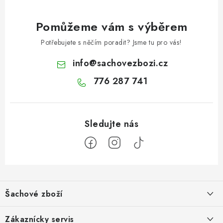
Pomůžeme vám s výběrem
Potřebujete s něčím poradit? Jsme tu pro vás!
info
@
sachovezbozi.cz
776 287 741
Z
á
Šachové zboží
p
a
Hodnocení obchodu
Zákaznícky servis