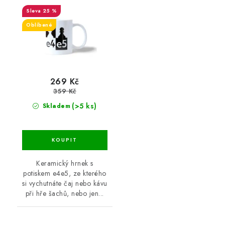
25 %
Oblíbené
269 Kč
359 Kč
(>5 ks)
Skladem
Keramický hrnek s
potiskem e4e5, ze kterého
si vychutnáte čaj nebo kávu
při hře šachů, nebo jen...