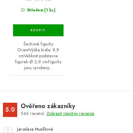
(1 ks)
Skladem
Šachové figurky
OrientVýška krále: 9,9
cmVelikost podstavce
figurek Ø 2,9 cmFigurky
jsou vyrobeny...
Ověřeno zákazníky
5.0
566
recenzí.
Zobrazit všechny recenze
Jaroslava Musílková