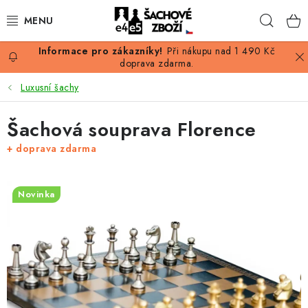
Přejít
Hleda
na
obsah
Při nákupu nad 1 490 Kč
AKCE
doprava zdarma.
Luxusní šachy
ŠACHY
Šachová souprava Florence
ŠACHOVÉ FIGURKY
+ doprava zdarma
ŠACHOVNICE
Novinka
ŠACHOVÉ HODINY
ŠACHOVÉ KNIHY
ŠACHOVÝ ANTIKVARIÁT