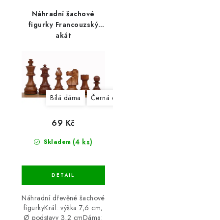
Náhradní šachové
figurky Francouzský
akát
Bílá dáma
Černá dáma
69 Kč
(4 ks)
Skladem
Náhradní dřevěné šachové
figurkyKrál: výška 7,6 cm;
Ø podstavy 3,2 cmDáma: