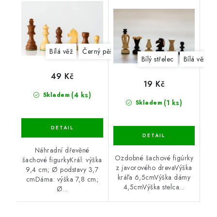
Bílá věž
Černý pěšec
Bílý střelec
Bílá věž
49 Kč
19 Kč
(4 ks)
Skladem
(1 ks)
Skladem
Náhradní dřevěné
Ozdobné šachové figúrky
šachové figurkyKrál: výška
z javorového drevaVýška
9,4 cm; Ø podstavy 3,7
kráľa 6,5cmVýška dámy
cmDáma: výška 7,8 cm;
4,5cmVýška stelca...
Ø...