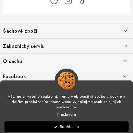
Z
á
Šachové zboží
p
a
Hodnocení obchodu
Zákaznícky servis
t
í
O nás
Výhody nákupu u nás
O šachu
Kontakt
Výměna zboží
Šachové videá
Facebook
Šachový blog
Postup pro reklamace
Šachové časopisy
Vážíme si Vašeho soukromí. Tento web používá soubory cookie a
Spolupráce
dalším procházením tohoto webu vyjadřujete souhlas s jejich
Odstoupení od smlouvy
Šachový tréning
používáním.
Nastavení
Obchodní podmínky
Moje objednávka
Šachové kluby v ČR
Copyright 2026
Šachové zboží
. Všechna práva vyhrazena.
Souhlasím
Vytvořil Shoptet
GDPR
Partneři Šachového zboží