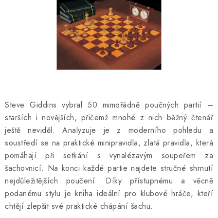
ONLINE ŠACHY
ŠACHOVÝ MERCH
DÁRKY
VÝPRODEJ
Steve Giddins vybral 50 mimořádně poučných partií –
O nás
Blog
Kontakt
Obchodní podmínky
FAQ
starších i novějších, přičemž mnohé z nich běžný čtenář
ještě neviděl. Analyzuje je z moderního pohledu a
soustředí se na praktické minipravidla, zlatá pravidla, která
pomáhají při setkání s vynalézavým soupeřem za
šachovnicí. Na konci každé partie najdete stručné shrnutí
nejdůležitějších poučení. Díky přístupnému a věcně
podanému stylu je kniha ideální pro klubové hráče, kteří
chtějí zlepšit své praktické chápání šachu.