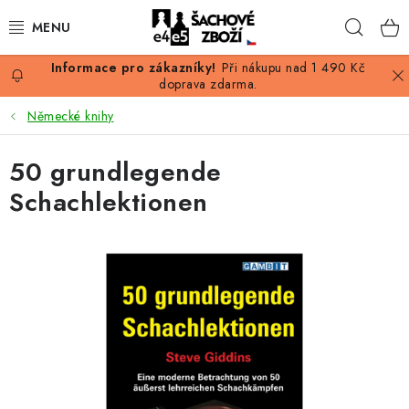
Přejít
Hleda
na
obsah
Při nákupu nad 1 490 Kč
AKCE
doprava zdarma.
Německé knihy
ŠACHY
50 grundlegende
ŠACHOVÉ FIGURKY
Schachlektionen
ŠACHOVNICE
ŠACHOVÉ HODINY
ŠACHOVÉ KNIHY
ŠACHOVÝ ANTIKVARIÁT