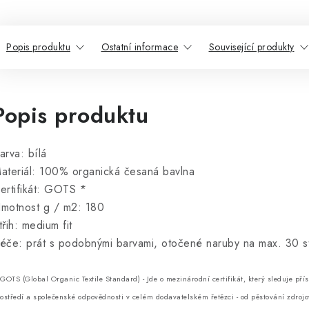
Popis produktu
Ostatní informace
Související produkty
Popis produktu
arva: bílá
ateriál: 100% organická česaná bavlna
ertifikát: GOTS *
motnost g / m2: 180
třih: medium fit
éče: prát s podobnými barvami, otočené naruby na max. 30 stu
GOTS (Global Organic Textile Standard) - Jde o mezinárodní certifikát, který sleduje přísn
ostředí a společenské odpovědnosti v celém dodavatelském řetězci - od pěstování zdrojov