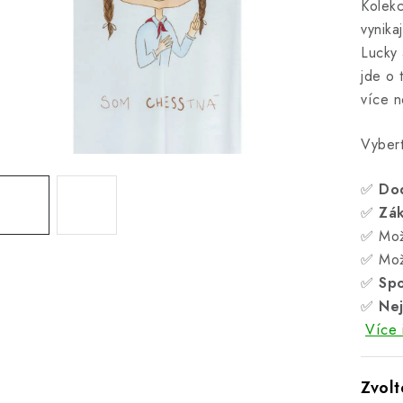
Kolekc
vynika
Lucky 
jde o 
více n
Vybert
✅
Do
✅
Zá
✅ Mož
✅ Mož
✅
Spo
✅
Nej
Více 