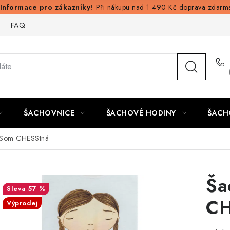
Při nákupu nad 1 490 Kč doprava zdarm
FAQ
ŠACHOVNICE
ŠACHOVÉ HODINY
ŠACH
o Som CHESStná
Ša
57 %
CH
Výprodej