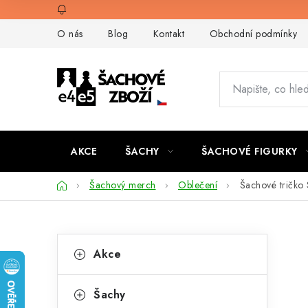
Přejít
na
O nás
Blog
Kontakt
Obchodní podmínky
obsah
AKCE
ŠACHY
ŠACHOVÉ FIGURKY
Domů
Šachový merch
Oblečení
Šachové tričk
P
K
Přeskočit
Akce
kategorie
a
o
t
s
Šachy