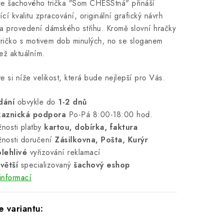
e šachového trička "Som CHESStná" přináší
jící kvalitu zpracování, originální grafický návrh
a provedení dámského střihu. Kromě slovní hračky
tričko s motivem dob minulých, no se sloganem
ež aktuálním.
e si níže velikost, která bude nejlepší pro Vás.
dání
obvykle do
1-2 dnů
kaznická podpora
Po-Pá 8:00-18:00 hod.
nosti platby
kartou, dobírka, faktura
nosti doručení
Zásilkovna, Pošta, Kurýr
lehlivé
vyřizování reklamací
větší
specializovaný
šachový eshop
informací