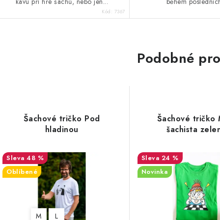
kávu při hře šachů, nebo jen...
během posledních
Kód:
7367
Podobné pro
Šachové tričko Pod
Šachové tričko 
hladinou
šachista zele
48 %
24 %
Oblíbené
Novinka
M
L