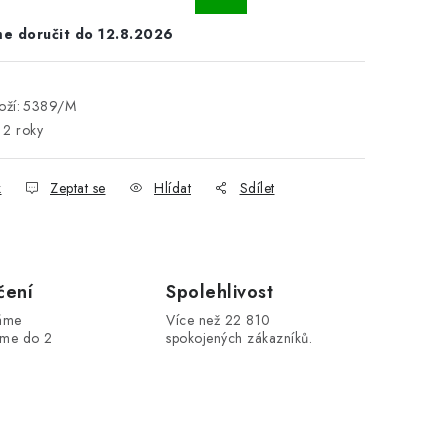
12.8.2026
ží:
5389/M
2 roky
k
Zeptat se
Hlídat
Sdílet
čení
Spolehlivost
máme
Více než 22 810
áme do 2
spokojených zákazníků.