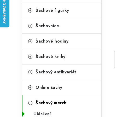
e
t
g
Šachové figurky
r
o
a
r
Šachovnice
n
i
Šachové hodiny
e
n
í
Šachové knihy
p
Šachový antikvariát
a
n
Online šachy
e
l
Šachový merch
Oblečení