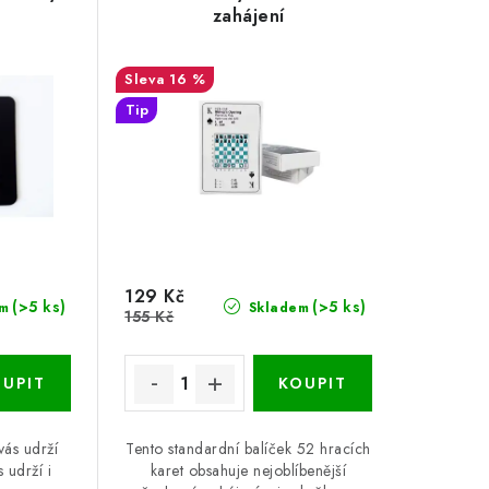
zahájení
16 %
Tip
129 Kč
(>5 ks)
(>5 ks)
m
Skladem
155 Kč
vás udrží
Tento standardní balíček 52 hracích
s udrží i
karet obsahuje nejoblíbenější