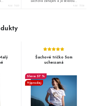
...
šachová zahájení a je skvělou...
Kód:
7620
Kód:
7536
dukty
Malý
Šachové tričko Som
né
uchessaná
57 %
Výprodej