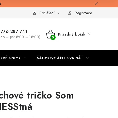
a.
Přihlášení
Registrace
776 287 741
Prázdný košík
(po – pá: 8:00 – 18:00)
NÁKUPNÍ
KOŠÍK
OVÉ KNIHY
ŠACHOVÝ ANTIKVARIÁT
ONLINE 
chové tričko Som
ESStná