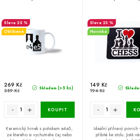
25 %
23 %
Oblíbené
Novinka
269 Kč
149 Kč
(>5 ks)
Skladem
Sklade
359 Kč
194 Kč
Keramický hrnek s potiskem e4e5,
Ideální přilnavý povrch 
ze kterého si vychutnáte čaj nebo
přibité ke stolu. Jistě vá