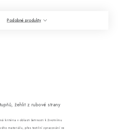
Podobné produkty
pňů, žehlit z rubové strany
á kritéria v oblasti šetrnosti k životnímu
ého materiálu, přes textilní zpracování ve