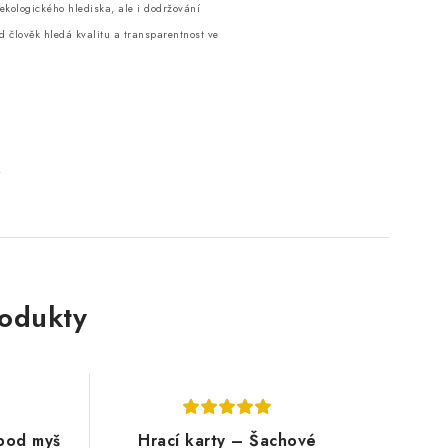
z ekologického hlediska, ale i dodržování
d člověk hledá kvalitu a transparentnost ve
rodukty
pod myš
Hrací karty – Šachové