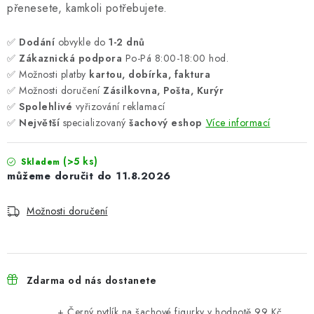
přenesete, kamkoli potřebujete.
✅
Dodání
obvykle do
1-2 dnů
✅
Zákaznická podpora
Po-Pá 8:00-18:00 hod.
✅ Možnosti platby
kartou, dobírka, faktura
✅ Možnosti doručení
Zásilkovna, Pošta, Kurýr
✅
Spolehlivé
vyřizování reklamací
✅
Největší
specializovaný
šachový eshop
Více informací
(>5 ks)
Skladem
11.8.2026
Možnosti doručení
Zdarma od nás dostanete
+ Černý pytlík na šachové figurky
v hodnotě 99 Kč