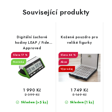
Související produkty
Digitální šachové
Kožené pouzdro pro
hodiny LEAP / Fide
veliké figurky
Approved
17 %
66 %
Novinka
Akce
Výprodej
1 990 Kč
1 749 Kč
2 399 Kč
5 149 Kč
(>5 ks)
(1 ks)
Skladem
Skladem