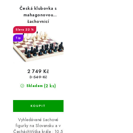
Česká klubovka s
mahagonovou
šachovnicí
22 %
Tip
2 749 Kč
3 549 Kč
(2 ks)
Skladem
Vyhledávané šachové
figurky na Slovensku a v
ČecháchVýška krále : 10,5