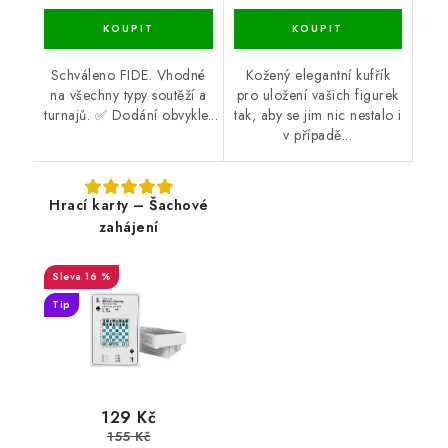
Schváleno FIDE. Vhodné
Kožený elegantní kufřík
na všechny typy soutěží a
pro uložení vašich figurek
turnajů. ✅ Dodání obvykle...
tak, aby se jim nic nestalo i
v případě...
Hrací karty – Šachové
zahájení
16 %
Tip
129 Kč
155 Kč