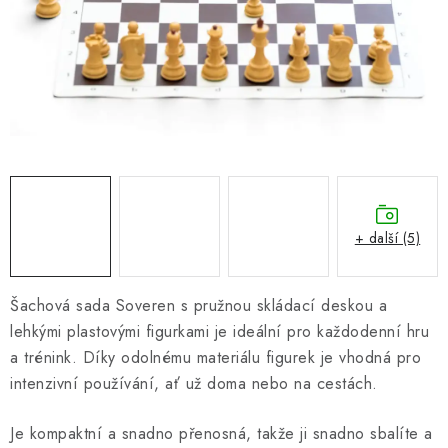
ONLINE ŠACHY
ŠACHOVÝ MERCH
DÁRKY
VÝPRODEJ
O nás
Blog
Kontakt
Obchodní podmínky
FAQ
+ další (5)
Šachová sada Soveren s pružnou skládací deskou a
lehkými plastovými figurkami je ideální pro každodenní hru
a trénink. Díky odolnému materiálu figurek je vhodná pro
intenzivní používání, ať už doma nebo na cestách.
Je kompaktní a snadno přenosná, takže ji snadno sbalíte a