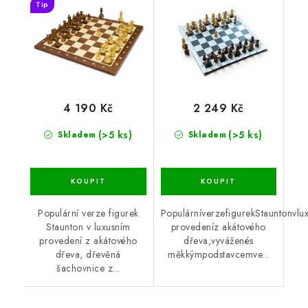
Tip
4 190 Kč
2 249 Kč
(>5 ks)
(>5 ks)
Skladem
Skladem
Populární verze figurek
PopulárníverzefigurekStauntonvlu
Staunton v luxusním
provedeníz akátového
provedení z akátového
dřeva,vyváženés
dřeva, dřevěná
měkkýmpodstavcemve...
šachovnice z...