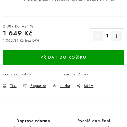
2 089 Kč
–21 %
1 649 Kč
1 362,81 Kč bez DPH
Měrná cena:
PŘIDAT DO KOŠÍKU
Kód zboží:
7438
Záruka
:
2 roky
Tisk
Zeptat se
Hlídat
Sdílet
Doprava zdarma
Rychlé doručení