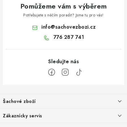
Pomůžeme vám s výběrem
Potřebujete s něčím poradit? Jsme tu pro vás!
info
@
sachovezbozi.cz
776 287 741
Z
á
Šachové zboží
p
a
Hodnocení obchodu
Zákaznícky servis
t
O nás
Výhody nákupu u nás