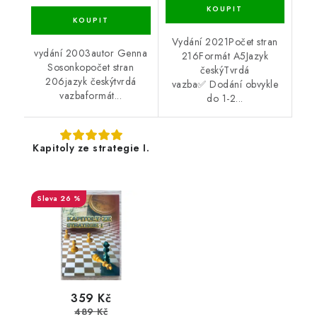
Vydání 2021Počet stran
vydání 2003autor Genna
216Formát A5Jazyk
Sosonkopočet stran
českýTvrdá
206jazyk českýtvrdá
vazba✅ Dodání obvykle
vazbaformát...
do 1-2...
Kapitoly ze strategie I.
26 %
359 Kč
489 Kč