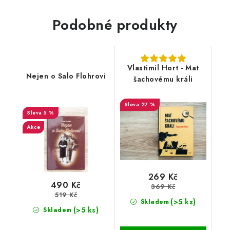
Podobné produkty
Vlastimil Hort - Mat
Nejen o Salo Flohrovi
šachovému králi
27 %
5 %
Akce
269 Kč
490 Kč
369 Kč
519 Kč
(>5 ks)
Skladem
(>5 ks)
Skladem