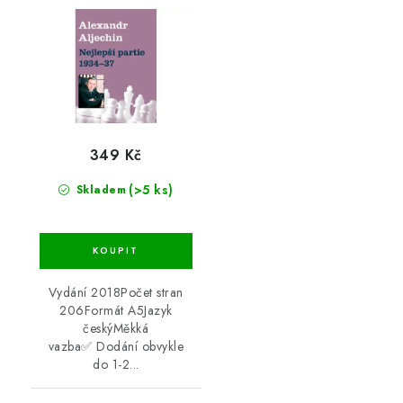
349 Kč
(>5 ks)
Skladem
Vydání 2018Počet stran
206Formát A5Jazyk
českýMěkká
vazba✅ Dodání obvykle
do 1-2...