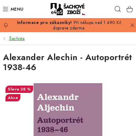
Přejít
Hleda
na
obsah
Při nákupu nad 1 490 Kč
AKCE
doprava zdarma.
Šachista
ŠACHY
Alexander Alechin - Autoportrét
ŠACHOVÉ FIGURKY
1938-46
ŠACHOVNICE
ŠACHOVÉ HODINY
28 %
Akce
ŠACHOVÉ KNIHY
ŠACHOVÝ ANTIKVARIÁT