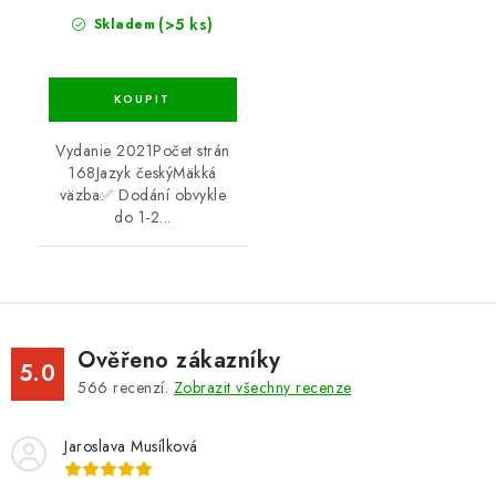
(>5 ks)
Skladem
Vydanie 2021Počet strán
168Jazyk českýMäkká
väzba✅ Dodání obvykle
do 1-2...
Ověřeno zákazníky
5.0
566
recenzí.
Zobrazit všechny recenze
Jaroslava Musílková