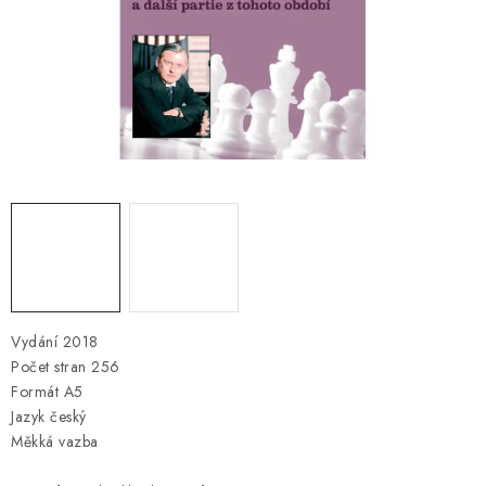
ONLINE ŠACHY
ŠACHOVÝ MERCH
DÁRKY
VÝPRODEJ
O nás
Blog
Kontakt
Obchodní podmínky
FAQ
Vydání 2018
Počet stran 256
Formát A5
Jazyk český
Měkká vazba