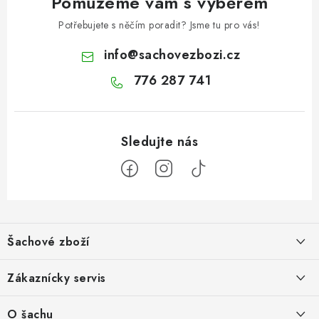
Pomůžeme vám s výběrem
Potřebujete s něčím poradit? Jsme tu pro vás!
info
@
sachovezbozi.cz
776 287 741
Z
á
Šachové zboží
p
a
Hodnocení obchodu
Zákaznícky servis
t
í
O nás
Výhody nákupu u nás
O šachu