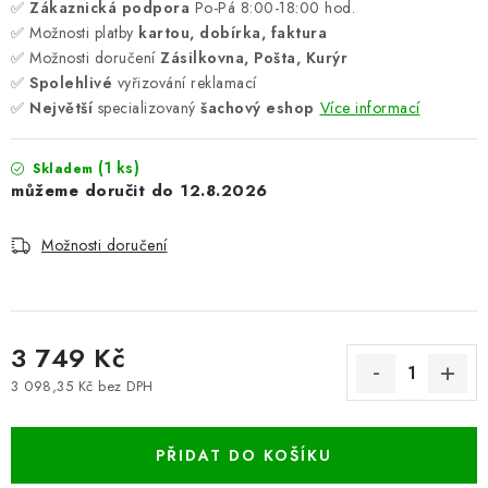
✅
Zákaznická podpora
Po-Pá 8:00-18:00 hod.
✅ Možnosti platby
kartou, dobírka, faktura
✅ Možnosti doručení
Zásilkovna, Pošta, Kurýr
✅
Spolehlivé
vyřizování reklamací
✅
Největší
specializovaný
šachový eshop
Více informací
(1 ks)
Skladem
12.8.2026
Možnosti doručení
3 749 Kč
3 098,35 Kč bez DPH
Měrná cena:
PŘIDAT DO KOŠÍKU