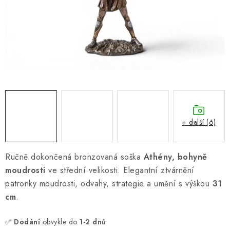
ONLINE ŠACHY
ŠACHOVÝ MERCH
DÁRKY
VÝPRODEJ
O nás
Blog
Kontakt
Obchodní podmínky
FAQ
+ další (6)
Ručně dokončená bronzovaná soška
Athény, bohyně
moudrosti
ve střední velikosti. Elegantní ztvárnění
patronky moudrosti, odvahy, strategie a umění s výškou
31
cm
.
✅
Dodání
obvykle do
1-2 dnů