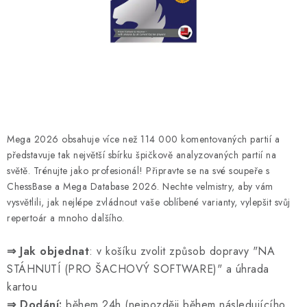
ONLINE ŠACHY
ŠACHOVÝ MERCH
DÁRKY
VÝPRODEJ
Mega 2026 obsahuje více než 114 000 komentovaných partií a
O nás
Blog
Kontakt
Obchodní podmínky
FAQ
představuje tak největší sbírku špičkově analyzovaných partií na
světě. Trénujte jako profesionál! Připravte se na své soupeře s
ChessBase a Mega Database 2026. Nechte velmistry, aby vám
vysvětlili, jak nejlépe zvládnout vaše oblíbené varianty, vylepšit svůj
repertoár a mnoho dalšího.
⇒ Jak objednat
: v košíku zvolit způsob dopravy "NA
STÁHNUTÍ (PRO ŠACHOVÝ SOFTWARE)" a úhrada
kartou
⇒ Dodání:
během 24h (nejpozději během následujícího