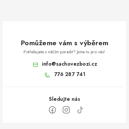
Pomůžeme vám s výběrem
Potřebujete s něčím poradit? Jsme tu pro vás!
info
@
sachovezbozi.cz
776 287 741
Z