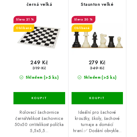
černá velká
Staunton velké
21 %
20 %
Oblíbené
Oblíbené
249 Kč
279 Kč
319 Kč
349 Kč
(>5 ks)
(>5 ks)
Skladem
Skladem
Rolovací šachovnice
Ideální pro šachové
černáVelikost šachovnice
kroužky, školy, šachové
50x50 cmVelikost políčka
turnaje a domácí
5,5x5,5...
hraní.✅ Dodání obvykle...