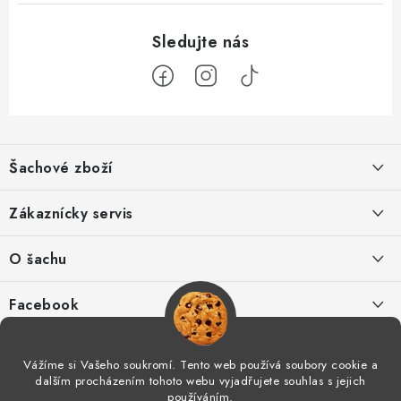
Z
á
Šachové zboží
p
a
Hodnocení obchodu
Zákaznícky servis
t
í
O nás
Výhody nákupu u nás
O šachu
Kontakt
Výměna zboží
Šachové videá
Facebook
Šachový blog
Postup pro reklamace
Šachové časopisy
Vážíme si Vašeho soukromí. Tento web používá soubory cookie a
Spolupráce
dalším procházením tohoto webu vyjadřujete souhlas s jejich
Odstoupení od smlouvy
Šachový tréning
používáním.