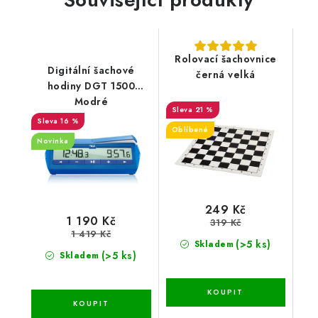
Rolovací šachovnice
Digitální šachové
černá velká
hodiny DGT 1500
Modré
21 %
16 %
Oblíbené
Novinka
249 Kč
1 190 Kč
319 Kč
1 419 Kč
(>5 ks)
Skladem
(>5 ks)
Skladem