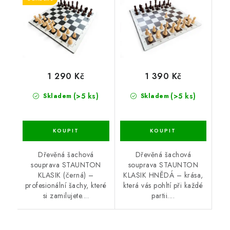
1 290 Kč
1 390 Kč
(>5 ks)
(>5 ks)
Skladem
Skladem
Dřevěná šachová
Dřevěná šachová
souprava STAUNTON
souprava STAUNTON
KLASIK (černá) –
KLASIK HNĚDÁ – krása,
profesionální šachy, které
která vás pohltí při každé
si zamilujete....
partii....