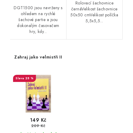
Rolovací šachovnice
DGT1500 jsou navrženy s
černáVelikost šachovnice
ohledem na rychlé
50x50 cmVelikost políčka
šachové partie a jsou
5,5x5,5...
dokonalým časovačem
hry, kdy...
Zahraj jako velmistři II
28 %
149 Kč
209 Kč