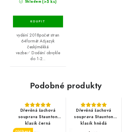
(>5 ks)
Skladem
vydání 2018počet stran
64formát A6jazyk
českýměkká
vazba✅ Dodání obvykle
do 1-2...
Podobné produkty
Dřevěná šachová
Dřevěná šachová
souprava Staunton
souprava Staunton
klasik černá
klasik hnědá
Oblíbené