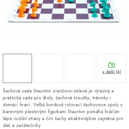
ONLINE ŠACHY
ŠACHOVÝ MERCH
DÁRKY
VÝPRODEJ
O nás
Blog
Kontakt
Obchodní podmínky
FAQ
+ další (4)
Šachová sada Staunton oranžovo-zelená je výrazná a
praktická sada pro školy, šachové kroužky, tréninky i
domácí hraní. Velká bordová rolovací šachovnice spolu s
barevnými plastovými figurkami Staunton pomáhá hráčům
lépe rozlišit strany a činí šachy atraktivnějšími zejména pro
děti a začátečníky.