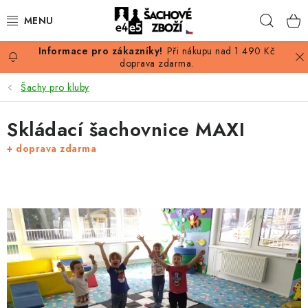
Přejít
Hleda
na
obsah
Při nákupu nad 1 490 Kč
AKCE
doprava zdarma.
Šachy pro kluby
ŠACHY
Skládací šachovnice MAXI
ŠACHOVÉ FIGURKY
+ doprava zdarma
ŠACHOVNICE
ŠACHOVÉ HODINY
ŠACHOVÉ KNIHY
ŠACHOVÝ ANTIKVARIÁT