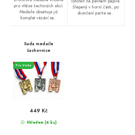
vytištěn na pevném papíře.
pro vítěze šachových akcí.
Slepený v horní části, po
Medaile obsahuje již
skončení partie se...
komplet vázání se...
Sada medaile
šachovnice
Pro kluby
449 Kč
(4 ks)
Skladem