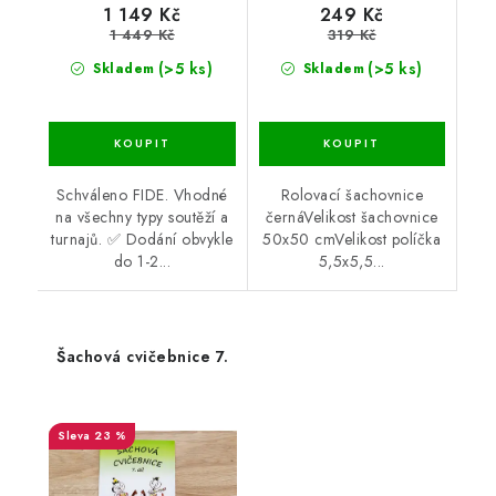
1 149 Kč
249 Kč
1 449 Kč
319 Kč
(>5 ks)
(>5 ks)
Skladem
Skladem
Schváleno FIDE. Vhodné
Rolovací šachovnice
na všechny typy soutěží a
černáVelikost šachovnice
turnajů. ✅ Dodání obvykle
50x50 cmVelikost políčka
do 1-2...
5,5x5,5...
Šachová cvičebnice 7.
23 %