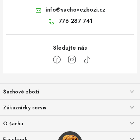
info
@
sachovezbozi.cz
776 287 741
Z
á
Šachové zboží
p
a
Hodnocení obchodu
Zákaznícky servis
t
í
O nás
Výhody nákupu u nás
O šachu
Kontakt
Výměna zboží
Šachové videá
Facebook