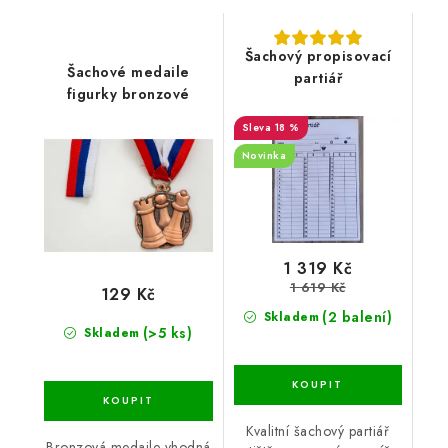
Šachový propisovací
Šachové medaile
partiář
figurky bronzové
18 %
Novinka
1 319 Kč
1 619 Kč
129 Kč
(2 balení)
Skladem
(>5 ks)
Skladem
Kvalitní šachový partiář
Bronzová medaile vhodná