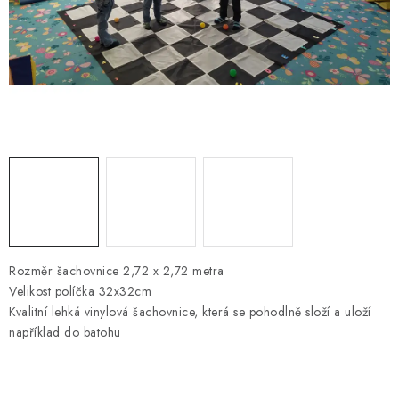
ONLINE ŠACHY
ŠACHOVÝ MERCH
DÁRKY
VÝPRODEJ
O nás
Blog
Kontakt
Obchodní podmínky
FAQ
Rozměr šachovnice 2,72 x 2,72 metra
Velikost políčka 32x32cm
Kvalitní lehká vinylová šachovnice, která se pohodlně složí a uloží
například do batohu