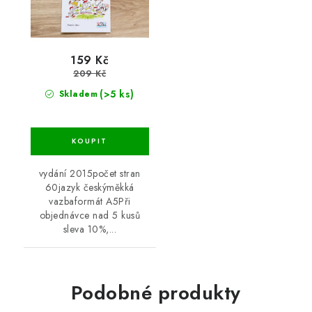
159 Kč
209 Kč
(>5 ks)
Skladem
vydání 2015počet stran
60jazyk českýměkká
vazbaformát A5Při
objednávce nad 5 kusů
sleva 10%,...
Podobné produkty