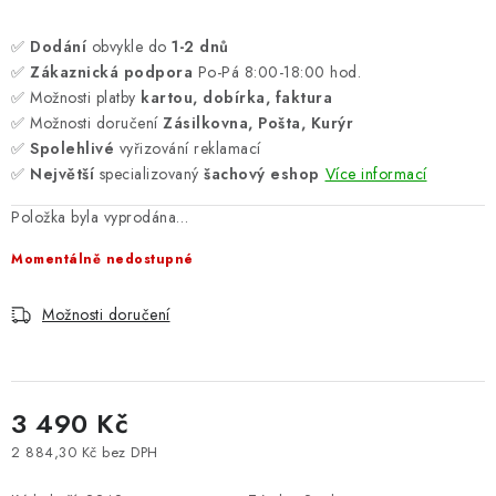
✅
Dodání
obvykle do
1-2 dnů
✅
Zákaznická podpora
Po-Pá 8:00-18:00 hod.
✅ Možnosti platby
kartou, dobírka, faktura
✅ Možnosti doručení
Zásilkovna, Pošta, Kurýr
✅
Spolehlivé
vyřizování reklamací
✅
Největší
specializovaný
šachový eshop
Více informací
Položka byla vyprodána…
Momentálně nedostupné
Možnosti doručení
3 490 Kč
2 884,30 Kč bez DPH
Měrná cena: