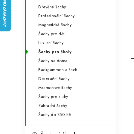
e
t
Dřevěné šachy
g
r
Profesionální šachy
o
Magnetické šachy
a
r
Šachy pro děti
n
i
Luxusní šachy
e
n
Šachy pro školy
í
Šachy na doma
Backgammon a šach
p
Dekorační šachy
a
Mramorové šachy
n
Šachy pro kluby
e
Zahradní šachy
Šachy do 750 Kč
l