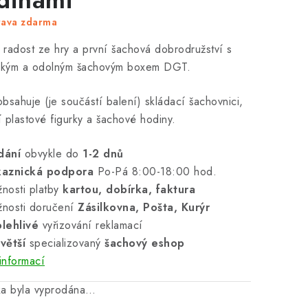
rava zdarma
e radost ze hry a první šachová dobrodružství s
ickým a odolným šachovým boxem DGT.
bsahuje (je součástí balení) skládací šachovnici,
ní plastové figurky a šachové hodiny.
dání
obvykle do
1-2 dnů
kaznická podpora
Po-Pá 8:00-18:00 hod.
nosti platby
kartou, dobírka, faktura
nosti doručení
Zásilkovna, Pošta, Kurýr
lehlivé
vyřizování reklamací
větší
specializovaný
šachový eshop
informací
ka byla vyprodána…