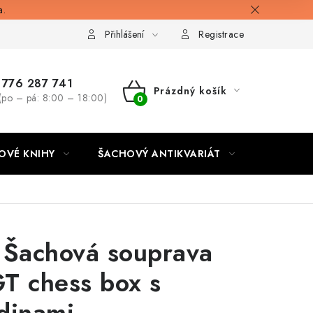
a.
Přihlášení
Registrace
776 287 741
Prázdný košík
(po – pá: 8:00 – 18:00)
NÁKUPNÍ
KOŠÍK
OVÉ KNIHY
ŠACHOVÝ ANTIKVARIÁT
ONLINE 
 Šachová souprava
T chess box s
dinami