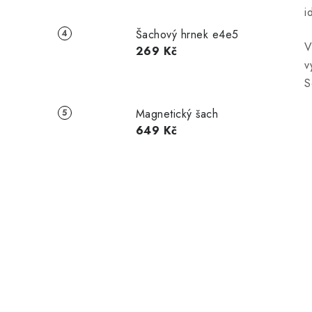
i
Šachový hrnek e4e5
V
269 Kč
v
S
Magnetický šach
649 Kč