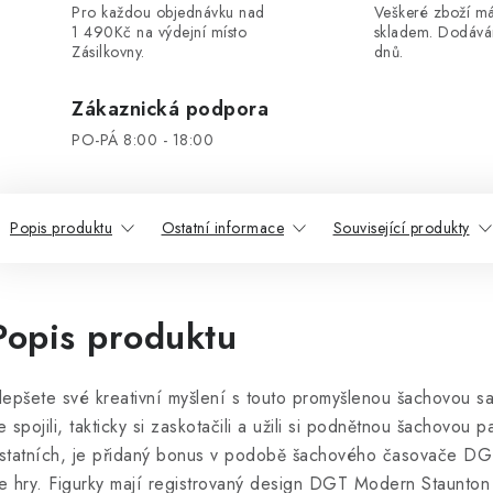
Pro každou objednávku nad
Veškeré zboží 
1 490Kč na výdejní místo
skladem. Dodáv
Zásilkovny.
dnů.
Zákaznická podpora
PO-PÁ 8:00 - 18:00
Popis produktu
Ostatní informace
Související produkty
Popis produktu
lepšete své kreativní myšlení s touto promyšlenou šachovou s
e spojili, takticky si zaskotačili a užili si podnětnou šachovou p
statních, je přidaný bonus v podobě šachového časovače DG
e hry. Figurky mají registrovaný design DGT Modern Staunton a