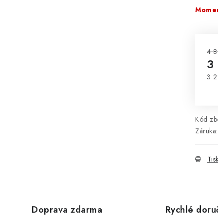
Momen
4 8
3
3 2
Mě
Kód zbo
Záruka
:
Tis
Doprava zdarma
Rychlé doru