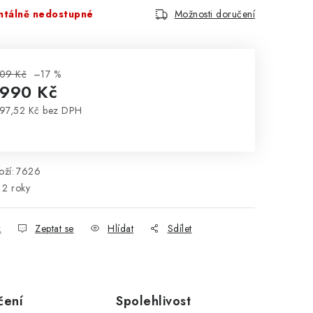
tálně nedostupné
Možnosti doručení
09 Kč
–17 %
 990 Kč
97,52 Kč bez DPH
rná cena:
ží:
7626
2 roky
k
Zeptat se
Hlídat
Sdílet
čení
Spolehlivost