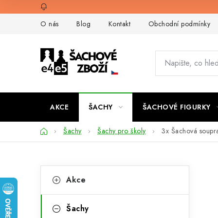
Přejít
na
O nás
Blog
Kontakt
Obchodní podmínky
obsah
AKCE
ŠACHY
ŠACHOVÉ FIGURKY
Domů
Šachy
Šachy pro školy
3x Šachová soupr
P
K
Přeskočit
Akce
kategorie
a
o
t
s
Šachy