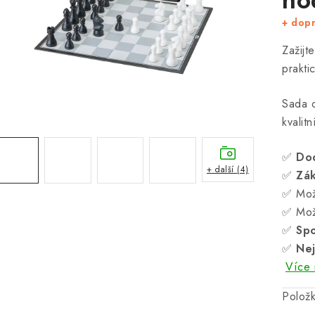
+ dop
Zažijt
prakt
Sada o
kvalit
✅
Do
+ další (4)
✅
Zá
✅ Mož
✅ Mož
✅
Spo
✅
Nej
Více 
Polož