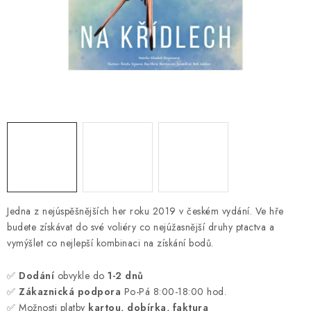
ONLINE ŠACHY
ŠACHOVÝ MERCH
DÁRKY
VÝPRODEJ
O nás
Blog
Kontakt
Obchodní podmínky
FAQ
Jedna z nejúspěšnějších her roku 2019 v českém vydání. Ve hře
budete získávat do své voliéry co nejúžasnější druhy ptactva a
vymýšlet co nejlepší kombinaci na získání bodů.
✅
Dodání
obvykle do
1-2 dnů
✅
Zákaznická podpora
Po-Pá 8:00-18:00 hod.
✅ Možnosti platby
kartou, dobírka, faktura