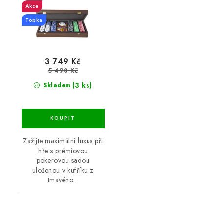
Akce
Topka
3 749 Kč
5 490 Kč
(3 ks)
Skladem
Zažijte maximální luxus při
hře s prémiovou
pokerovou sadou
uloženou v kufříku z
tmavého...