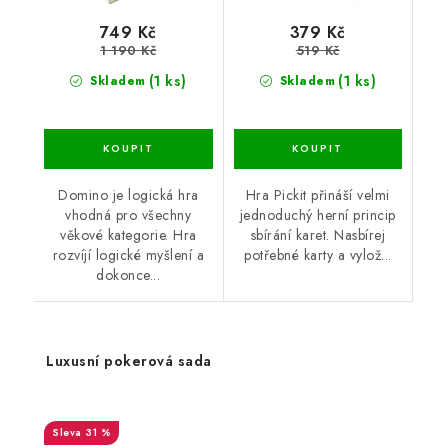
749 Kč
379 Kč
1 190 Kč
519 Kč
(1 ks)
(1 ks)
Skladem
Skladem
Domino je logická hra
Hra Pickit přináší velmi
vhodná pro všechny
jednoduchý herní princip
věkové kategorie. Hra
sbírání karet. Nasbírej
rozvíjí logické myšlení a
potřebné karty a vylož...
dokonce...
Luxusní pokerová sada
31 %