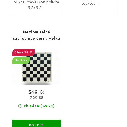
50x50 cmVelikost políčka
5,5x5,5...
5,5x5,5...
Nezlomitelná
šachovnice černá velká
24 %
Novinka
549 Kč
729 Kč
(>5 ks)
Skladem