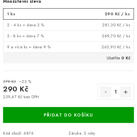
Množstevní sleva
1 ks
290 Kč
/ ks
2 - 4 ks = sleva 3 %
281,30 Kč
/ ks
5 - 8 ks = sleva 7 %
269,70 Kč
/ ks
9 a více ks = sleva 9 %
263,90 Kč
/ ks
Ušetříte
0 Kč
379 Kč
–23 %
290 Kč
239,67 Kč bez DPH
Měrná cena:
PŘIDAT DO KOŠÍKU
Kód zboží:
6876
Záruka
:
2 roky