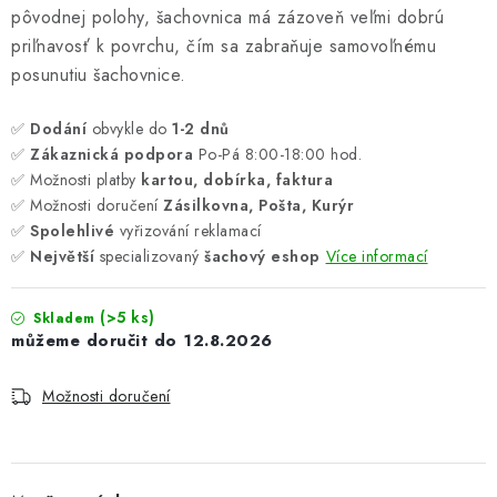
pôvodnej polohy, šachovnica má zázoveň veľmi dobrú
priľnavosť k povrchu, čím sa zabraňuje samovoľnému
posunutiu šachovnice.
✅
Dodání
obvykle do
1-2 dnů
✅
Zákaznická podpora
Po-Pá 8:00-18:00 hod.
✅ Možnosti platby
kartou, dobírka, faktura
✅ Možnosti doručení
Zásilkovna, Pošta, Kurýr
✅
Spolehlivé
vyřizování reklamací
✅
Největší
specializovaný
šachový eshop
Více informací
(>5 ks)
Skladem
12.8.2026
Možnosti doručení