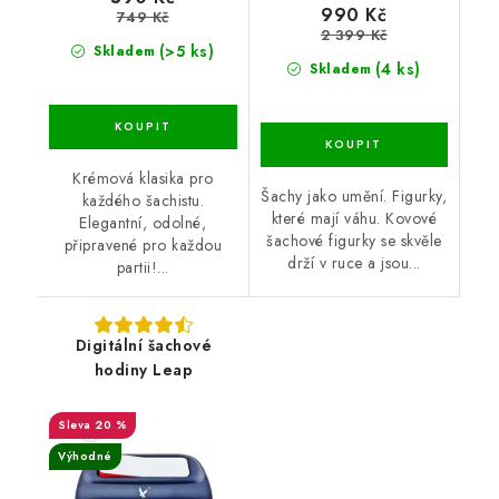
990 Kč
749 Kč
2 399 Kč
(>5 ks)
Skladem
(4 ks)
Skladem
Krémová klasika pro
Šachy jako umění. Figurky,
každého šachistu.
které mají váhu. Kovové
Elegantní, odolné,
šachové figurky se skvěle
připravené pro každou
drží v ruce a jsou...
partii!...
Digitální šachové
hodiny Leap
20 %
Výhodné