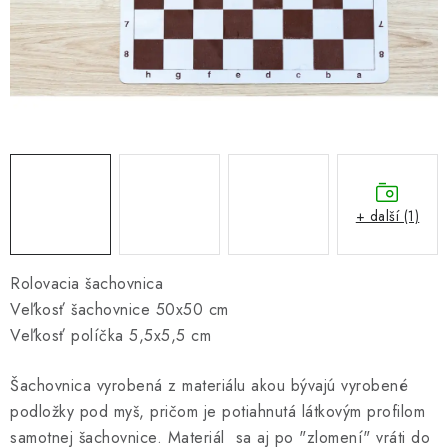
ONLINE ŠACHY
ŠACHOVÝ MERCH
DÁRKY
VÝPRODEJ
O nás
Blog
Kontakt
Obchodní podmínky
FAQ
+ další (1)
Rolovacia šachovnica
Veľkosť šachovnice 50x50 cm
Veľkosť políčka 5,5x5,5 cm
Šachovnica vyrobená z materiálu akou bývajú vyrobené
podložky pod myš, pričom je potiahnutá látkovým profilom
samotnej šachovnice. Materiál sa aj po "zlomení" vráti do