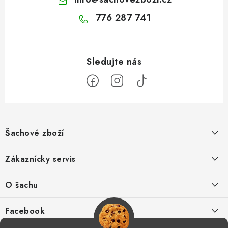
776 287 741
Z
á
Šachové zboží
p
a
Hodnocení obchodu
Zákaznícky servis
t
í
O nás
Výhody nákupu u nás
O šachu
Kontakt
Výměna zboží
Šachové videá
Facebook