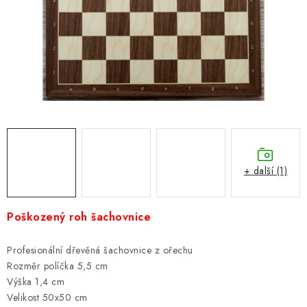
ONLINE ŠACHY
ŠACHOVÝ MERCH
DÁRKY
VÝPRODEJ
O nás
Blog
Kontakt
Obchodní podmínky
FAQ
+ další (1)
Poškozený roh šachovnice
Profesionální dřevěná šachovnice z ořechu
Rozměr políčka 5,5 cm
Výška 1,4 cm
Velikost 50x50 cm