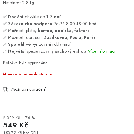
Hmotnost 2,8 kg
✅
Dodání
obvykle do
1-2 dnů
✅
Zákaznická podpora
Po-Pá 8:00-18:00 hod.
✅ Možnosti platby
kartou, dobírka, faktura
✅ Možnosti doručení
Zásilkovna, Pošta, Kurýr
✅
Spolehlivé
vyřizování reklamací
✅
Největší
specializovaný
šachový eshop
Více informací
Položka byla vyprodána…
Momentálně nedostupné
Možnosti doručení
2 329 Kč
–76 %
549 Kč
453,72 Kč bez DPH