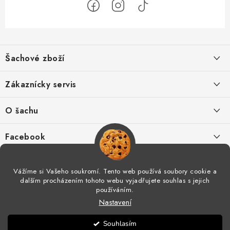
Z
á
Šachové zboží
p
a
Hodnocení obchodu
Zákaznícky servis
t
í
O nás
Výhody nákupu u nás
O šachu
Kontakt
Výměna zboží
Šachové videá
Facebook
Šachový blog
Postup pro reklamace
Šachové časopisy
Vážíme si Vašeho soukromí. Tento web používá soubory cookie a
Spolupráce
dalším procházením tohoto webu vyjadřujete souhlas s jejich
Odstoupení od smlouvy
Šachový tréning
používáním.
Nastavení
Obchodní podmínky
Moje objednávka
Šachové kluby v ČR
Copyright 2026
Šachové zboží
. Všechna práva vyhrazena.
Souhlasím
Vytvořil Shoptet