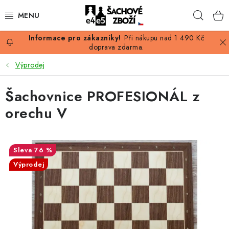
Přejít
Hleda
na
obsah
Při nákupu nad 1 490 Kč
AKCE
doprava zdarma.
Výprodej
ŠACHY
Šachovnice PROFESIONÁL z
ŠACHOVÉ FIGURKY
orechu V
ŠACHOVNICE
ŠACHOVÉ HODINY
76 %
Výprodej
ŠACHOVÉ KNIHY
ŠACHOVÝ ANTIKVARIÁT