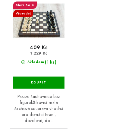
66 %
Výprodej
409 Kč
1 229 Kč
(1 ks)
Skladem
Pouze šachovnice bez
figurekŠikovná malá
šachová souprava vhodná
pro domácí hraní,
dovolené, do...