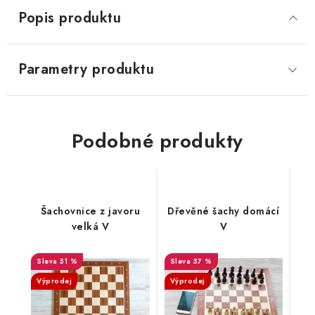
Popis produktu
Parametry produktu
Podobné produkty
Šachovnice z javoru
Dřevěné šachy domácí
velká V
V
51 %
57 %
Výprodej
Výprodej