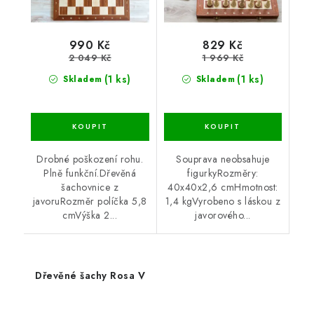
990 Kč
829 Kč
2 049 Kč
1 969 Kč
(1 ks)
(1 ks)
Skladem
Skladem
Drobné poškození rohu.
Souprava neobsahuje
Plně funkční.Dřevěná
figurkyRozměry:
šachovnice z
40x40x2,6 cmHmotnost:
javoruRozměr políčka 5,8
1,4 kgVyrobeno s láskou z
cmVýška 2...
javorového...
Dřevěné šachy Rosa V