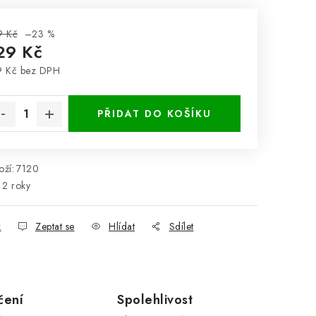
9 Kč
–23 %
29 Kč
9 Kč bez DPH
rná cena:
PŘIDAT DO KOŠÍKU
ží:
7120
2 roky
k
Zeptat se
Hlídat
Sdílet
čení
Spolehlivost