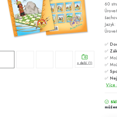
60 str
Úroveň
šachov
Jazyk:
Úroveň
✅
Do
✅
Zá
✅ Mož
+ další (1)
✅ Mož
✅
Spo
✅
Nej
Více 
Sk