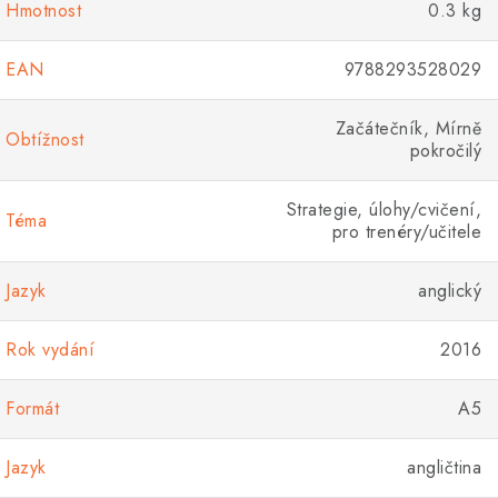
Hmotnost
0.3 kg
EAN
9788293528029
Začátečník, Mírně
Obtížnost
pokročilý
Strategie, úlohy/cvičení,
Téma
pro trenéry/učitele
Jazyk
anglický
Rok vydání
2016
Formát
A5
Jazyk
angličtina