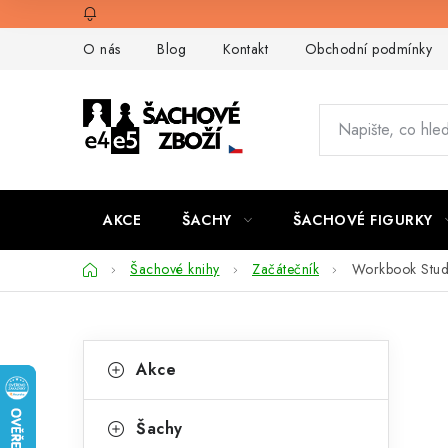
Přejít
na
O nás
Blog
Kontakt
Obchodní podmínky
obsah
AKCE
ŠACHY
ŠACHOVÉ FIGURKY
Domů
Šachové knihy
Začátečník
Workbook Stud
P
K
Přeskočit
Akce
kategorie
a
o
t
s
Šachy