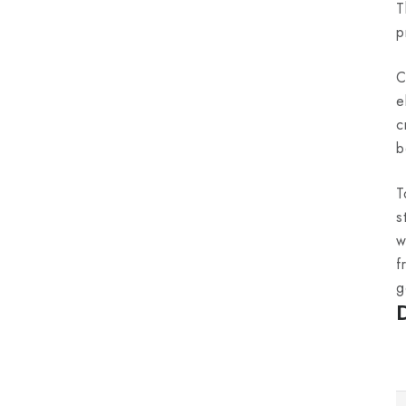
T
p
C
e
c
b
T
s
w
f
g