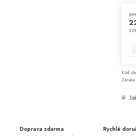
29
2
22
Mě
Kód zbo
Záruka
:
Tis
Doprava zdarma
Rychlé doru