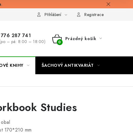
a.
Přihlášení
Registrace
776 287 741
Prázdný košík
(po – pá: 8:00 – 18:00)
NÁKUPNÍ
KOŠÍK
OVÉ KNIHY
ŠACHOVÝ ANTIKVARIÁT
ONLINE 
rkbook Studies
 obal
ost 170*210 mm