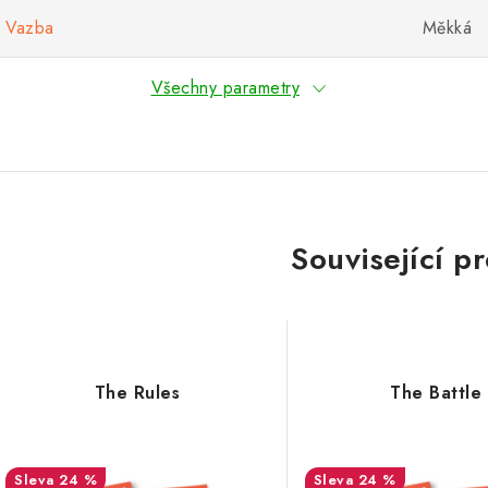
Vazba
Měkká
Všechny parametry
Související p
The Rules
The Battle
24 %
24 %