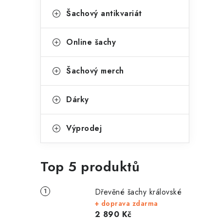
Šachový antikvariát
Online šachy
Šachový merch
Dárky
Výprodej
Top 5 produktů
Dřevěné šachy královské
+ doprava zdarma
2 890 Kč