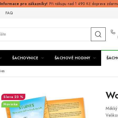
Při nákupu nad 1 490 Kč doprava zdarm
FAQ
ŠACHOVNICE
ŠACHOVÉ HODINY
ŠACH
ies
Wo
23 %
Novinka
Měkký
Velik