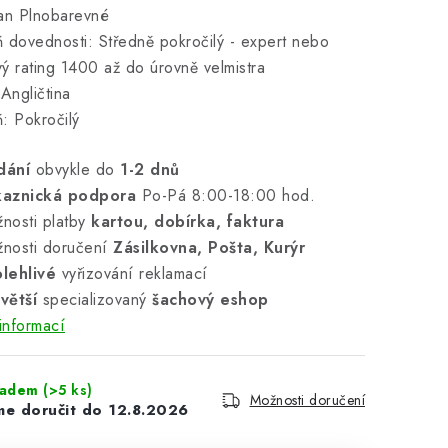
an Plnobarevné
 dovednosti: Středně pokročilý - expert nebo
ý rating 1400 až do úrovně velmistra
 Angličtina
: Pokročilý
dání
obvykle do
1-2 dnů
kaznická podpora
Po-Pá 8:00-18:00 hod.
nosti platby
kartou, dobírka, faktura
nosti doručení
Zásilkovna, Pošta, Kurýr
lehlivé
vyřizování reklamací
větší
specializovaný
šachový eshop
informací
ladem
(>5 ks)
Možnosti doručení
12.8.2026