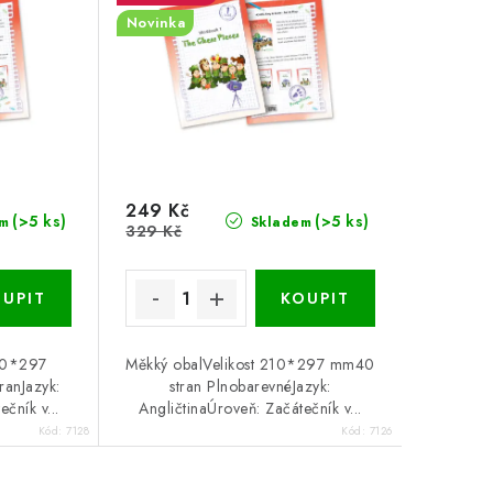
Novinka
249 Kč
(>5 ks)
(>5 ks)
m
Skladem
329 Kč
210*297
Měkký obalVelikost 210*297 mm40
ranJazyk:
stran PlnobarevnéJazyk:
čník v...
AngličtinaÚroveň: Začátečník v...
Kód:
7128
Kód:
7126