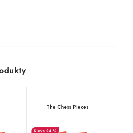
rodukty
The Chess Pieces
24 %