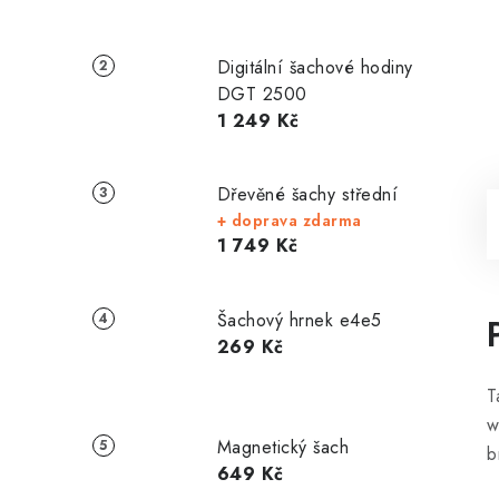
Digitální šachové hodiny
DGT 2500
1 249 Kč
Dřevěné šachy střední
+ doprava zdarma
1 749 Kč
Šachový hrnek e4e5
269 Kč
T
w
Magnetický šach
b
649 Kč