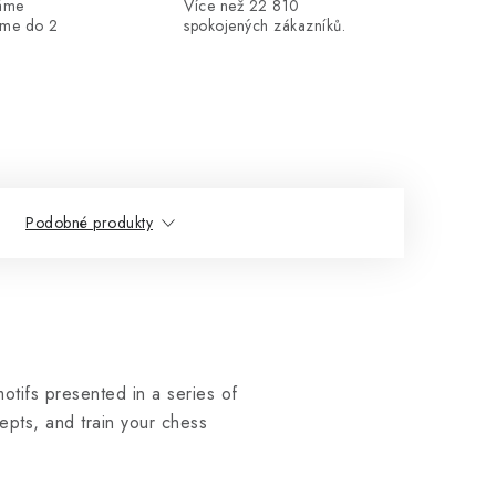
máme
Více než 22 810
áme do 2
spokojených zákazníků.
Podobné produkty
 motifs presented in a series of
epts, and train your chess