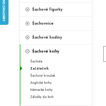
e
t
g
Šachové figurky
r
o
a
r
Šachovnice
n
i
Šachové hodiny
e
n
í
Šachové knihy
p
Šachista
a
Začátečník
n
Šachový kroužek
Anglické knihy
e
Německé knihy
l
Záložky do knih