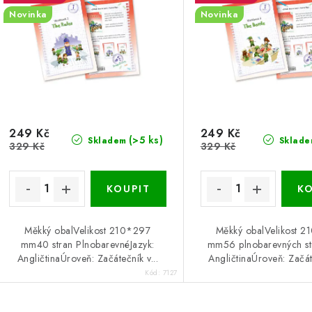
Novinka
Novinka
249 Kč
249 Kč
(>5 ks)
Skladem
Sklade
329 Kč
329 Kč
Měkký obalVelikost 210*297
Měkký obalVelikost 
mm40 stran PlnobarevnéJazyk:
mm56 plnobarevných st
AngličtinaÚroveň: Začátečník v...
AngličtinaÚroveň: Začáte
Kód:
7127