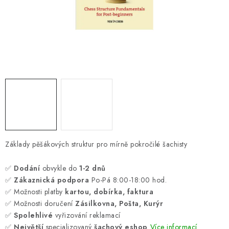
ONLINE ŠACHY
ŠACHOVÝ MERCH
DÁRKY
VÝPRODEJ
O nás
Blog
Kontakt
Obchodní podmínky
FAQ
Základy pěšákových struktur pro mírně pokročilé šachisty
✅
Dodání
obvykle do
1-2 dnů
✅
Zákaznická podpora
Po-Pá 8:00-18:00 hod.
✅ Možnosti platby
kartou, dobírka, faktura
✅ Možnosti doručení
Zásilkovna, Pošta, Kurýr
✅
Spolehlivé
vyřizování reklamací
✅
Největší
specializovaný
šachový eshop
Více informací