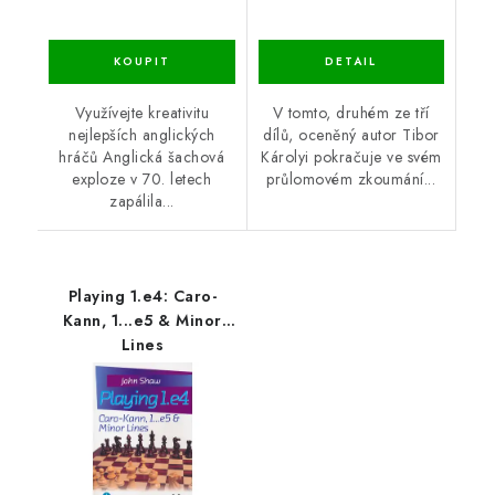
Využívejte kreativitu
V tomto, druhém ze tří
nejlepších anglických
dílů, oceněný autor Tibor
hráčů Anglická šachová
Károlyi pokračuje ve svém
exploze v 70. letech
průlomovém zkoumání...
zapálila...
Playing 1.e4: Caro-
Kann, 1...e5 & Minor
Lines