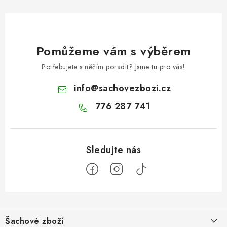
Pomůžeme vám s výběrem
Potřebujete s něčím poradit? Jsme tu pro vás!
info
@
sachovezbozi.cz
776 287 741
Z
á
Šachové zboží
p