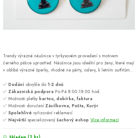
ONLINE ŠACHY
ŠACHOVÝ MERCH
DÁRKY
VÝPRODEJ
Trendy výrazné náušnice v tyrkysovém provedení s motivem
černého pěšce uprostřed. Náušnice jsou ideální pro ženy, které mají
O nás
Blog
Kontakt
Obchodní podmínky
FAQ
v oblibě výrazné šperky, vhodné na párty, oslavy, k letním outfitům...
✅
Dodání
obvykle do
1-2 dnů
✅
Zákaznická podpora
Po-Pá 8:00-18:00 hod.
✅ Možnosti platby
kartou, dobírka, faktura
✅ Možnosti doručení
Zásilkovna, Pošta, Kurýr
✅
Spolehlivé
vyřizování reklamací
✅
Největší
specializovaný
šachový eshop
Více informací
(2 ks)
Skladem