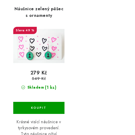
Náušnice zelený pěšec
s ornamenty
49 %
279 Kč
549 Kč
(1 ks)
Skladem
Krásné visící náušnice v
tyrkysovém provedení.
Tyto náušnice oživí