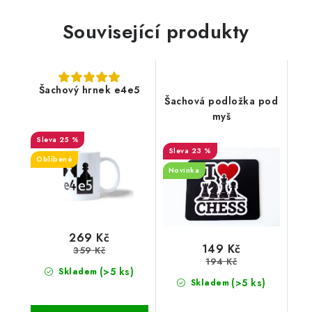
Související produkty
Šachový hrnek e4e5
Šachová podložka pod
myš
25 %
23 %
Oblíbené
Novinka
269 Kč
149 Kč
359 Kč
194 Kč
(>5 ks)
Skladem
(>5 ks)
Skladem