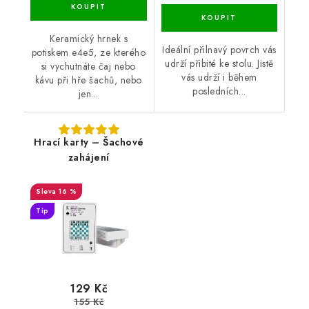
Keramický hrnek s
Ideální přilnavý povrch vás
potiskem e4e5, ze kterého
udrží přibité ke stolu. Jistě
si vychutnáte čaj nebo
vás udrží i během
kávu při hře šachů, nebo
posledních...
jen...
Hrací karty – Šachové
zahájení
16 %
Tip
129 Kč
155 Kč