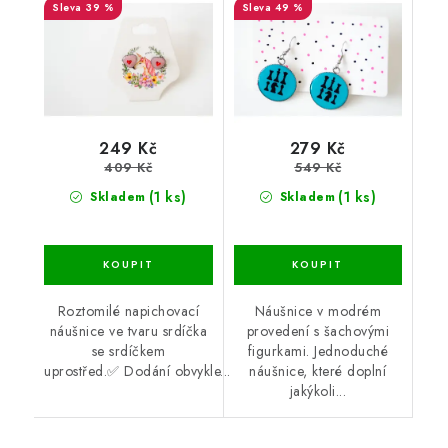
39 %
49 %
249 Kč
279 Kč
409 Kč
549 Kč
(1 ks)
(1 ks)
Skladem
Skladem
Roztomilé napichovací
Náušnice v modrém
náušnice ve tvaru srdíčka
provedení s šachovými
se srdíčkem
figurkami. Jednoduché
uprostřed.✅ Dodání obvykle...
náušnice, které doplní
jakýkoli...