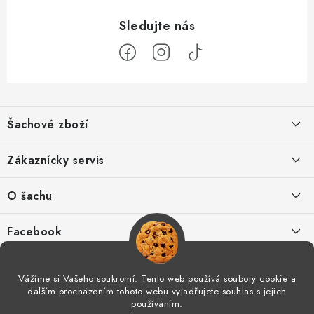
Z
á
Šachové zboží
p
a
Hodnocení obchodu
Zákaznícky servis
t
í
O nás
Výhody nákupu u nás
O šachu
Kontakt
Výměna zboží
Šachové videá
Facebook
Šachový blog
Postup pro reklamace
Šachové časopisy
Vážíme si Vašeho soukromí. Tento web používá soubory cookie a
Spolupráce
dalším procházením tohoto webu vyjadřujete souhlas s jejich
Odstoupení od smlouvy
Šachový tréning
používáním.