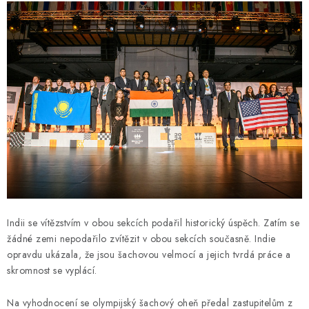
Indii se vítězstvím v obou sekcích podařil historický úspěch. Zatím se
žádné zemi nepodařilo zvítězit v obou sekcích současně. Indie
opravdu ukázala, že jsou šachovou velmocí a jejich tvrdá práce a
skromnost se vyplácí.
Na vyhodnocení se olympijský šachový oheň předal zastupitelům z