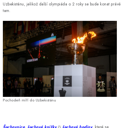
Uzbekistánu, jelikož další olympiáda o 2 roky se bude konat právě
tam.
Pochodeň míří do Uzbekistánu
Šachovnice
,
šachové knížky
či
šachové hodiny
, které se