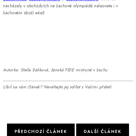
nacházely v obchůdcích na šachové olympiádě naleznete i v
šachovém zboží e4e5.
Autorka: Stella Sáňková, ženská FIDE mistryně v šachu
Líbil se vám článek? Neváhejte jej sdílet s Vašimi přáteli.
PŘEDCHOZÍ ČLÁNEK
DALŠÍ ČLÁNEK