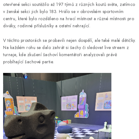
otevřené sekci soutěžilo až 197 týmů z různých koutů světa, zatímco
v ženské sekci jich bylo 183. Hrálo se v obrovském sportovním
centru, které bylo rozděleno na hrací místnost a různé místnosti pro
diváky, rodinné příslušníky a ostatní nehrající.
V těchto prostorách se probavili nejen dospělí, ale také malé dětičky.
Na každém rohu se dalo zahrát si šachy či sledovat live stream z
turnaje, kde zkušení šachoví komentátoři analyzovali právě
probíhající šachové partie.