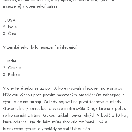
nasazené) v open sekcí patřili:
1. USA
2. Indie
3. Čína
V ženské sekci bylo nasazení následující:
1. Indie
2. Gruzie
3. Polsko
V otevřené sekci se už po 10. kole rýsovali vítězové. Indie si svou
klíčovou výhrou proti prvním nasazeným Američanům zabezpečila
výhru v celém turnaji. Za Indy bojoval na první šachovnici mladý
Gukesh, který zanedlouho vyzve mistra světa Dinga Lirena a pokusí
se ho sesadit z trůnu. Gukesh získal neuvěřitelných 9 bodů z 10 kol,
které odehrál. Na druhém místě skončilo zmíněné USA a
bronzovým týmem olympiády se stal Uzbekistán.