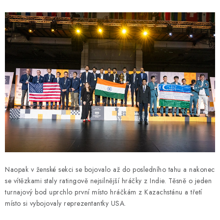
Naopak v ženské sekci se bojovalo až do posledního tahu a nakonec
se vítězkami staly ratingově nejsilnější hráčky z Indie. Těsně o jeden
turnajový bod uprchlo první místo hráčkám z Kazachstánu a třetí
místo si vybojovaly reprezentantky USA.