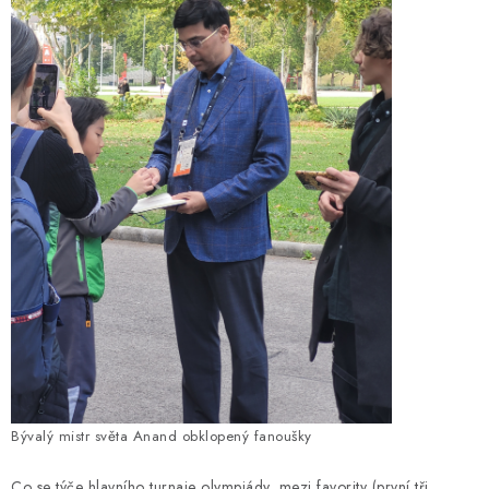
Bývalý mistr světa Anand obklopený fanoušky
Co se týče hlavního turnaje olympiády, mezi favority (první tři