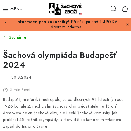
Přejít
Hleda
na
obsah
Při nákupu nad 1 490 Kč
AKCE
doprava zdarma.
Šachárna
ŠACHY
Šachová olympiáda Budapešť
ŠACHOVÉ FIGURKY
2024
ŠACHOVNICE
30.9.2024
ŠACHOVÉ HODINY
3 min čtení
Budapešť, maďarská metropole, se po dlouhých 98 letech (v roce
ŠACHOVÉ KNIHY
1926 konala 2. neoficiální šachová olympiáda) stala na 13 dní
domovem nejen šachové elity, ale i celé šachové komunity. Jak
ŠACHOVÝ ANTIKVARIÁT
probíhal 45. ročník olympiády, a který stát se famózním výkonem
zapsal do historie šachu?