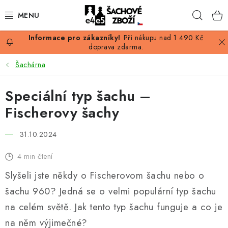
Přejít
Hleda
na
obsah
Při nákupu nad 1 490 Kč
AKCE
doprava zdarma.
Šachárna
ŠACHY
Speciální typ šachu –
ŠACHOVÉ FIGURKY
Fischerovy šachy
ŠACHOVNICE
31.10.2024
ŠACHOVÉ HODINY
4 min čtení
Slyšeli jste někdy o Fischerovom šachu nebo o
ŠACHOVÉ KNIHY
šachu 960? Jedná se o velmi populární typ šachu
ŠACHOVÝ ANTIKVARIÁT
na celém světě. Jak tento typ šachu funguje a co je
na něm výjimečné?