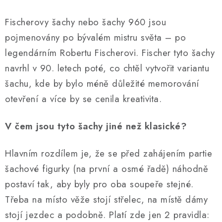
ONLINE ŠACHY
Fischerovy šachy nebo šachy 960 jsou
ŠACHOVÝ MERCH
pojmenovány po bývalém mistru světa – po
legendárním Robertu Fischerovi. Fischer tyto šachy
DÁRKY
navrhl v 90. letech poté, co chtěl vytvořit variantu
VÝPRODEJ
šachu, kde by bylo méně důležité memorování
otevření a více by se cenila kreativita.
O nás
Blog
Kontakt
Obchodní podmínky
FAQ
V čem jsou tyto šachy jiné než klasické?
Hlavním rozdílem je, že se před zahájením partie
šachové figurky (na první a osmé řadě) náhodně
postaví tak, aby byly pro oba soupeře stejné.
Třeba na místo věže stojí střelec, na místě dámy
stojí jezdec a podobně. Platí zde jen 2 pravidla: