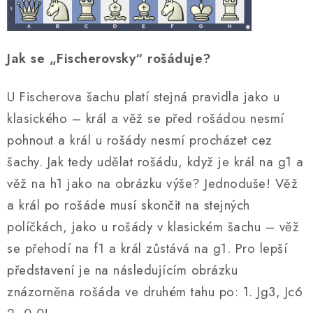
Jak se „Fischerovsky“ rošáduje?
U Fischerova šachu platí stejná pravidla jako u
klasického – král a věž se před rošádou nesmí
pohnout a král u rošády nesmí procházet cez
šachy. Jak tedy udělat rošádu, když je král na g1 a
věž na h1 jako na obrázku výše? Jednoduše! Věž
a král po rošáde musí skončit na stejných
políčkách, jako u rošády v klasickém šachu – věž
se přehodí na f1 a král zůstává na g1. Pro lepší
představení je na následujícím obrázku
znázorněna rošáda ve druhém tahu po: 1. Jg3, Jc6