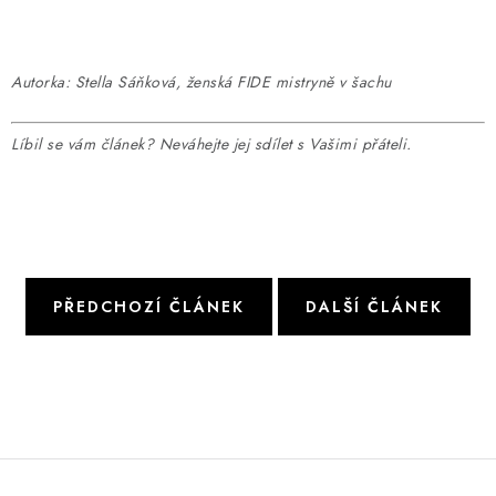
Autorka: Stella Sáňková, ženská FIDE mistryně v šachu
Líbil se vám článek? Neváhejte jej sdílet s Vašimi přáteli.
PŘEDCHOZÍ ČLÁNEK
DALŠÍ ČLÁNEK