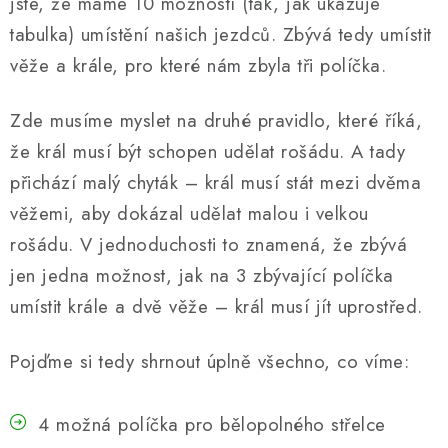
jste, že máme 10 možností (tak, jak ukazuje
tabulka) umístění našich jezdců. Zbývá tedy umístit
věže a krále, pro které nám zbyla tři políčka.
Zde musíme myslet na druhé pravidlo, které říká,
že král musí být schopen udělat rošádu. A tady
přichází malý chyták – král musí stát mezi dvěma
věžemi, aby dokázal udělat malou i velkou
rošádu. V jednoduchosti to znamená, že zbývá
jen jedna možnost, jak na 3 zbývající políčka
umístit krále a dvě věže – král musí jít uprostřed.
Pojďme si tedy shrnout úplně všechno, co víme:
4 možná políčka pro bělopolného střelce