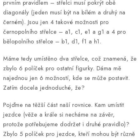
prvním pravidlem – střelci musí pokrýt obě
diagonály (jeden musí být na bílém a druhý na
černém). Jsou jen 4 takové možnosti pro
černopolního střelce – a1, c1, e1 a g1 a 4 pro
bělopolního střelce – b1, d1, f1 a h1.
Máme tedy umístěno dva střelce, což znamená, že
zbylo 6 políček pro ostatní figurky. Dáma mě
najednou jen 6 možností, kde se může postavit.
Zatím docela jednoduché, že?
Pojďme na těžší část naší rovnice. Kam umístit
jezdce (věže a krále si necháme na závěr,
protože potřebujeme dodržet i druhé pravidlo)?
Zbylo 5 políček pro jezdce, kteří mohou být různě