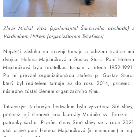
Zleva Michal Vrba (spolumajitel Šachového obchodu) s
Vladimírem Hrtkem (organizátorem Tatrafestu)
Největší zásluhu na rozvoji turnaje a udržení tradice má
dvojice Helena Majchráková a Gustav Šturc. Paní Helena
Majchráková byla ředitelkou turnaje v letech 1952-1991.
Po ní převzal organizátorskou štafetu p. Gustav Šturc,
který byl ředitelem turnaje až do roku 2014, přičemž i
následně zůstal členem organizačního týmu.
Tatranským šachovým festivalem byla vytvořena Síň slávy,
přičemž její členové jsou laureáty Medaile sv. Terezie –
patronky šachu. Prvními členy Síně slávy se v roce 2021
stali právě paní Helena Majchráková (in memoriam) a Ing.