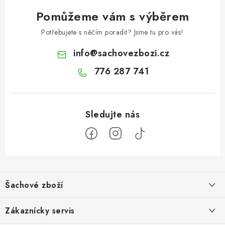
Pomůžeme vám s výběrem
Potřebujete s něčím poradit? Jsme tu pro vás!
info
@
sachovezbozi.cz
776 287 741
Z
á
Šachové zboží
p
a
Hodnocení obchodu
Zákaznícky servis
t