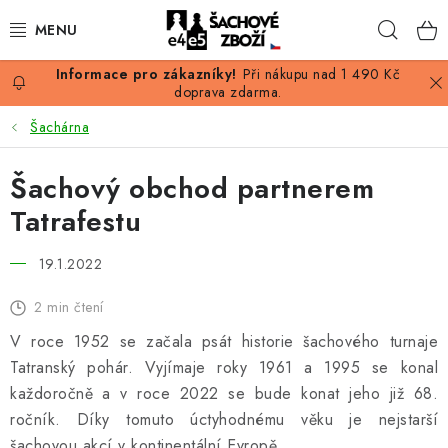
Přejít
Hleda
na
obsah
Při nákupu nad 1 490 Kč
AKCE
doprava zdarma.
Šachárna
ŠACHY
Šachový obchod partnerem
ŠACHOVÉ FIGURKY
Tatrafestu
ŠACHOVNICE
19.1.2022
ŠACHOVÉ HODINY
2 min čtení
V roce 1952 se začala psát historie šachového turnaje
ŠACHOVÉ KNIHY
Tatranský pohár. Vyjímaje roky 1961 a 1995 se konal
každoročně a v roce 2022 se bude konat jeho již 68.
ŠACHOVÝ ANTIKVARIÁT
ročník. Díky tomuto úctyhodnému věku je nejstarší
šachovou akcí v kontinentální Evropě.