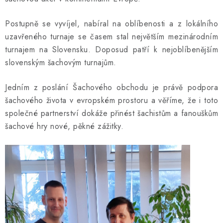
ONLINE ŠACHY
Postupně se vyvíjel, nabíral na oblíbenosti a z lokálního
ŠACHOVÝ MERCH
uzavřeného turnaje se časem stal největším mezinárodním
turnajem na Slovensku. Doposud patří k nejoblíbenějším
DÁRKY
slovenským šachovým turnajům.
VÝPRODEJ
Jedním z poslání Šachového obchodu je právě podpora
šachového života v evropském prostoru a věříme, že i toto
O nás
Blog
Kontakt
Obchodní podmínky
FAQ
společné partnerství dokáže přinést šachistům a fanouškům
šachové hry nové, pěkné zážitky.