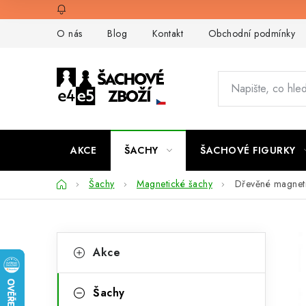
Přejít
na
O nás
Blog
Kontakt
Obchodní podmínky
obsah
AKCE
ŠACHY
ŠACHOVÉ FIGURKY
Domů
Šachy
Magnetické šachy
Dřevěné magneti
P
K
Přeskočit
Akce
kategorie
a
o
t
s
Šachy