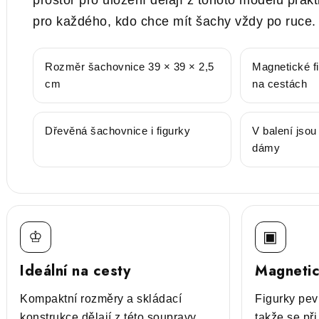
prostor pro uložení dělají z tohoto modelu prak
pro každého, kdo chce mít šachy vždy po ruce.
Rozměr šachovnice 39 × 39 × 2,5
Magnetické fi
cm
na cestách
Dřevěná šachovnice i figurky
V balení jsou
dámy
♔
▣
Ideální na cesty
Magnetic
Kompaktní rozměry a skládací
Figurky pev
konstrukce dělají z této soupravy
takže se při