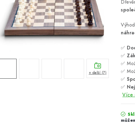
Dřevě
spole
Výhod
náhra
✅
Do
✅
Zá
✅ Mož
✅ Mož
+ další (7)
✅
Spo
✅
Nej
Více 
Sk