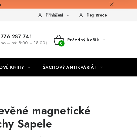
a.
Přihlášení
Registrace
776 287 741
Prázdný košík
(po – pá: 8:00 – 18:00)
NÁKUPNÍ
KOŠÍK
OVÉ KNIHY
ŠACHOVÝ ANTIKVARIÁT
ONLINE 
evěné magnetické
chy Sapele