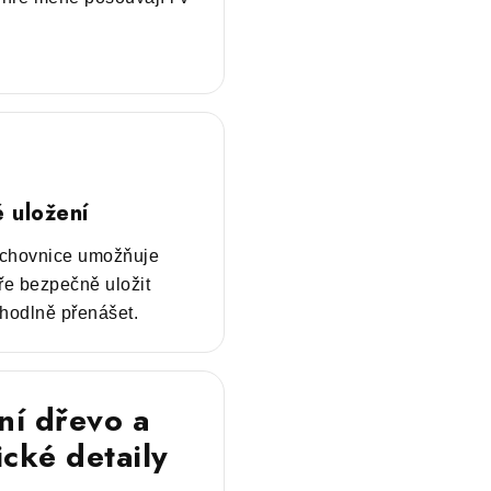
é uložení
achovnice umožňuje
hře bezpečně uložit
ohodlně přenášet.
tní dřevo a
ické detaily