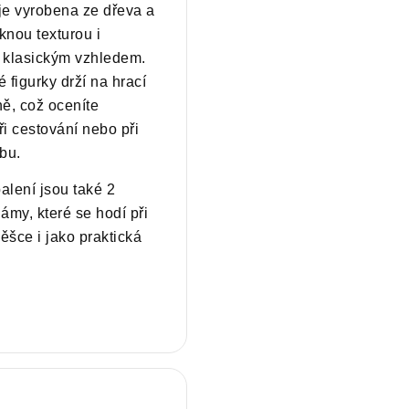
je vyrobena ze dřeva a
nou texturou i
 klasickým vzhledem.
 figurky drží na hrací
ě, což oceníte
i cestování nebo při
bu.
lení jsou také 2
ámy, které se hodí při
šce i jako praktická