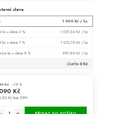
tevní sleva
s
1 090 Kč
/ ks
4 ks = sleva 3 %
1 057,30 Kč
/ ks
8 ks = sleva 7 %
1 013,70 Kč
/ ks
více ks = sleva 9 %
991,90 Kč
/ ks
Ušetříte
0 Kč
49 Kč
–19 %
 090 Kč
0,83 Kč bez DPH
rná cena:
PŘIDAT DO KOŠÍKU