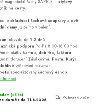
né magnetické šachy SAPELE –
stylový
čník na cesty.
ou je
skladnost šachové soupravy a dvě
dní dámy
již přímo v balení.
dání
obvykle do
1-2 dnů
kaznická podpora
Po-Pá 8:00-18:00 hod.
nosti platby
kartou, dobírka, faktura
nosti doručení
Zásilkovna, Pošta, Kurýr
lehlivé
vyřizování reklamací
větší
specializovaný
šachový eshop
informací
ladem
(>5 ks)
Možnosti doručení
11.8.2026