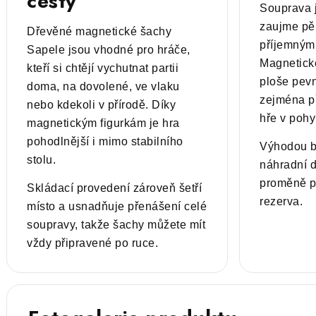
cesty
Souprava 
zaujme pěk
Dřevěné magnetické šachy
příjemným
Sapele jsou vhodné pro hráče,
Magnetické
kteří si chtějí vychutnat partii
ploše pevn
doma, na dovolené, ve vlaku
zejména př
nebo kdekoli v přírodě. Díky
hře v pohy
magnetickým figurkám je hra
pohodlnější i mimo stabilního
Výhodou ba
stolu.
náhradní d
proměně pě
Skládací provedení zároveň šetří
rezerva.
místo a usnadňuje přenášení celé
soupravy, takže šachy můžete mít
vždy připravené po ruce.