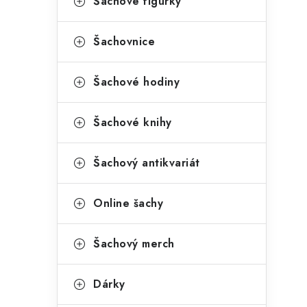
Šachové figurky
Šachovnice
Šachové hodiny
Šachové knihy
Šachový antikvariát
Online šachy
Šachový merch
Dárky