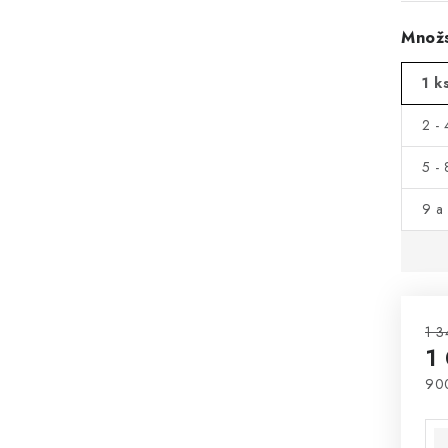
Množs
1 k
2 - 
5 - 
9 a 
1 3
1
90
Mě