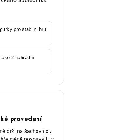
tického společníka
gurky pro stabilní hru
 také 2 náhradní
ké provedení
ně drží na šachovnici,
 hře méně posouvají i v