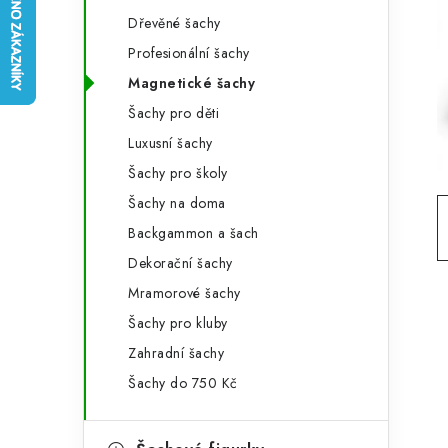
e
t
Dřevěné šachy
g
r
Profesionální šachy
o
Magnetické šachy
a
r
Šachy pro děti
n
i
Luxusní šachy
e
n
Šachy pro školy
í
Šachy na doma
Backgammon a šach
p
Dekorační šachy
a
Mramorové šachy
n
Šachy pro kluby
e
Zahradní šachy
Šachy do 750 Kč
l