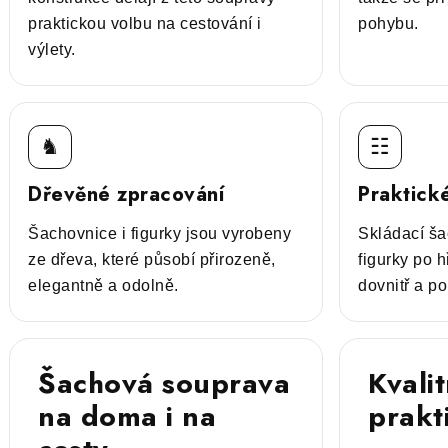
praktickou volbu na cestování i
pohybu.
výlety.
♞
☷
Dřevěné zpracování
Praktick
Šachovnice i figurky jsou vyrobeny
Skládací š
ze dřeva, které působí přirozeně,
figurky po 
elegantně a odolně.
dovnitř a p
Šachová souprava
Kvali
na doma i na
prakt