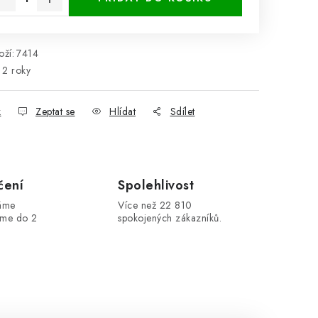
ží:
7414
2 roky
k
Zeptat se
Hlídat
Sdílet
čení
Spolehlivost
máme
Více než 22 810
áme do 2
spokojených zákazníků.