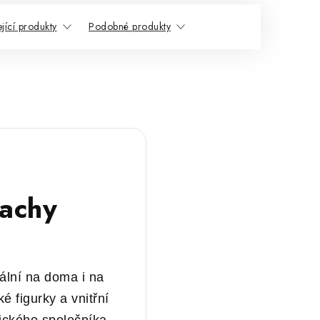
jící produkty
Podobné produkty
achy
ální na doma i na
 figurky a vnitřní