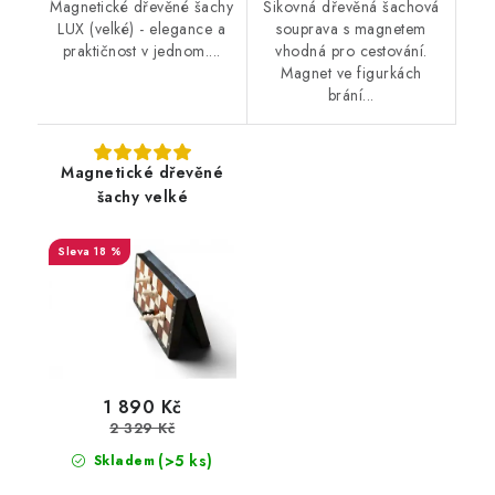
Magnetické dřevěné šachy
Šikovná dřevěná šachová
LUX (velké) - elegance a
souprava s magnetem
praktičnost v jednom....
vhodná pro cestování.
Magnet ve figurkách
brání...
Magnetické dřevěné
šachy velké
18 %
1 890 Kč
2 329 Kč
(>5 ks)
Skladem