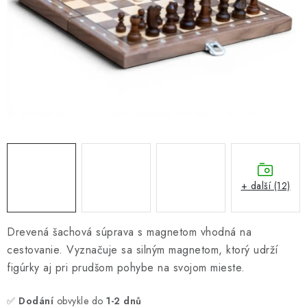
ONLINE ŠACHY
ŠACHOVÝ MERCH
DÁRKY
VÝPRODEJ
O nás
Blog
Kontakt
Obchodní podmínky
FAQ
+ další (12)
Drevená šachová súprava s magnetom vhodná na
cestovanie. Vyznačuje sa silným magnetom, ktorý udrží
figúrky aj pri prudšom pohybe na svojom mieste.
✅
Dodání
obvykle do
1-2 dnů