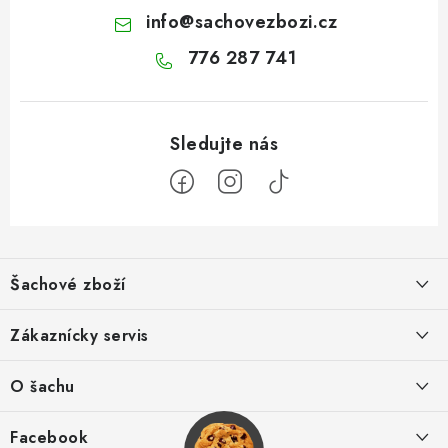
info
@
sachovezbozi.cz
776 287 741
Z
á
Šachové zboží
p
a
Hodnocení obchodu
Zákaznícky servis
t
í
O nás
Výhody nákupu u nás
O šachu
Kontakt
Výměna zboží
Šachové videá
Facebook