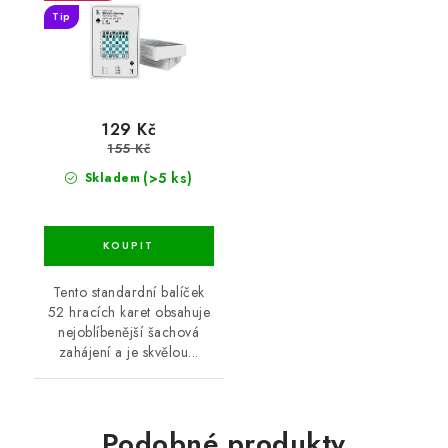
Tip
129 Kč
155 Kč
(>5 ks)
Skladem
Tento standardní balíček
52 hracích karet obsahuje
nejoblíbenější šachová
zahájení a je skvělou...
Podobné produkty