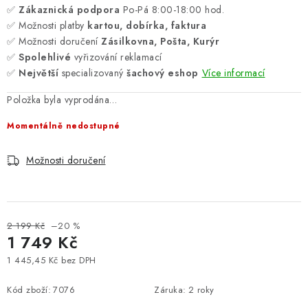
✅
Zákaznická podpora
Po-Pá 8:00-18:00 hod.
✅ Možnosti platby
kartou, dobírka, faktura
✅ Možnosti doručení
Zásilkovna, Pošta, Kurýr
✅
Spolehlivé
vyřizování reklamací
✅
Největší
specializovaný
šachový eshop
Více informací
Položka byla vyprodána…
Momentálně nedostupné
Možnosti doručení
2 199 Kč
–20 %
1 749 Kč
1 445,45 Kč bez DPH
Měrná cena:
Kód zboží:
7076
Záruka
:
2 roky