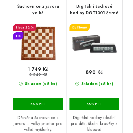
Šachovnice z javoru
Digitální šachové
velká
hodiny DGT1001 černé
22 %
Oblíbené
Tip
1 749 Kč
890 Kč
2 249 Kč
(>5 ks)
(>5 ks)
Skladem
Skladem
Dřevěná šachovnice z
Digitální hodiny ideální
javoru – velký prostor pro
pro děti, školní kroužky a
velké myšlenky.
klubové