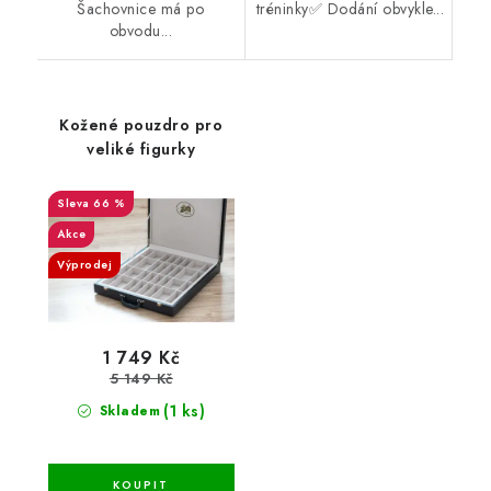
Šachovnice má po
tréninky✅ Dodání obvykle...
obvodu...
Kožené pouzdro pro
veliké figurky
66 %
Akce
Výprodej
1 749 Kč
5 149 Kč
(1 ks)
Skladem