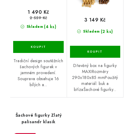
1 490 Kč
2 559 Kč
3 149 Kč
(4 ks)
Skladem
(2 ks)
Skladem
Tradiční design soutěžních
Dřevěný box na figurky
šachových figurek v
MAXIRozměry
jemném provedení.
290x180x85 mmPoužitý
Souprava obsahuje 16
materiál: buk a
bílých a...
břízaŠachové figurky...
Šachové figurky Zlatý
palisandr klasik