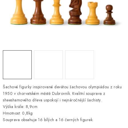
ONLINE ŠACHY
ŠACHOVÝ MERCH
DÁRKY
VÝPRODEJ
O nás
Blog
Kontakt
Obchodní podmínky
FAQ
Šachové figurky inspirované devátou šachovou olympiádou z roku
1950 v chorvatském městě Dubrovník. Kvalitní souprava z
sheeshamového dřeva uspokojí i nejnáročnější šachisty.
Výška krále: 8,9cm
Hmotnost: 0,8kg
Souprava obsahuje 16 bílých a 16 černých figurek.