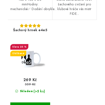
mmHodiny:
šachového cvičení pro
mechanické✅ Dodání obvykle...
klubové hráče vás mistr
FIDE...
Šachový hrnek e4e5
25 %
Oblíbené
269 Kč
359 Kč
(>5 ks)
Skladem