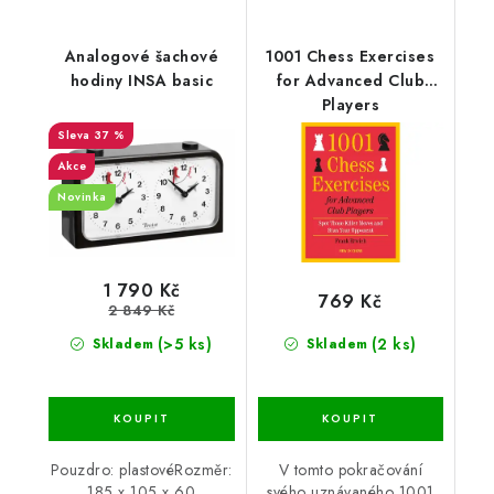
Analogové šachové
1001 Chess Exercises
hodiny INSA basic
for Advanced Club
Players
37 %
Akce
Novinka
1 790 Kč
769 Kč
2 849 Kč
(>5 ks)
(2 ks)
Skladem
Skladem
Pouzdro: plastovéRozměr:
V tomto pokračování
185 x 105 x 60
svého uznávaného 1001