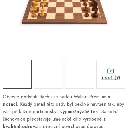
ONLINE ŠACHY
ŠACHOVÝ MERCH
DÁRKY
VÝPRODEJ
O nás
Blog
Kontakt
Obchodní podmínky
FAQ
+ další (9)
Objevte podstatu šachu se sadou Walnut Premium
s
notací
. Každý detail této sady byl pečlivě navržen tak, aby
vám při každé partii poskytl
výjimečný
zážitek
. Samotná
šachovnice představuje umělecké dílo vyrobené z
kvalitního
dřeva
s precizní povrchovou úpravou.