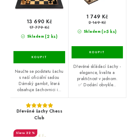
1 749 Kč
13 690 Kč
2 149 Kč
17 779 Kč
(>5 ks)
Skladem
(2 ks)
Skladem
Dřevěné skládací šachy -
Naučte se podstatu šachu
elegance, kvalita a
s naší oficiální sadou
praktičnost v jednom.
Dámský gambit, která
✅ Dodání obvykle...
obsahuje šachovnici i...
Dřevěné šachy Chess
Club
22 %