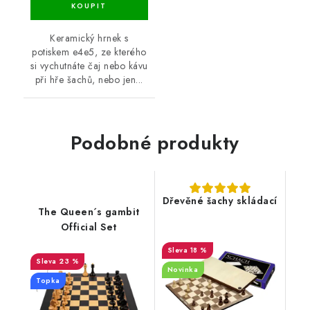
Keramický hrnek s
potiskem e4e5, ze kterého
si vychutnáte čaj nebo kávu
při hře šachů, nebo jen...
Podobné produkty
Dřevěné šachy skládací
The Queen´s gambit
Official Set
18 %
23 %
Novinka
Topka