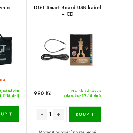
vnici
DGT Smart Board USB kabel
+ CD
rma
bjednávku
Na objednávku
990 Kč
 7-15 dní)
(doručení 7-15 dní)
Možnost připojení pouze jedné