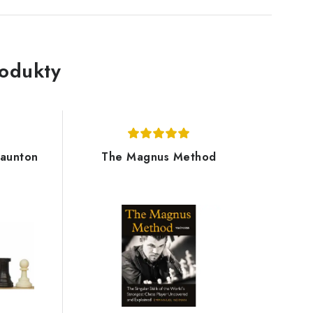
rodukty
taunton
The Magnus Method