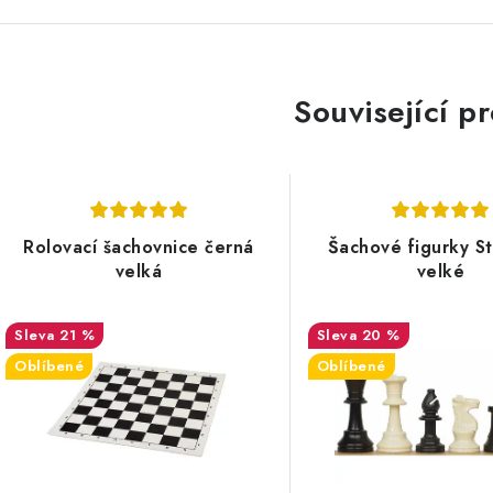
Související p
Rolovací šachovnice černá
Šachové figurky S
velká
velké
21 %
20 %
Oblíbené
Oblíbené