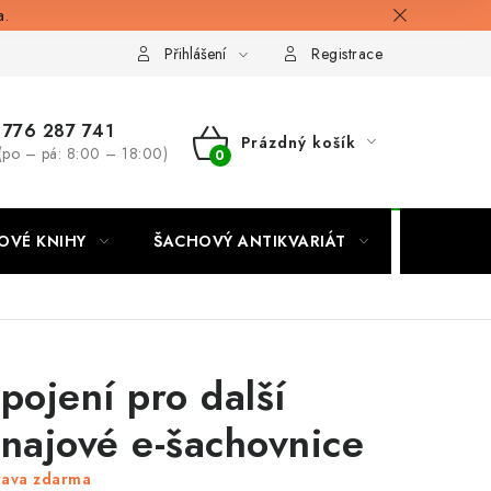
a.
Přihlášení
Registrace
776 287 741
Prázdný košík
(po – pá: 8:00 – 18:00)
NÁKUPNÍ
KOŠÍK
OVÉ KNIHY
ŠACHOVÝ ANTIKVARIÁT
ONLINE 
ipojení pro další
rnajové e-šachovnice
rava zdarma