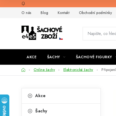
Přejít
na
O nás
Blog
Kontakt
Obchodní podmínky
obsah
AKCE
ŠACHY
ŠACHOVÉ FIGURKY
Domů
Online šachy
Elektronické šachy
Připojen
P
K
Přeskočit
Akce
kategorie
a
o
t
s
Šachy