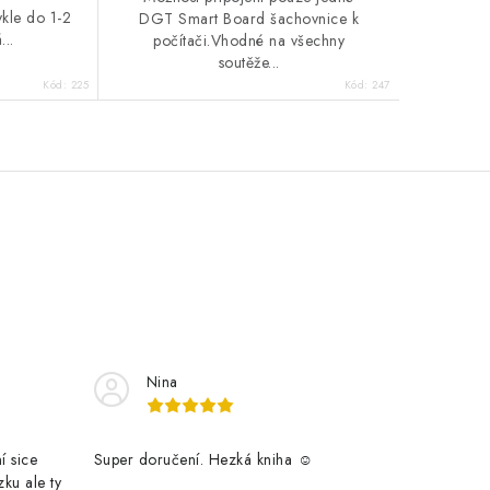
kle do 1-2
DGT Smart Board šachovnice k
..
počítači.Vhodné na všechny
soutěže...
Kód:
225
Kód:
247
Nina
í sice
Super doručení. Hezká kniha ☺️
zku ale ty