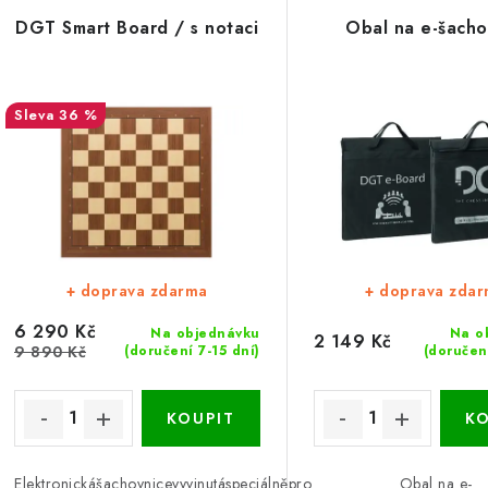
DGT Smart Board / s notaci
Obal na e-šacho
36 %
+ doprava zdarma
+ doprava zda
6 290 Kč
Na objednávku
Na o
2 149 Kč
9 890 Kč
(doručení 7-15 dní)
(doručení
Elektronickášachovnicevyvinutáspeciálněpro
Obal na e-