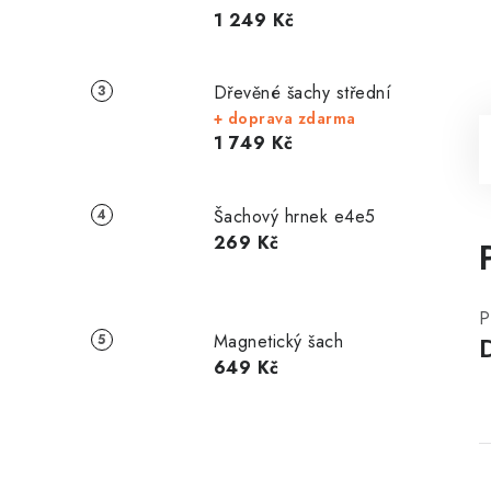
1 249 Kč
Dřevěné šachy střední
+ doprava zdarma
1 749 Kč
Šachový hrnek e4e5
269 Kč
P
Magnetický šach
649 Kč