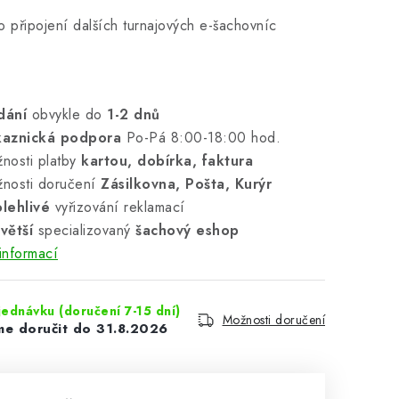
o připojení dalších turnajových e-šachovníc
dání
obvykle do
1-2 dnů
kaznická podpora
Po-Pá 8:00-18:00 hod.
nosti platby
kartou, dobírka, faktura
nosti doručení
Zásilkovna, Pošta, Kurýr
lehlivé
vyřizování reklamací
větší
specializovaný
šachový eshop
informací
ednávku (doručení 7-15 dní)
Možnosti doručení
31.8.2026