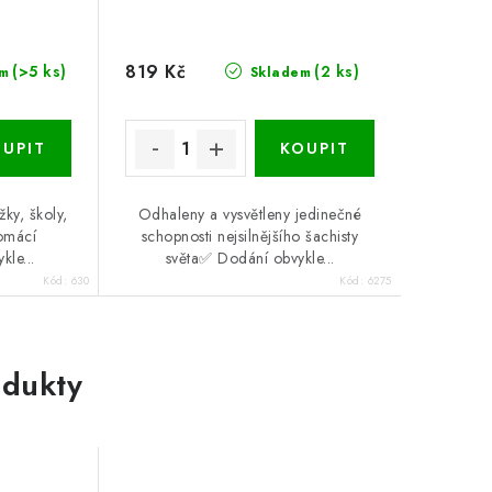
819 Kč
(>5 ks)
(2 ks)
m
Skladem
ky, školy,
Odhaleny a vysvětleny jedinečné
omácí
schopnosti nejsilnějšího šachisty
kle...
světa✅ Dodání obvykle...
Kód:
630
Kód:
6275
dukty