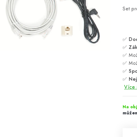
Set pr
✅
Do
✅
Zá
✅ Mož
✅ Mož
✅
Spo
✅
Nej
Více 
Na obj