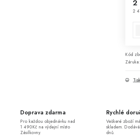
2
2 4
Mě
Kód zbo
Záruka
:
Tis
Doprava zdarma
Rychlé doru
Pro každou objednávku nad
Veškeré zboží 
1 490Kč na výdejní místo
skladem. Dodáv
Zásilkovny.
dnů.