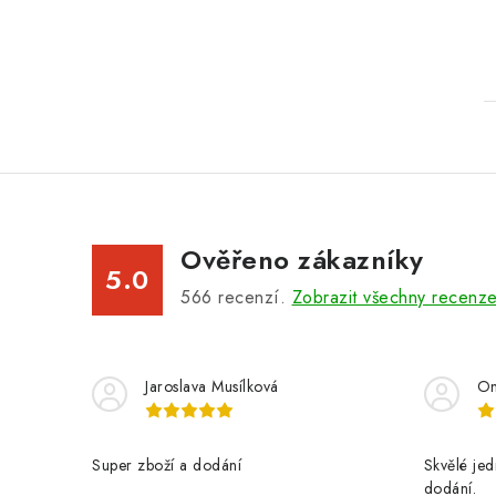
Ověřeno zákazníky
5.0
566
recenzí.
Zobrazit všechny recenz
Jaroslava Musílková
On
Super zboží a dodání
Skvělé jed
dodání.