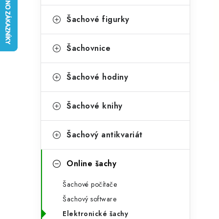
e
t
g
Šachové figurky
r
o
a
r
Šachovnice
n
i
Šachové hodiny
e
n
í
Šachové knihy
p
Šachový antikvariát
a
n
Online šachy
e
Šachové počítače
l
Šachový software
Elektronické šachy