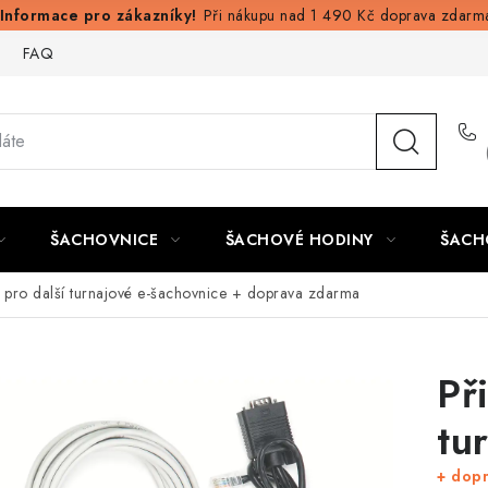
Při nákupu nad 1 490 Kč doprava zdarm
FAQ
ŠACHOVNICE
ŠACHOVÉ HODINY
ŠACH
í pro další turnajové e-šachovnice
+ doprava zdarma
Př
tu
+ dop