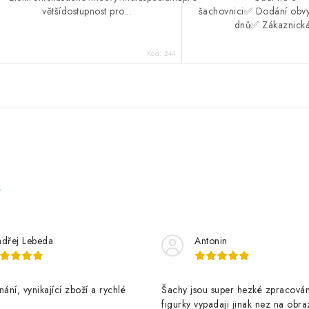
většídostupnost pro...
šachovnici✅ Dodání obvy
dnů✅ Zákaznická.
Kód:
244
e
dřej Lebeda
Antonin
nání, vynikající zboží a rychlé
Šachy jsou super hezké zpracován
figurky vypadaji jinak nez na obra