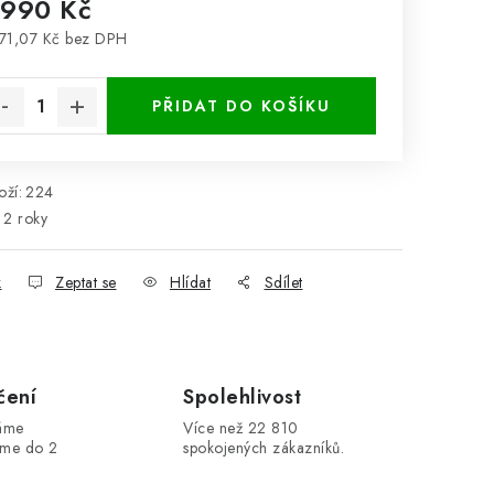
 990 Kč
71,07 Kč bez DPH
rná cena:
PŘIDAT DO KOŠÍKU
ží:
224
2 roky
k
Zeptat se
Hlídat
Sdílet
čení
Spolehlivost
máme
Více než 22 810
áme do 2
spokojených zákazníků.