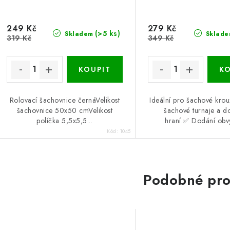
249 Kč
279 Kč
(>5 ks)
Skladem
Sklade
319 Kč
349 Kč
Rolovací šachovnice černáVelikost
Ideální pro šachové krouž
šachovnice 50x50 cmVelikost
šachové turnaje a d
políčka 5,5x5,5...
hraní.✅ Dodání obvy
Kód:
1045
Podobné pro