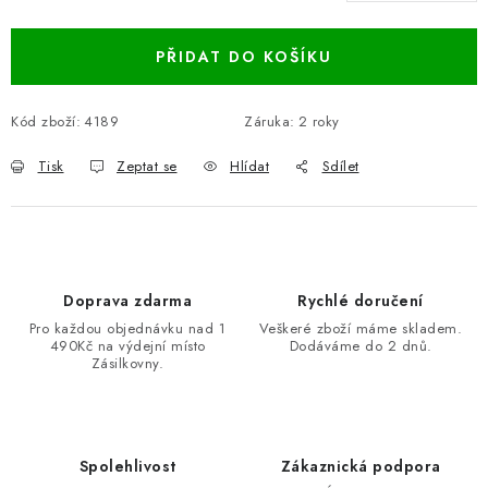
Měrná cena:
PŘIDAT DO KOŠÍKU
Kód zboží:
4189
Záruka
:
2 roky
Tisk
Zeptat se
Hlídat
Sdílet
Doprava zdarma
Rychlé doručení
Pro každou objednávku nad 1
Veškeré zboží máme skladem.
490Kč na výdejní místo
Dodáváme do 2 dnů.
Zásilkovny.
Spolehlivost
Zákaznická podpora