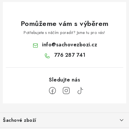
Pomůžeme vám s výběrem
Potřebujete s něčím poradit? Jsme tu pro vás!
info
@
sachovezbozi.cz
776 287 741
Z
á
Šachové zboží
p