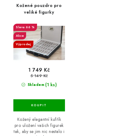
Kožené pouzdro pro
veliké figurky
66 %
Akce
Výprodej
1 749 Kč
5 149 Kč
(1 ks)
Skladem
Kožený elegantní kufřík
pro uložení vašich figurek
tak, aby se jim nic nestalo i