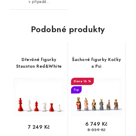
v případě...
Podobné produkty
Dřevěné figurky
Šachové figurky Kočky
Staunton Red&White
a Psi
16 %
Tip
6 749 Kč
7 249 Kč
8 039 Kč