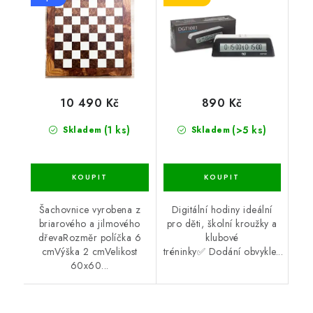
10 490 Kč
890 Kč
(1 ks)
(>5 ks)
Skladem
Skladem
Šachovnice vyrobena z
Digitální hodiny ideální
briarového a jilmového
pro děti, školní kroužky a
dřevaRozměr políčka 6
klubové
cmVýška 2 cmVelikost
tréninky✅ Dodání obvykle...
60x60...