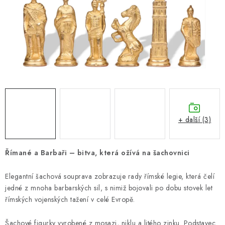
ONLINE ŠACHY
ŠACHOVÝ MERCH
DÁRKY
VÝPRODEJ
O nás
Blog
Kontakt
Obchodní podmínky
FAQ
+ další (3)
Římané a Barbaři – bitva, která ožívá na šachovnici
Elegantní šachová souprava zobrazuje rady římské legie, která čelí
jedné z mnoha barbarských sil, s nimiž bojovali po dobu stovek let
římských vojenských tažení v celé Evropě.
Šachové figurky vyrobené z mosazi, niklu a litého zinku. Podstavec