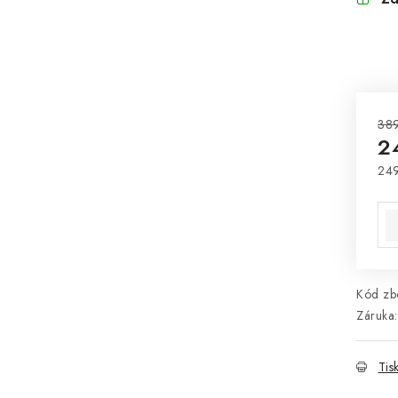
38
2
24
Mě
Kód zbo
Záruka
:
Tis