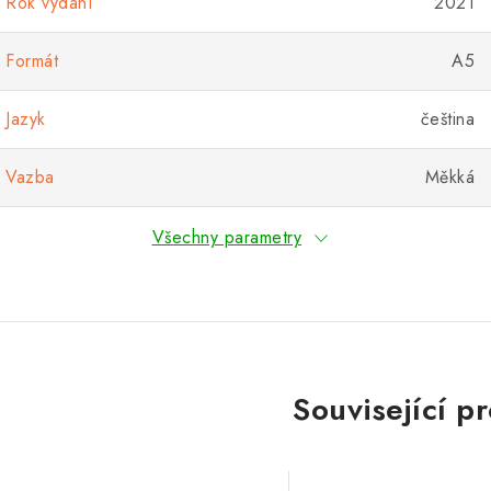
Rok vydání
2021
Formát
A5
Jazyk
čeština
Vazba
Měkká
Všechny parametry
Související p