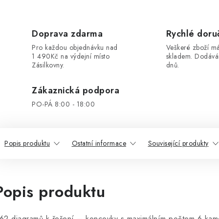
Doprava zdarma
Rychlé doru
Pro každou objednávku nad
Veškeré zboží 
1 490Kč na výdejní místo
skladem. Dodáv
Zásilkovny.
dnů.
Zákaznická podpora
PO-PÁ 8:00 - 18:00
Popis produktu
Ostatní informace
Související produkty
Popis produktu
62 diagramů k řešení – koncovky s maximálním počtem 6 kame