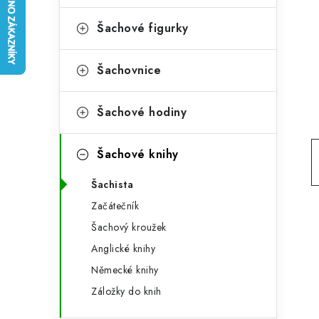
e
t
g
Šachové figurky
r
o
a
r
Šachovnice
n
i
Šachové hodiny
e
n
í
Šachové knihy
p
Šachista
a
Začátečník
n
Šachový kroužek
Anglické knihy
e
Německé knihy
l
Záložky do knih