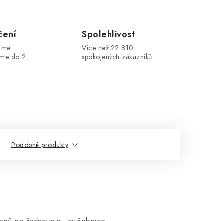
čení
Spolehlivost
máme
Více než 22 810
áme do 2
spokojených zákazníků.
Podobné produkty
nů na šachovnici, cvičebnice