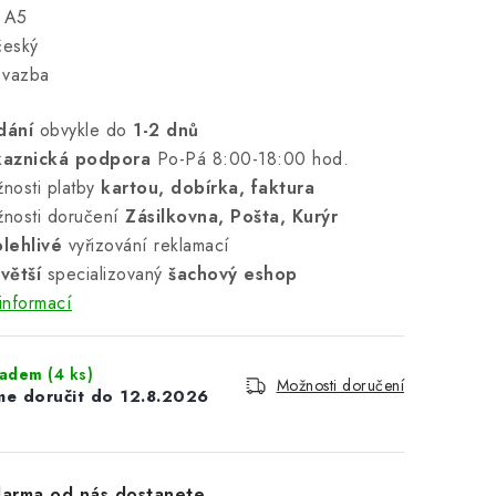
t A5
český
 vazba
dání
obvykle do
1-2 dnů
kaznická podpora
Po-Pá 8:00-18:00 hod.
nosti platby
kartou, dobírka, faktura
nosti doručení
Zásilkovna, Pošta, Kurýr
lehlivé
vyřizování reklamací
větší
specializovaný
šachový eshop
informací
ladem
(4 ks)
Možnosti doručení
12.8.2026
arma od nás dostanete