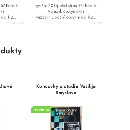
 256Formát
vydání 2017počet stran 172formát
kká
A5jazyk českýměkká
do 1-2...
vazba✅ Dodání obvykle do 1-2...
Kód:
6723
Kód:
2083
dukty
chové
Koncovky a studie Vasilije
Smyslova
Novinka