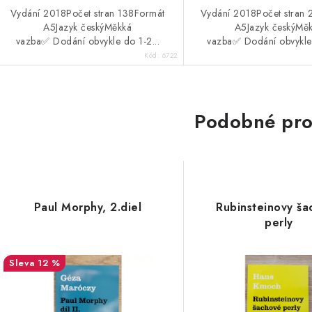
Vydání 2018Počet stran 138Formát
Vydání 2018Počet stran
A5Jazyk českýMěkká
A5Jazyk českýMě
vazba✅ Dodání obvykle do 1-2...
vazba✅ Dodání obvykle 
Kód:
6722
Podobné pro
Paul Morphy, 2.diel
Rubinsteinovy ša
perly
12 %