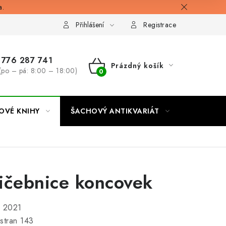
a.
Přihlášení
Registrace
776 287 741
Prázdný košík
(po – pá: 8:00 – 18:00)
NÁKUPNÍ
KOŠÍK
OVÉ KNIHY
ŠACHOVÝ ANTIKVARIÁT
ONLINE 
ičebnice koncovek
í 2021
stran 143