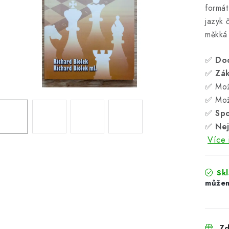
formá
jazyk 
měkká
✅
Do
✅
Zá
✅ Mož
✅ Mož
✅
Spo
✅
Nej
Více 
Sk
Zd