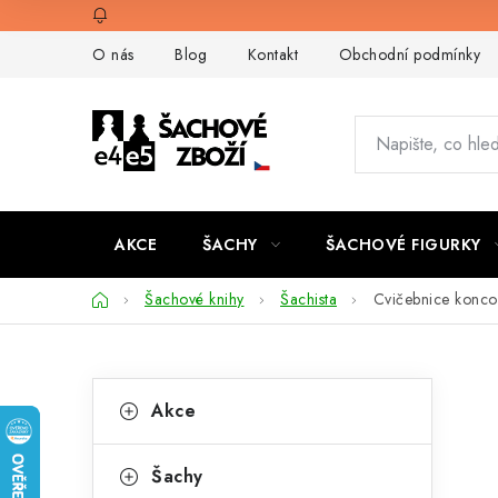
Přejít
na
O nás
Blog
Kontakt
Obchodní podmínky
obsah
AKCE
ŠACHY
ŠACHOVÉ FIGURKY
Domů
Šachové knihy
Šachista
Cvičebnice konco
P
K
Přeskočit
Akce
kategorie
a
o
t
s
Šachy