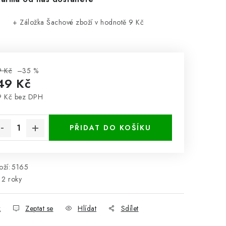
+ Záložka Šachové zboží
v hodnotě 9 Kč
9 Kč
–35 %
49 Kč
9 Kč bez DPH
rná cena:
PŘIDAT DO KOŠÍKU
ží:
5165
2 roky
k
Zeptat se
Hlídat
Sdílet