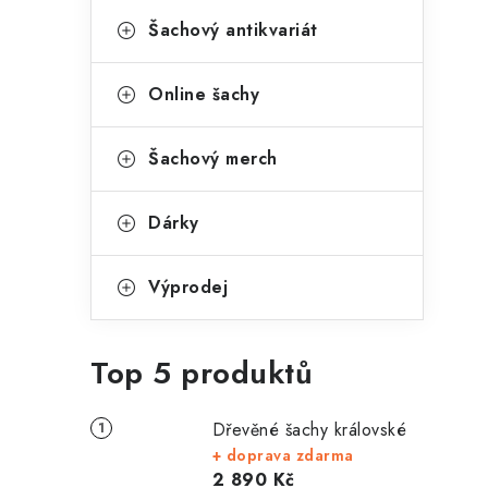
Šachový antikvariát
Online šachy
Šachový merch
Dárky
Výprodej
Top 5 produktů
Dřevěné šachy královské
+ doprava zdarma
2 890 Kč