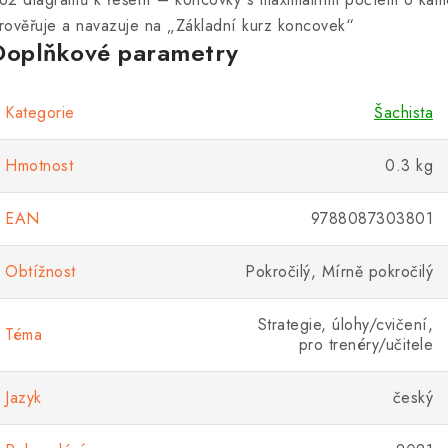
rověřuje a navazuje na „
Základní kurz koncovek
“
Doplňkové parametry
Kategorie
Šachista
Hmotnost
0.3 kg
EAN
9788087303801
Obtížnost
Pokročilý, Mírně pokročilý
Strategie, úlohy/cvičení,
Téma
pro trenéry/učitele
Jazyk
český