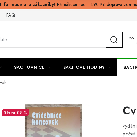
Při nákupu nad 1 490 Kč doprava zdarm
FAQ
ŠACHOVNICE
ŠACHOVÉ HODINY
ŠACH
vek
Cv
35 %
vydán
počet 