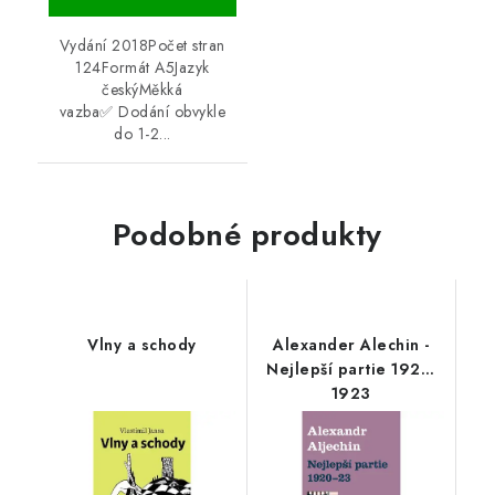
Vydání 2018Počet stran
124Formát A5Jazyk
českýMěkká
vazba✅ Dodání obvykle
do 1-2...
Podobné produkty
Vlny a schody
Alexander Alechin -
Nejlepší partie 1920-
1923