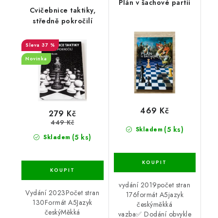
Plán v šachové partii
Cvičebnice taktiky,
středně pokročilí
37 %
Novinka
469 Kč
279 Kč
449 Kč
(5 ks)
Skladem
(5 ks)
Skladem
vydání 2019počet stran
Vydání 2023Počet stran
176formát A5jazyk
130Formát A5Jazyk
českýměkká
českýMěkká
vazba✅ Dodání obvykle