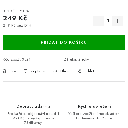
319 Kč
–21 %
249 Kč
249 Kč bez DPH
Měrná cena:
PŘIDAT DO KOŠÍKU
Kód zboží:
3521
Záruka
:
2 roky
Tisk
Zeptat se
Hlídat
Sdílet
Doprava zdarma
Rychlé doručení
Pro každou objednávku nad 1
Veškeré zboží máme skladem.
490Kč na výdejní místo
Dodáváme do 2 dnů.
Zásilkovny.