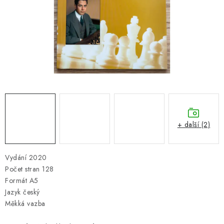
ONLINE ŠACHY
ŠACHOVÝ MERCH
DÁRKY
VÝPRODEJ
O nás
Blog
Kontakt
Obchodní podmínky
FAQ
+ další (2)
Vydání 2020
Počet stran 128
Formát A5
Jazyk český
Měkká vazba