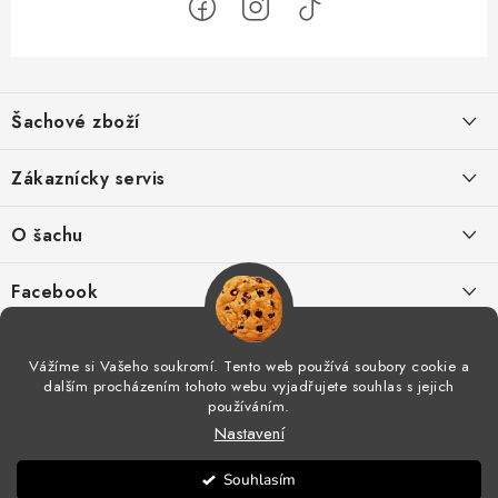
Z
á
Šachové zboží
p
a
Hodnocení obchodu
Zákaznícky servis
t
í
O nás
Výhody nákupu u nás
O šachu
Kontakt
Výměna zboží
Šachové videá
Facebook
Šachový blog
Postup pro reklamace
Šachové časopisy
Vážíme si Vašeho soukromí. Tento web používá soubory cookie a
Spolupráce
dalším procházením tohoto webu vyjadřujete souhlas s jejich
Odstoupení od smlouvy
Šachový tréning
používáním.
Nastavení
Obchodní podmínky
Moje objednávka
Šachové kluby v ČR
Copyright 2026
Šachové zboží
. Všechna práva vyhrazena.
Souhlasím
Vytvořil Shoptet