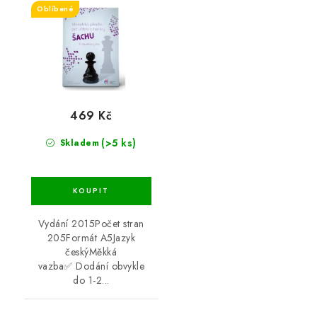
Oblíbené
469 Kč
(>5 ks)
Skladem
Vydání 2015Počet stran
205Formát A5Jazyk
českýMěkká
vazba✅ Dodání obvykle
do 1-2...