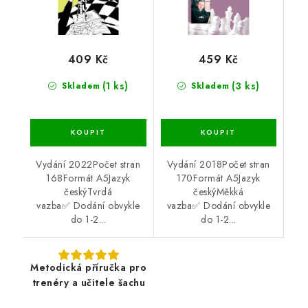
409 Kč
459 Kč
(1 ks)
(3 ks)
Skladem
Skladem
Vydání 2022Počet stran
Vydání 2018Počet stran
168Formát A5Jazyk
170Formát A5Jazyk
českýTvrdá
českýMěkká
vazba✅ Dodání obvykle
vazba✅ Dodání obvykle
do 1-2...
do 1-2...
Metodická příručka pro
trenéry a učitele šachu