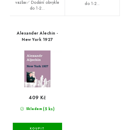
vazba✅ Dodání obvykle
do 1-2...
do 1-2...
Alexander Alechin -
New York 1927
409 Kč
(5 ks)
Skladem