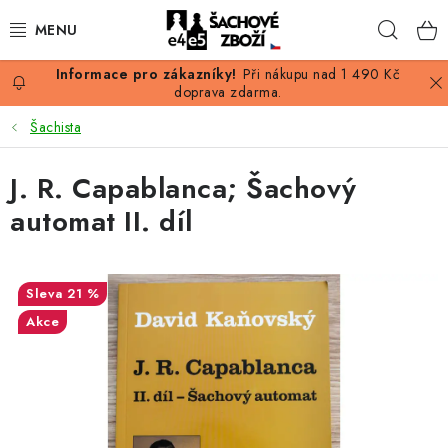
Přejít
Hleda
na
obsah
Při nákupu nad 1 490 Kč
AKCE
doprava zdarma.
Šachista
ŠACHY
J. R. Capablanca; Šachový
ŠACHOVÉ FIGURKY
automat II. díl
ŠACHOVNICE
ŠACHOVÉ HODINY
21 %
Akce
ŠACHOVÉ KNIHY
ŠACHOVÝ ANTIKVARIÁT