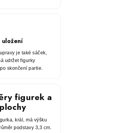
 uložení
upravy je také sáček,
á udržet figurky
o skončení partie.
ry figurek a
 plochy
igurka, král, má výšku
růměr podstavy 3,3 cm.