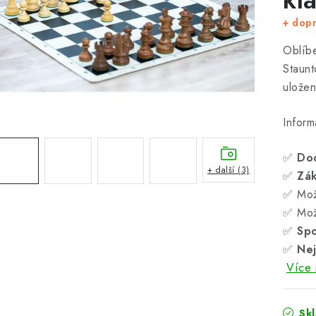
+ dop
Oblíbe
Staunt
uložen
Inform
✅
Do
+ další (3)
✅
Zá
✅ Mož
✅ Mož
✅
Spo
✅
Nej
Více 
Sk