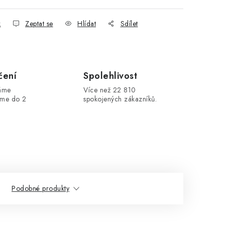
k
Zeptat se
Hlídat
Sdílet
čení
Spolehlivost
máme
Více než 22 810
áme do 2
spokojených zákazníků.
Podobné produkty