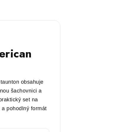
erican
Staunton obsahuje
rnou šachovnici a
praktický set na
k a pohodlný formát