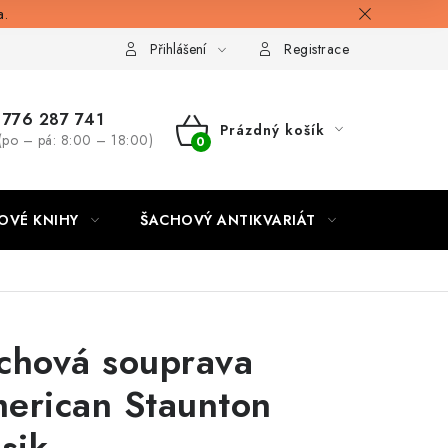
a.
Přihlášení
Registrace
776 287 741
Prázdný košík
(po – pá: 8:00 – 18:00)
NÁKUPNÍ
KOŠÍK
OVÉ KNIHY
ŠACHOVÝ ANTIKVARIÁT
ONLINE 
chová souprava
erican Staunton
asik