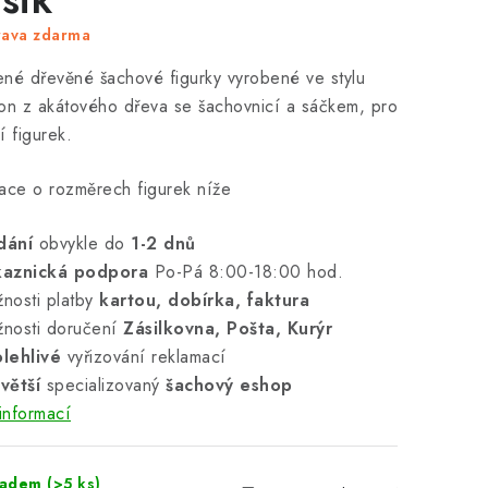
rava zdarma
né dřevěné šachové figurky vyrobené ve stylu
on z akátového dřeva se šachovnicí a sáčkem, pro
í figurek.
ace o rozměrech figurek níže
dání
obvykle do
1-2 dnů
kaznická podpora
Po-Pá 8:00-18:00 hod.
nosti platby
kartou, dobírka, faktura
nosti doručení
Zásilkovna, Pošta, Kurýr
lehlivé
vyřizování reklamací
větší
specializovaný
šachový eshop
informací
ladem
(>5 ks)