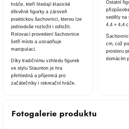
Ostatní fi
hráče, kteří hledají klasické
přizpůsobe
dřevěné figurky a zároveň
seděly na 
praktickou šachovnici, kterou lze
4,4 × 4,4 
jednoduše rozložit i odložit.
Rolovací provedení šachovnice
Šachovnic
šetří místo a usnadňuje
cm, což po
manipulaci.
prostoru p
domácím pr
Díky tradičnímu vzhledu figurek
ve stylu Staunton je hra
přehledná a příjemná pro
začátečníky i rekreační hráče.
Fotogalerie produktu