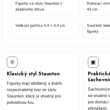
Figurky ve stylu Staunton z
Rolovací čer
akátového dřeva
43 cm
Velikost políčka 4,4 × 4,4 cm
Součástí bale
figurky
♔
▣
Klasický styl Staunton
Praktická
šachovni
Figurky mají oblíbený a dobře
Šachovnice
rozpoznatelný tvar ve stylu
se snadno s
Staunton, který je vhodný pro
pro domácí 
pohodlnou hru.
přenášení.