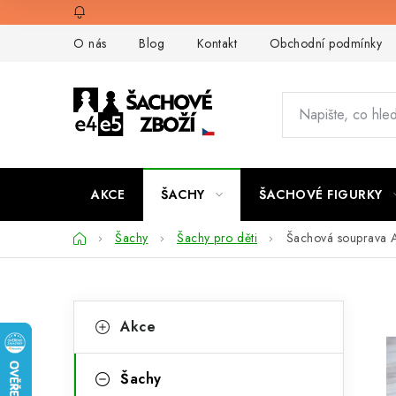
Přejít
na
O nás
Blog
Kontakt
Obchodní podmínky
obsah
AKCE
ŠACHY
ŠACHOVÉ FIGURKY
Domů
Šachy
Šachy pro děti
Šachová souprava A
P
K
Přeskočit
Akce
kategorie
a
o
t
s
Šachy