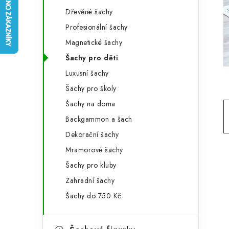
e
t
Dřevěné šachy
g
r
Profesionální šachy
o
Magnetické šachy
a
r
Šachy pro děti
n
i
Luxusní šachy
e
n
Šachy pro školy
í
Šachy na doma
Backgammon a šach
p
Dekorační šachy
a
Mramorové šachy
n
Šachy pro kluby
e
Zahradní šachy
Šachy do 750 Kč
l