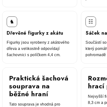
♞
☷
Dřevěné figurky z akátu
Sáček na
Figurky jsou vyrobeny z akátového
Součástí so
dřeva a velikostně odpovídají
který pomáh
šachovnici s políčkem 4,4 cm.
pohromadě p
Praktická šachová
Rozmě
souprava na
hrací
běžné hraní
Nejvyšší f
8,3 cm a p
Tato souprava je vhodná pro