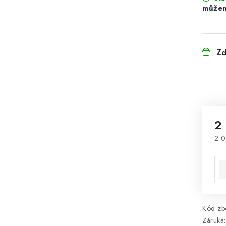
Zd
2
2 0
Mě
Kód zbo
Záruka
: