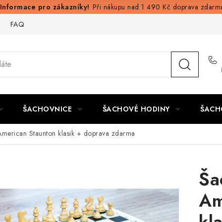
Při nákupu nad 1 490 Kč doprava zdarm
FAQ
ŠACHOVNICE
ŠACHOVÉ HODINY
ŠACH
merican Staunton klasik
+ doprava zdarma
Ša
Am
kl